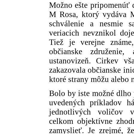
Možno ešte pripomenúť d
M Rosa, ktorý vydáva M
schválenie a nesmie 
veriacich nevznikol doje
Tiež je verejne známe,
občianske združenie,
ustanovizeň. Cirkev v
zakazovala občianske ini
ktoré strany môžu alebo
Bolo by iste možné dlho 
uvedených príkladov há
jednotlivých voličov 
celkom objektívne zhod
zamyslieť. Je zrejmé, ž