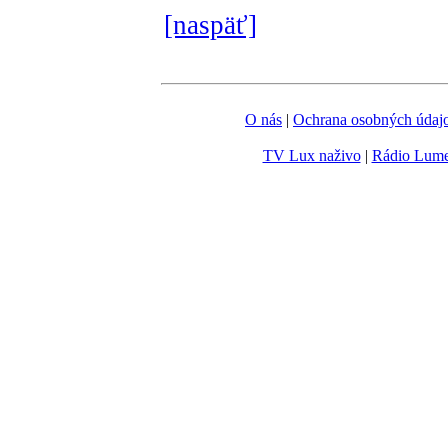
[naspäť]
O nás
|
Ochrana osobných údaj
TV Lux naživo
|
Rádio Lum