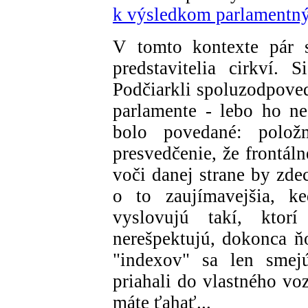
k výsledkom parlamentný
V tomto kontexte pár s
predstavitelia cirkví. S
Podčiarkli spoluzodpoved
parlamente - lebo ho ne
bolo povedané: polož
presvedčenie, že frontáln
voči danej strane by zde
o to zaujímavejšia, ke
vyslovujú takí, kto
nerešpektujú, dokonca ň
"indexov" sa len smej
priahali do vlastného v
máte ťahať...