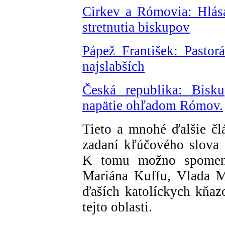
Cirkev a Rómovia: Hlása
stretnutia biskupov
Pápež František: Pasto
najslabších
Česká republika: Bisk
napätie ohľadom Rómov.
Tieto a mnohé ďalšie č
zadaní kľúčového slova
K tomu možno spomenú
Mariána Kuffu, Vlada M
ďaších katolíckych kňaz
tejto oblasti.