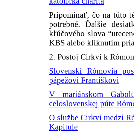
katolícka charita
Pripomínať, čo na túto t
potrebné. Ďalšie desia
kľúčového slova “utecen
KBS alebo kliknutím pr
2. Postoj Cirkvi k Rómo
Slovenskí Rómovia posl
pápežovi Františkovi
V mariánskom Gabolt
celoslovenskej púte Róm
O službe Cirkvi medzi Ró
Kapitule