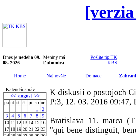
[verzia
Dnes je
nedeľa 09.
Meniny má
Pošlite tip TK
08. 2026
Ľubomíra
KBS
Home
Najnovšie
Domáce
Zahrani
Kalendár správ
K diskusii o postojoch C
<<
august
>>
P:3, 12. 03. 2016 09:47
po
ut
st
št
pi
so
ne
1
2
3
4
5
6
7
8
9
Bratislava 11. marca (
10
11
12
13
14
15
16
"qui bene distinguit, ben
17
18
19
20
21
22
23
24
25
26
27
28
29
30