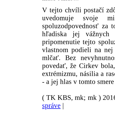
V tejto chvíli postačí z
uvedomuje svoje mi
spoluzodpovednosť za to
hľadiska jej vážnych
pripomenutie tejto spolu
vlastnom podieli na ne
mlčať. Bez nevyhnutno
povedať, že Cirkev bola
extrémizmu, násilia a ra
- a jej hlas v tomto smere
( TK KBS, mk; mk )
201
správe
|