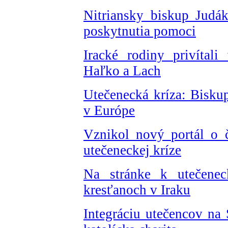
Nitriansky biskup Judák
poskytnutia pomoci
Iracké rodiny privítali
Haľko a Lach
Utečenecká kríza: Bisku
v Európe
Vznikol nový portál o 
utečeneckej kríze
Na stránke k utečenec
kresťanoch v Iraku
Integráciu utečencov na