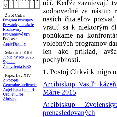
učí. Keďže zaznievajú tv
31
zodpovedné za nástup r
Život Cirkvi
našich čitateľov pozva
Program biskupov
Pozvánky na akcie
vrátiť sa k niektorým 
Rozhovory
ponúkame na konfrontác
Programové tipy
Podcast:
volebných programov daný
Apple
|
Spotify
len ako príklad, avš
Sekretariát KBS
Jubilejný rok 2025
pochybnosti.
Synoda
Zamyslenia KBS
1. Postoj Cirkvi k migra
Pápež Lev XIV.
Životopis
Arcibiskup Vasiľ: káze
Generálne audiencie
Anjel Pána
[audio]
Márie 2015
Urbi et Orbi
Aktivity
Arcibiskup Zvolensk
prenasledovaných