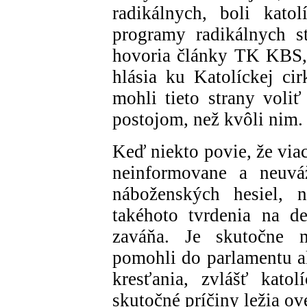
radikálnych, boli kato
programy radikálnych s
hovoria články TK KBS, v
hlásia ku Katolíckej cir
mohli tieto strany voli
postojom, než kvôli nim.
Keď niekto povie, že viace
neinformovane a neuvá
náboženských hesiel, 
takéhoto tvrdenia na de
zaváňa. Je skutočne my
pomohli do parlamentu ak
kresťania, zvlášť kato
skutočné príčiny ležia ov