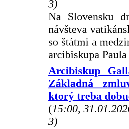
3)
Na Slovensku dne
návšteva vatikáns
so štátmi a medz
arcibiskupa Paula
Arcibiskup Gal
Základná zmlu
ktorý treba dob
(
15:00, 31.01.20
3)