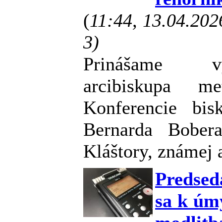
(
11:44, 13.04.20
3)
Prinášame vy
arcibiskupa me
Konferencie bi
Bernarda Bober
Kláštory, známej 
Predsed
sa k úm