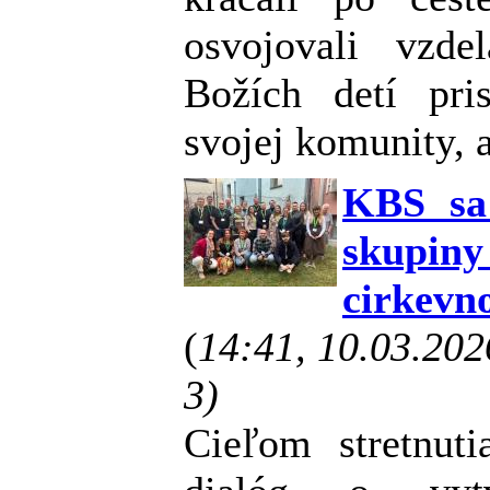
osvojovali vzde
Božích detí pri
svojej komunity, a
KBS sa 
skupin
cirkevn
(
14:41, 10.03.20
3)
Cieľom stretnuti