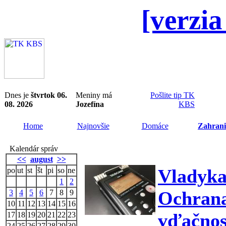
[verzia
Dnes je
štvrtok 06.
Meniny má
Pošlite tip TK
08. 2026
Jozefína
KBS
Home
Najnovšie
Domáce
Zahrani
Kalendár správ
<<
august
>>
Vladyk
po
ut
st
št
pi
so
ne
1
2
Ochrana 
3
4
5
6
7
8
9
10
11
12
13
14
15
16
vďačnos
17
18
19
20
21
22
23
24
25
26
27
28
29
30