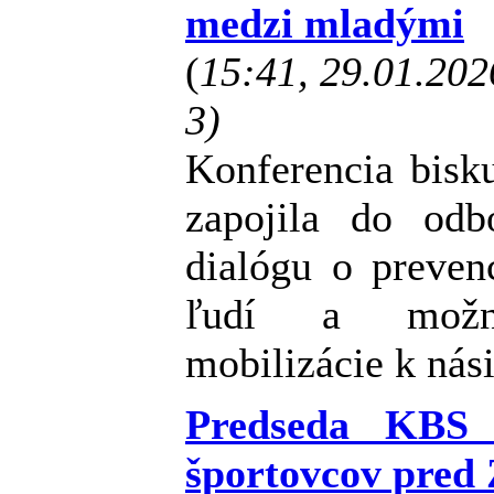
medzi mladými
(
15:41, 29.01.20
3)
Konferencia bisk
zapojila do odb
dialógu o preven
ľudí a možnos
mobilizácie k nási
Predseda KBS p
športovcov pred