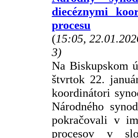
diecéznymi koo
procesu
(
15:05, 22.01.20
3)
Na Biskupskom úr
štvrtok 22. januá
koordinátori syn
Národného synod
pokračovali v im
procesov v slo