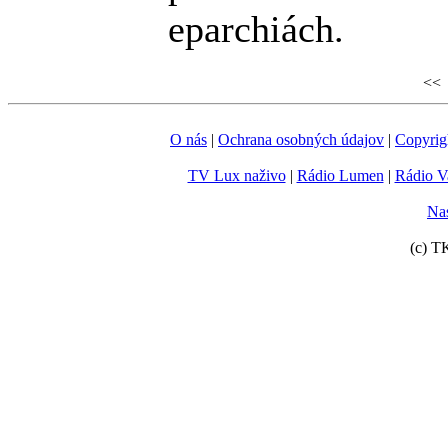
eparchiách.
<< 
O nás
|
Ochrana osobných údajov
|
Copyrig
TV Lux naživo
|
Rádio Lumen
|
Rádio V
Nas
(c) T