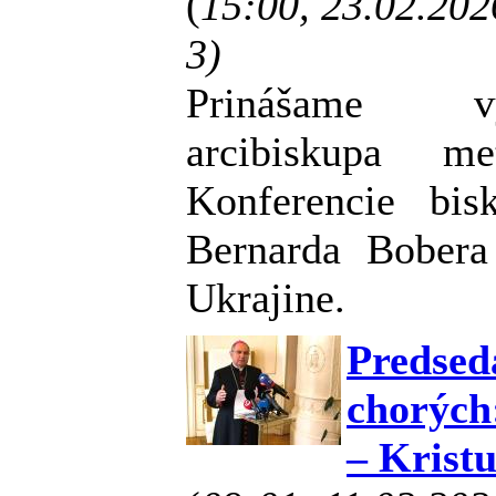
(
15:00, 23.02.20
3)
Prinášame vy
arcibiskupa me
Konferencie bi
Bernarda Bobera
Ukrajine.
Predsed
chorých
– Krist