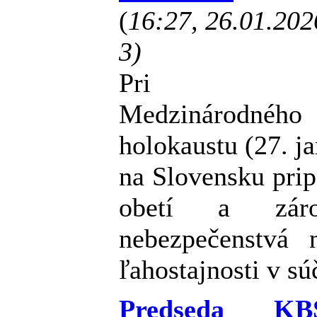
(
16:27, 26.01.20
3)
Pri pr
Medzinárodnéh
holokaustu (27. ja
na Slovensku pri
obetí a záro
nebezpečenstvá n
ľahostajnosti v sú
Predseda KB