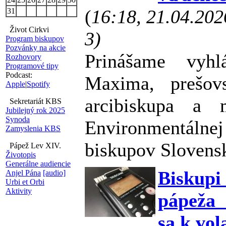
(
16:18, 21.04.20
31
Život Cirkvi
3)
Program biskupov
Pozvánky na akcie
Prinášame vyhl
Rozhovory
Programové tipy
Podcast:
Maxima, prešovs
Apple
|
Spotify
arcibiskupa a 
Sekretariát KBS
Jubilejný rok 2025
Synoda
Environmentálnej
Zamyslenia KBS
biskupov Slovens
Pápež Lev XIV.
Životopis
Generálne audiencie
Biskup
Anjel Pána
[audio]
Urbi et Orbi
Aktivity
pápeža 
sa k vol