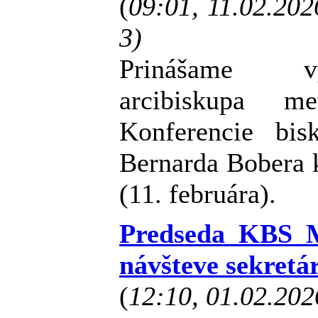
(
09:01, 11.02.20
3)
Prinášame vy
arcibiskupa me
Konferencie bi
Bernarda Bobera 
(11. februára).
Predseda KBS M
návšteve sekretá
(
12:10, 01.02.20