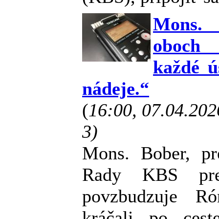
Mons.
oboch 
každé ús
nádeje.“
(
16:00, 07.04.20
3)
Mons. Bober, p
Rady KBS pr
povzbudzuje R
kráčali po cest