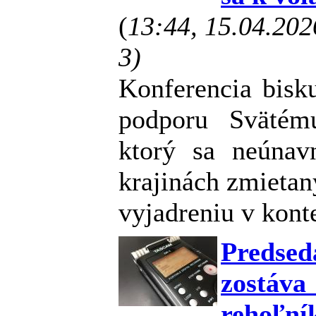
(
13:44, 15.04.20
3)
Konferencia bisk
podporu Svätém
ktorý sa neúnav
krajinách zmietan
vyjadreniu v kont
Predse
zostá
rehoľní