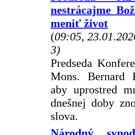
nestrácajme Bož
meniť život
(
09:05, 23.01.20
3)
Predseda Konfere
Mons. Bernard B
aby uprostred m
dnešnej doby zno
slova.
Národný synod