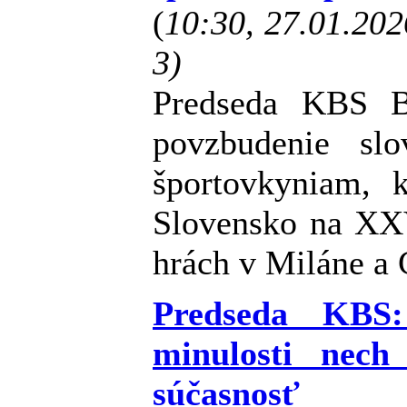
(
10:30, 27.01.20
3)
Predseda KBS B
povzbudenie sl
športovkyniam, k
Slovensko na XX
hrách v Miláne a
Predseda KBS
minulosti nech
súčasnosť