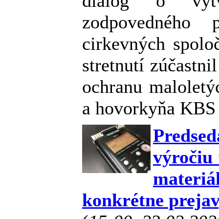
dialóg o vyt
zodpovedného p
cirkevných spolo
stretnutí zúčastn
ochranu maloletýc
a hovorkyňa KBS 
Predsed
výročiu 
mater
konkrétne prejav