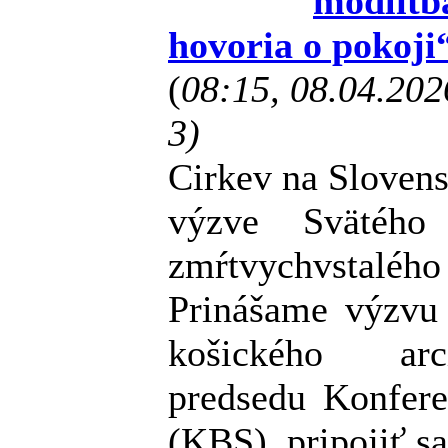
modlitb
hovoria o pokoji
(
08:15, 08.04.20
3)
Cirkev na Slovens
výzve Svätého
zmŕtvychvstaléh
Prinášame výzvu
košického arci
predsedu Konfere
(KBS), pripojiť s