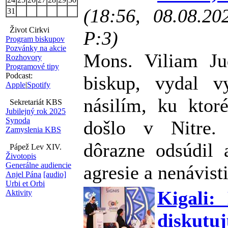
(18:56, 08.08.2
31
Život Cirkvi
P:3)
Program biskupov
Pozvánky na akcie
Mons. Viliam Jud
Rozhovory
Programové tipy
Podcast:
biskup, vydal vy
Apple
|
Spotify
násilím, ku kto
Sekretariát KBS
Jubilejný rok 2025
Synoda
došlo v Nitre.
Zamyslenia KBS
dôrazne odsúdil 
Pápež Lev XIV.
Životopis
Generálne audiencie
agresie a nenávist
Anjel Pána
[audio]
Urbi et Orbi
Kigali:
Aktivity
diskutuj