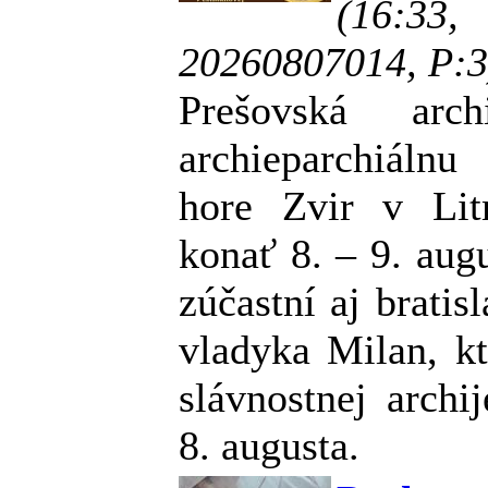
(16:33
20260807014, P:3
Prešovská arc
archieparchiáln
hore Zvir v Lit
konať 8. – 9. aug
zúčastní aj bratis
vladyka Milan, kt
slávnostnej archij
8. augusta.