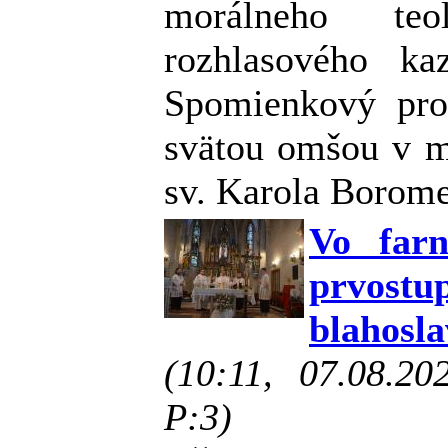
morálneho te
rozhlasového ka
Spomienkový pro
svätou omšou v m
sv. Karola Borome
Vo farn
prvos
blahosl
(10:11, 07.08.2
P:3)