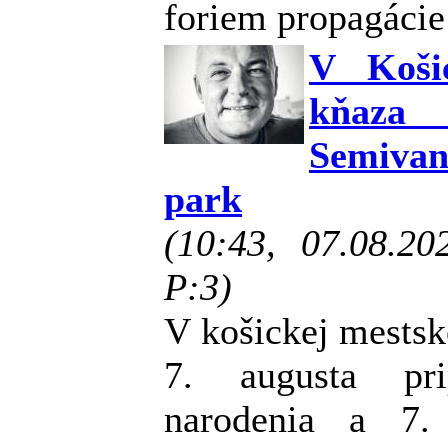
foriem propagácie 
V Koši
kňaza
Semiva
park
(10:43, 07.08.2
P:3)
V košickej mestske
7. augusta pri
narodenia a 7.