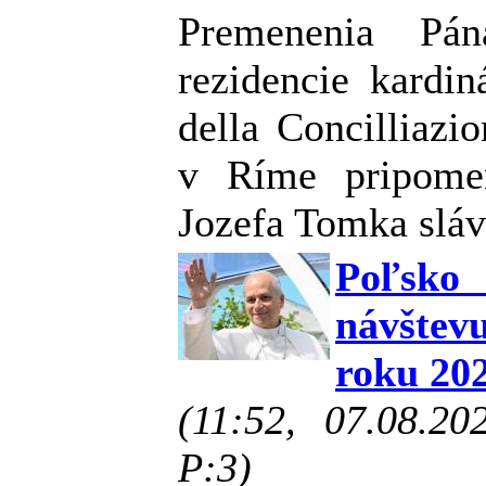
Premenenia Pán
rezidencie kardi
della Concilliazi
v Ríme pripomen
Jozefa Tomka slá
Poľsko
návšte
roku 20
(11:52, 07.08.2
P:3)