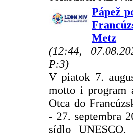
Pápež po
Francúz
Metz
(12:44, 07.08.2
P:3)
V piatok 7. augus
motto i program a
Otca do Francúzsk
- 27. septembra 2
sídlo UNESCO, 