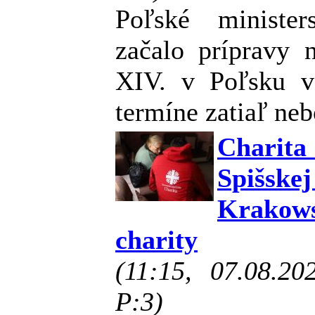
Poľské minister
začalo prípravy 
XIV. v Poľsku 
termíne zatiaľ ne
Charita
Spišske
Krakow
charity
(11:15, 07.08.2
P:3)