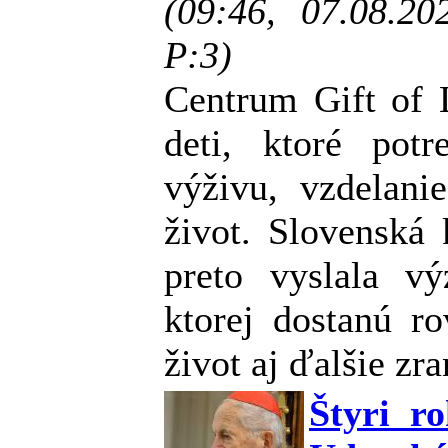
(09:46, 07.08.2
P:3)
Centrum Gift of 
deti, ktoré potr
výživu, vzdelani
život. Slovenská 
preto vyslala v
ktorej dostanú r
život aj ďalšie zra
Štyri r