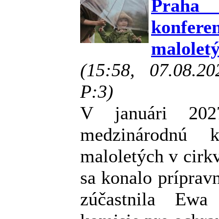
Praha
konfe
malolet
(15:58, 07.08.2
P:3)
V januári 202
medzinárodnú k
maloletých v cirkv
sa konalo prípravn
zúčastnila Ewa