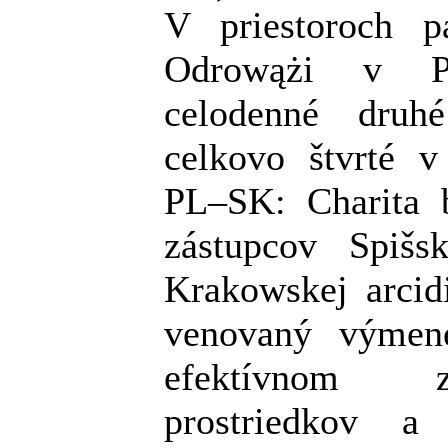
V priestoroch pa
Odrowążi v Po
celodenné druh
celkovo štvrté v
PL–SK: Charita b
zástupcov Spišsk
Krakowskej arcidi
venovaný výmene
efektívnom z
prostriedkov a