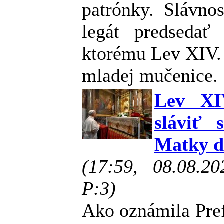
patrónky. Slávno
legát predsedať 
ktorému Lev XIV. 
mladej mučenice.
Lev XI
sláviť 
Matky d
(17:59, 08.08.2
P:3)
Ako oznámila Pre