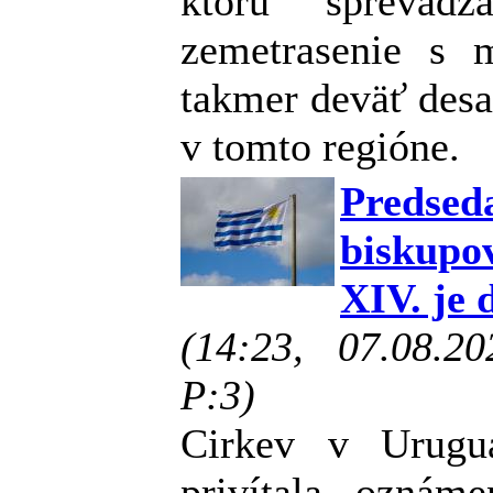
ktorú sprevád
zemetrasenie s m
takmer deväť desa
v tomto regióne.
Preds
biskupo
XIV. je 
(14:23, 07.08.2
P:3)
Cirkev v Urugu
privítala oznáme