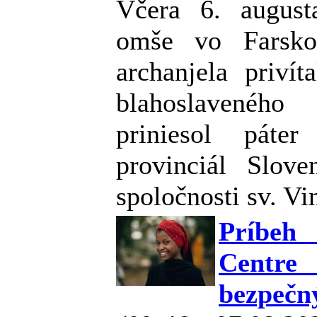
Včera 6. august
omše vo Farsko
archanjela privít
blahoslaveného
priniesol pát
provinciál Slove
spoločnosti sv. Vi
Príbeh
Centre
bezpečn