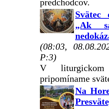
predchodcov.
Svätec
„Ak s
nedokáz
(08:03, 08.08.2
P:3)
V liturgicko
pripomíname svät
Na Hore 
Presvät