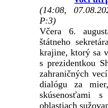
(14:08, 07.08.2
P:3)
Včera 6. august
štátneho sekretár
krajine, ktorý sa 
s prezidentkou S
zahraničných vec
dialógu za mie
skúsenosťami s
oblastiach sužova