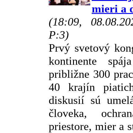
mieri a 
(18:09, 08.08.2
P:3)
Prvý svetový kon
kontinente spá
približne 300 pra
40 krajín piatic
diskusií sú umelá
človeka, ochra
priestore, mier a s