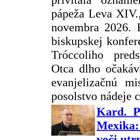
pápeža Leva XIV.,
novembra 2026. P
biskupskej konfer
Tróccoliho pred
Otca dlho očakáva
evanjelizačnú mi
posolstvo nádeje 
Kard. P
Mexika:
voči utr