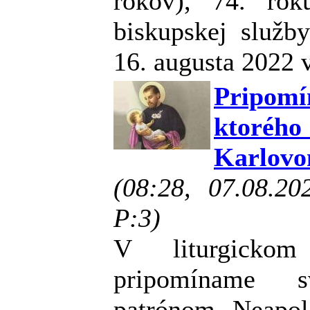
rokov), 74. ro
biskupskej služb
16. augusta 2022 
Pripomí
ktorého
Karlovo
(08:28, 07.08.2
P:3)
V liturgicko
pripomíname s
patrónom Neapol