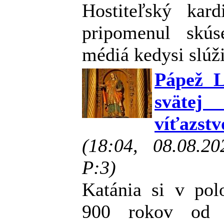
Hostiteľský kar
pripomenul skús
médiá kedysi slúži
Pápež L
svätej
víťazst
(18:04, 08.08.2
P:3)
Katánia si v pol
900 rokov od n