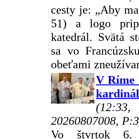
cesty je: „Aby mal
51) a logo prip
katedrál. Svätá s
sa vo Francúzsku
obeťami zneužívan
V Ríme 
kardiná
(12:33
20260807008, P:3
Vo štvrtok 6. 