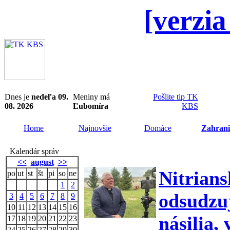
[verzia
Dnes je
nedeľa 09.
Meniny má
Pošlite tip TK
08. 2026
Ľubomíra
KBS
Home
Najnovšie
Domáce
Zahrani
Kalendár správ
<<
august
>>
Nitri
po
ut
st
št
pi
so
ne
1
2
odsudz
3
4
5
6
7
8
9
10
11
12
13
14
15
16
násilia,
17
18
19
20
21
22
23
24
25
26
27
28
29
30