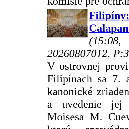
komisie pre ochra
Filipín
Calapan 
(15:08
20260807012, P:3
V ostrovnej provi
Filipínach sa 7. 
kanonické zriaden
a uvedenie jej
Moisesa M. Cuev