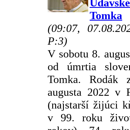
Udavsk
Tomka
(09:07, 07.08.2
P:3)
V sobotu 8. augus
od úmrtia slove
Tomka. Rodák z
augusta 2022 v 
(najstarší žijúci 
v 99. roku živ