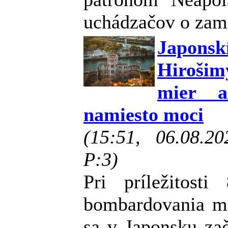
uchádzačov o zam
Japonsk
Hirošim
mier a
namiesto moci
(15:51, 06.08.2
P:3)
Pri príležitost
bombardovania mi
sa v Japonsku zač