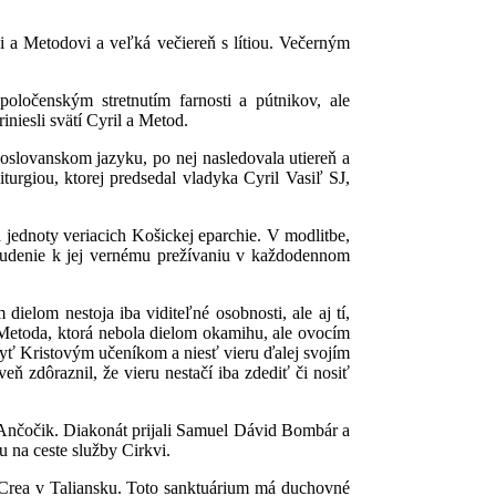
i a Metodovi a veľká večiereň s lítiou. Večerným
poločenským stretnutím farnosti a pútnikov, ale
niesli svätí Cyril a Metod.
oslovanskom jazyku, po nej nasledovala utiereň a
turgiou, ktorej predsedal vladyka Cyril Vasiľ SJ,
 jednoty veriacich Košickej eparchie. V modlitbe,
vzbudenie k jej vernému prežívaniu v každodennom
ielom nestoja iba viditeľné osobnosti, ale aj tí,
 Metoda, ktorá nebola dielom okamihu, ale ovocím
yť Kristovým učeníkom a niesť vieru ďalej svojím
 zdôraznil, že vieru nestačí iba zdediť či nosiť
 Ančočik. Diakonát prijali Samuel Dávid Bombár a
 na ceste služby Cirkvi.
a Crea v Taliansku. Toto sanktuárium má duchovné