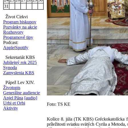
31
Život Cirkvi
Program biskupov
Pozvánky na akcie
Rozhovory
Programové tipy
Podcast:
Apple
|
Spotify
Sekretariát KBS
Jubilejný rok 2025
Synoda
Zamyslenia KBS
Pápež Lev XIV.
Životopis
Generálne audiencie
Anjel Pána
[audio]
Urbi et Orbi
Foto: TS KE
Aktivity
Košice 8. júla (TK KBS) Gréckokatolícka fa
príležitosti sviatku svätých Cyrila a Metod