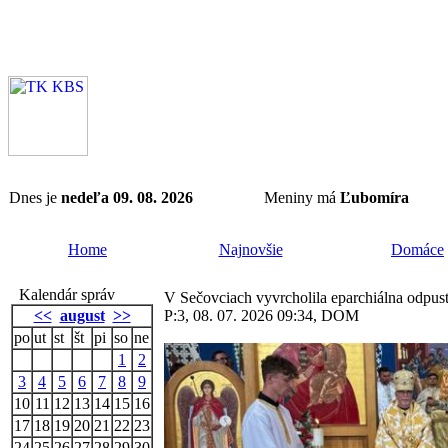
Dnes je
nedeľa 09. 08. 2026
Meniny má
Ľubomíra
Home
Najnovšie
Domáce
Kalendár správ
V Sečovciach vyvrcholila eparchiálna odpust
<<
august
>>
P:3, 08. 07. 2026 09:34, DOM
po
ut
st
št
pi
so
ne
1
2
3
4
5
6
7
8
9
10
11
12
13
14
15
16
17
18
19
20
21
22
23
24
25
26
27
28
29
30