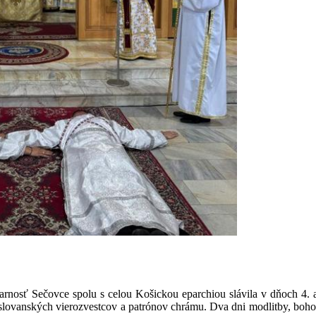
rnosť Sečovce spolu s celou Košickou eparchiou slávila v dňoch 4. a
a, slovanských vierozvestcov a patrónov chrámu. Dva dni modlitby, boho