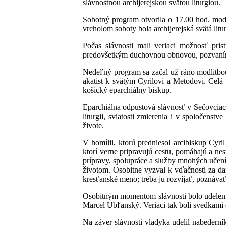
slávnostnou archijerejskou svätou liturgiou.
Sobotný program otvorila o 17.00 hod. modl
vrcholom soboty bola archijerejská svätá lit
Počas slávnosti mali veriaci možnosť prist
predovšetkým duchovnou obnovou, pozvaním k 
Nedeľný program sa začal už ráno modlitbou 
akatist k svätým Cyrilovi a Metodovi. Celá 
košický eparchiálny biskup.
Eparchiálna odpustová slávnosť v Sečovciach
liturgii, sviatosti zmierenia i v spoločens
živote.
V homílii, ktorú predniesol arcibiskup Cyri
ktorí verne pripravujú cestu, pomáhajú a ne
prípravy, spolupráce a služby mnohých učení
životom. Osobitne vyzval k vďačnosti za dar
kresťanské meno; treba ju rozvíjať, poznáva
Osobitným momentom slávnosti bolo udelenie 
Marcel Ubľanský. Veriaci tak boli svedkami 
Na záver slávnosti vladyka udelil nabedern