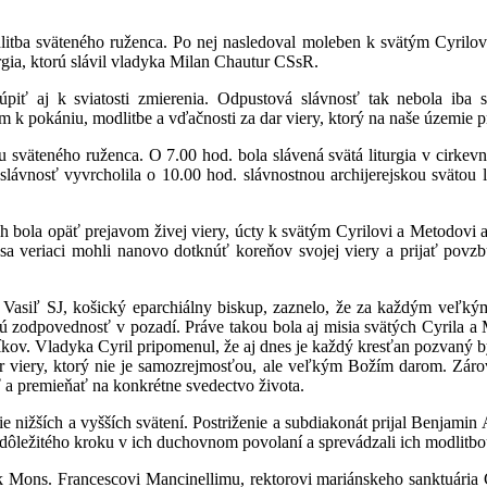
itba sväteného ruženca. Po nej nasledoval moleben k svätým Cyrilov
urgia, ktorú slávil vladyka Milan Chautur CSsR.
úpiť aj k sviatosti zmierenia. Odpustová slávnosť tak nebola iba s
pokániu, modlitbe a vďačnosti za dar viery, ktorý na naše územie pri
sväteného ruženca. O 7.00 hod. bola slávená svätá liturgia v cirkevn
slávnosť vyvrcholila o 10.00 hod. slávnostnou archijerejskou svätou li
 bola opäť prejavom živej viery, úcty k svätým Cyrilovi a Metodovi a
tve sa veriaci mohli nanovo dotknúť koreňov svojej viery a prijať po
l Vasiľ SJ, košický eparchiálny biskup, zaznelo, že za každým veľkým d
sú zodpovednosť v pozadí. Práve takou bola aj misia svätých Cyrila a
kov. Vladyka Cyril pripomenul, že aj dnes je každý kresťan pozvaný b
 viery, ktorý nie je samozrejmosťou, ale veľkým Božím darom. Zároveň
ť a premieňať na konkrétne svedectvo života.
nižších a vyšších svätení. Postriženie a subdiakonát prijal Benjamin
dôležitého kroku v ich duchovnom povolaní a sprevádzali ich modlitbou
ík Mons. Francescovi Mancinellimu, rektorovi mariánskeho sanktuári