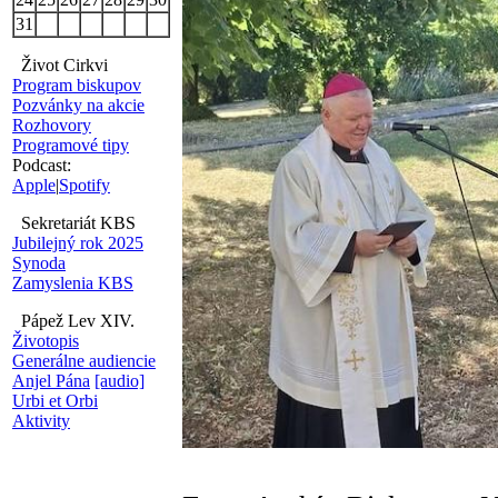
31
Život Cirkvi
Program biskupov
Pozvánky na akcie
Rozhovory
Programové tipy
Podcast:
Apple
|
Spotify
Sekretariát KBS
Jubilejný rok 2025
Synoda
Zamyslenia KBS
Pápež Lev XIV.
Životopis
Generálne audiencie
Anjel Pána
[audio]
Urbi et Orbi
Aktivity