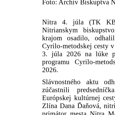
Foto: Archív Biskuptva N
Nitra 4. júla (TK KB
Nitrianskym biskupst
krajom osadilo, odhal
Cyrilo-metodskej cesty v
3. júla 2026 na lúke 
programu Cyrilo-metods
2026.
Slávnostného aktu odh
zúčastnili predsedníč
Európskej kultúrnej cest
Zlína Dana Ďaňová, nitr
primátor mesta Nitra M