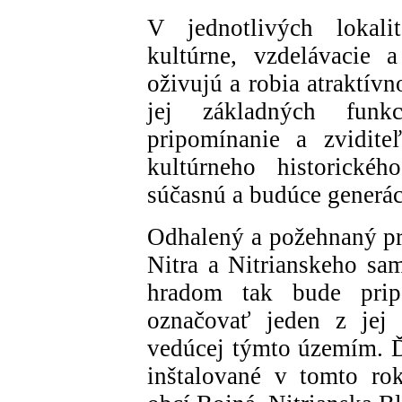
V jednotlivých lokali
kultúrne, vzdelávacie a
oživujú a robia atraktívn
jej základných funkc
pripomínanie a zvidite
kultúrneho historického
súčasnú a budúce generác
Odhalený a požehnaný pr
Nitra a Nitrianskeho sa
hradom tak bude pripo
označovať jeden z jej 
vedúcej týmto územím. Ď
inštalované v tomto ro