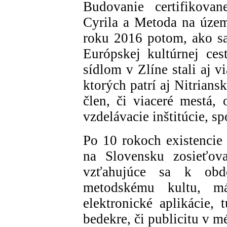
Budovanie certifikovan
Cyrila a Metoda na územ
roku 2016 potom, ako s
Európskej kultúrnej ces
sídlom v Zlíne stali aj 
ktorých patrí aj Nitrian
člen, či viaceré mestá,
vzdelávacie inštitúcie, s
Po 10 rokoch existencie 
na Slovensku zosieťova
vzťahujúce sa k obd
metodskému kultu, má
elektronické aplikácie, 
bedekre, či publicitu v m