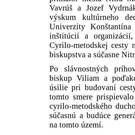
Vavrúš a Jozef Vydrnák
výskum kultúrneho de
Univerzity Konštantína
inštitúcií a organizáci
Cyrilo-metodskej cesty 
biskupstva a súčasne Nit
Po slávnostných prího
biskup Viliam a poďak
úsilie pri budovaní cest
tomto smere prispieval
cyrilo-metodského duch
súčasnú a budúce generá
na tomto území.