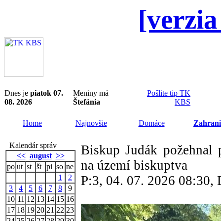
[verzia
Dnes je
piatok 07.
Meniny má
Pošlite tip TK
08. 2026
Štefánia
KBS
Home
Najnovšie
Domáce
Zahrani
Kalendár správ
Biskup Judák požehnal p
<<
august
>>
na území biskuptva
po
ut
st
št
pi
so
ne
1
2
P:3, 04. 07. 2026 08:30
3
4
5
6
7
8
9
10
11
12
13
14
15
16
17
18
19
20
21
22
23
24
25
26
27
28
29
30