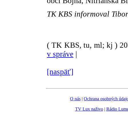
obcí Bojná, Nitrianska Bl
TK KBS informoval Tibor
( TK KBS, tu, ml; kj )
2
v správe
|
[naspäť]
O nás
|
Ochrana osobných údaj
TV Lux naživo
|
Rádio Lum