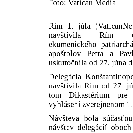
Foto: Vatican Media
Rím 1. júla (VaticanNe
navštívila Rím del
ekumenického patriarchát
apoštolov Petra a Pav
uskutočnila od 27. júna do
Delegácia Konštantínop
navštívila Rím od 27. j
tom Dikastérium pre
vyhlásení zverejnenom 1. 
Návšteva bola súčasťou
návštev delegácií oboch 