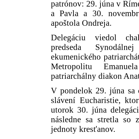
patrónov: 29. júna v Rím
a Pavla a 30. novembra
apoštola Ondreja.
Delegáciu viedol cha
predseda Synodálnej
ekumenického patriarchát
Metropolitu Emanuel
patriarchálny diakon Anat
V pondelok 29. júna sa d
slávení Eucharistie, k
utorok 30. júna delegáci
následne sa stretla so 
jednoty kresťanov.