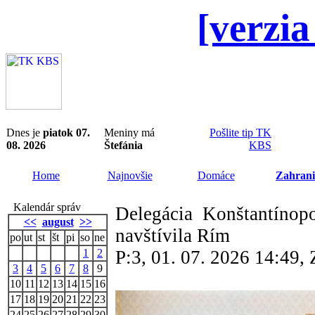
[verzia
Dnes je
piatok 07.
Meniny má
Pošlite tip TK
08. 2026
Štefánia
KBS
Home
Najnovšie
Domáce
Zahrani
Kalendár správ
Delegácia Konštantínop
<<
august
>>
navštívila Rím
po
ut
st
št
pi
so
ne
1
2
P:3, 01. 07. 2026 14:49
3
4
5
6
7
8
9
10
11
12
13
14
15
16
17
18
19
20
21
22
23
24
25
26
27
28
29
30