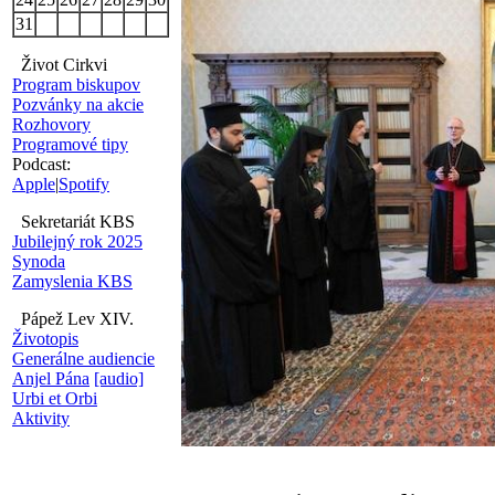
31
Život Cirkvi
Program biskupov
Pozvánky na akcie
Rozhovory
Programové tipy
Podcast:
Apple
|
Spotify
Sekretariát KBS
Jubilejný rok 2025
Synoda
Zamyslenia KBS
Pápež Lev XIV.
Životopis
Generálne audiencie
Anjel Pána
[audio]
Urbi et Orbi
Aktivity