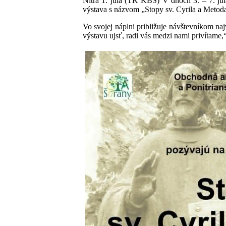
Nitra 1. júla (TK KBS) V dňoch 3. – 7. júl
výstava s názvom „Stopy sv. Cyrila a Metoda
Vo svojej náplni približuje návštevníkom na
výstavu ujsť, radi vás medzi nami privítame