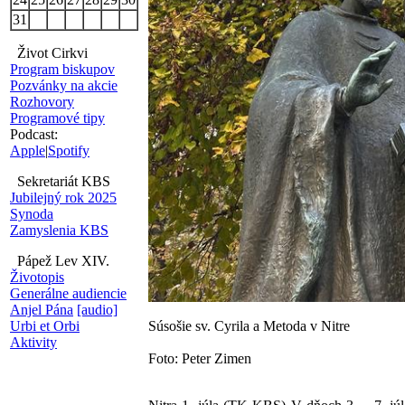
31
Život Cirkvi
Program biskupov
Pozvánky na akcie
Rozhovory
Programové tipy
Podcast:
Apple
|
Spotify
Sekretariát KBS
Jubilejný rok 2025
Synoda
Zamyslenia KBS
Pápež Lev XIV.
Životopis
Generálne audiencie
Anjel Pána
[audio]
Súsošie sv. Cyrila a Metoda v Nitre
Urbi et Orbi
Aktivity
Foto: Peter Zimen