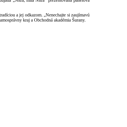
ujatia „Nitra, milá Nitra“ prezentovaná panelová
tradíciou a jej odkazom. „Nenechajte si zaujímavú
y samosprávny kraj a Obchodná akadémia Šurany.