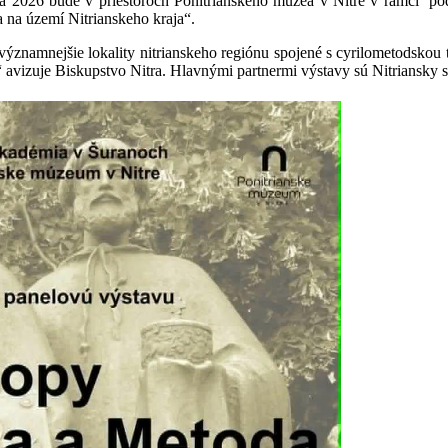
a 2026 bude v priestoroch Ponitrianskeho múzea v Nitre v rámci pod
 na území Nitrianskeho kraja“.
jvýznamnejšie lokality nitrianskeho regiónu spojené s cyrilometodskou 
,“ avizuje Biskupstvo Nitra. Hlavnými partnermi výstavy sú Nitriansk