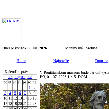
Dnes je
štvrtok 06. 08. 2026
Meniny má
Jozefína
Home
Najnovšie
Domáce
Kalendár správ
V Ponitrianskom múzeum bude pár dní výsta
<<
august
>>
P:3, 01. 07. 2026 11:15, DOM
po
ut
st
št
pi
so
ne
1
2
3
4
5
6
7
8
9
10
11
12
13
14
15
16
17
18
19
20
21
22
23
24
25
26
27
28
29
30