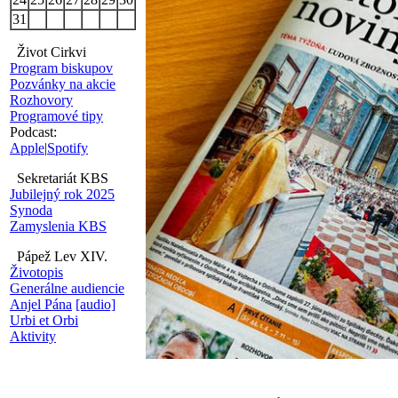
31
Život Cirkvi
Program biskupov
Pozvánky na akcie
Rozhovory
Programové tipy
Podcast:
Apple
|
Spotify
Sekretariát KBS
Jubilejný rok 2025
Synoda
Zamyslenia KBS
Pápež Lev XIV.
Životopis
Generálne audiencie
Anjel Pána
[audio]
Urbi et Orbi
Aktivity