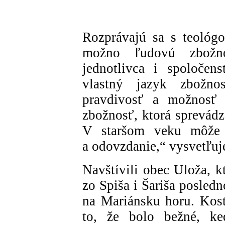
Rozprávajú sa s teológ
možno ľudovú zbožno
jednotlivca i spoločen
vlastný jazyk zbožnos
pravdivosť a možnosť 
zbožnosť, ktorá sprevádz
V staršom veku môže do
a odovzdanie,“ vysvetľuj
Navštívili obec Uloža, k
zo Spiša i Šariša posled
na Mariánsku horu. Kos
to, že bolo bežné, ke