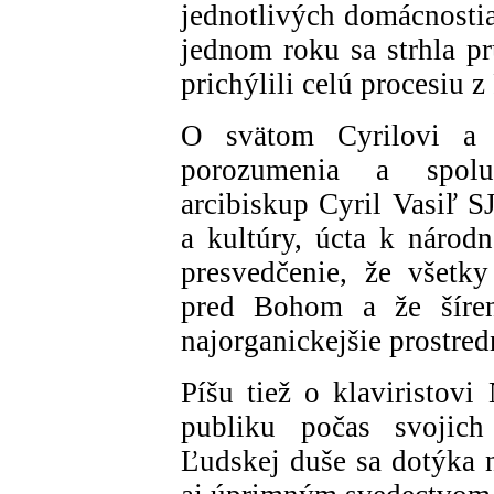
jednotlivých domácnostia
jednom roku sa strhla pr
prichýlili celú procesiu 
O svätom Cyrilovi a 
porozumenia a spolup
arcibiskup Cyril Vasiľ S
a kultúry, úcta k národn
presvedčenie, že všetk
pred Bohom a že šíren
najorganickejšie prostred
Píšu tiež o klaviristovi
publiku počas svojich
Ľudskej duše sa dotýka n