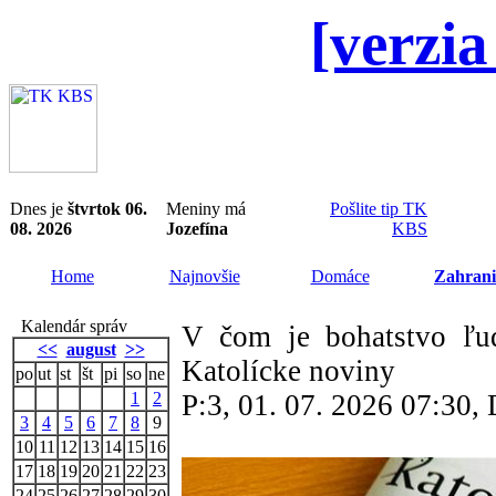
[verzia
Dnes je
štvrtok 06.
Meniny má
Pošlite tip TK
08. 2026
Jozefína
KBS
Home
Najnovšie
Domáce
Zahrani
Kalendár správ
V čom je bohatstvo ľud
<<
august
>>
Katolícke noviny
po
ut
st
št
pi
so
ne
1
2
P:3, 01. 07. 2026 07:30
3
4
5
6
7
8
9
10
11
12
13
14
15
16
17
18
19
20
21
22
23
24
25
26
27
28
29
30