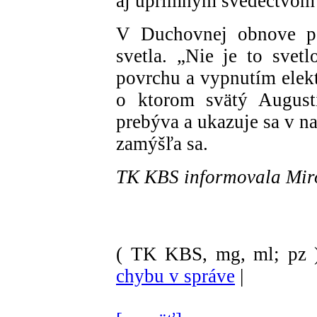
aj úprimným svedectvom 
V Duchovnej obnove p
svetla. „Nie je to svetl
povrchu a vypnutím elektri
o ktorom svätý Augustí
prebýva a ukazuje sa v n
zamýšľa sa.
TK KBS informovala Mi
( TK KBS, mg, ml; pz 
chybu v správe
|