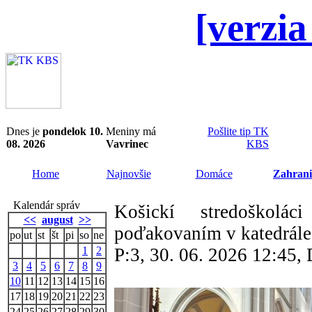
[verzia
Dnes je
pondelok 10.
Meniny má
Pošlite tip TK
08. 2026
Vavrinec
KBS
Home
Najnovšie
Domáce
Zahrani
Kalendár správ
Košickí stredoškolá
<<
august
>>
poďakovaním v katedrále
po
ut
st
št
pi
so
ne
1
2
P:3, 30. 06. 2026 12:45
3
4
5
6
7
8
9
10
11
12
13
14
15
16
17
18
19
20
21
22
23
24
25
26
27
28
29
30