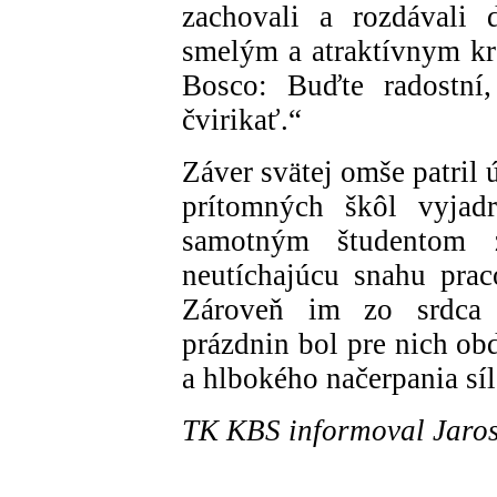
zachovali a rozdávali
smelým a atraktívnym kr
Bosco: Buďte radostní,
čvirikať.“
Záver svätej omše patril
prítomných škôl vyjad
samotným študentom 
neutíchajúcu snahu prac
Zároveň im zo srdca p
prázdnin bol pre nich ob
a hlbokého načerpania síl
TK KBS informoval Jaros