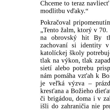
Chceme to teraz navliecť
modlitbu vďaky.“
Pokračoval pripomenutí
„Tento žalm, ktorý v 70.
na obrovský hit By t
zachovaní si identity 
katolíckej školy potrebu
tlak na výkon, tlak zapad
sietí alebo potrebu pri
nám pomáha vzťah k Boh
je veľká výzva – prázd
kresťana a Božieho dieť
či brigádou, doma i v za
išli do zahraničia nie pre