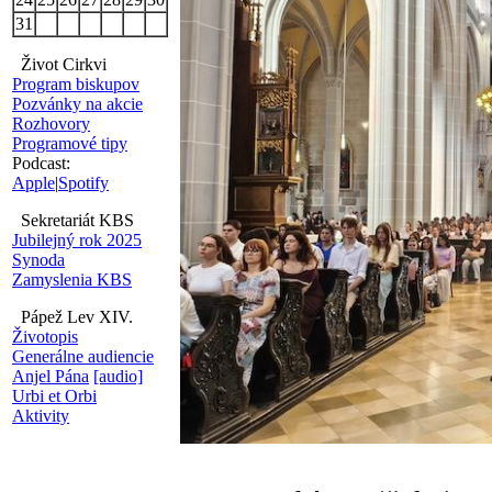
31
Život Cirkvi
Program biskupov
Pozvánky na akcie
Rozhovory
Programové tipy
Podcast:
Apple
|
Spotify
Sekretariát KBS
Jubilejný rok 2025
Synoda
Zamyslenia KBS
Pápež Lev XIV.
Životopis
Generálne audiencie
Anjel Pána
[audio]
Urbi et Orbi
Aktivity