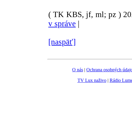
( TK KBS, jf, ml; pz )
2
v správe
|
[naspäť]
O nás
|
Ochrana osobných údaj
TV Lux naživo
|
Rádio Lum