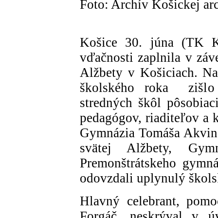
Foto: Archív Košickej ar
Košice 30. júna (TK K
vďačnosti zaplnila v záv
Alžbety v Košiciach. N
školského roka zišlo 
stredných škôl pôsobiac
pedagógov, riaditeľov a 
Gymnázia Tomáša Akvinsk
svätej Alžbety, Gym
Premonštrátskeho gymnáz
odovzdali uplynulý škols
Hlavný celebrant, pom
Forgáč, neskrýval v ú