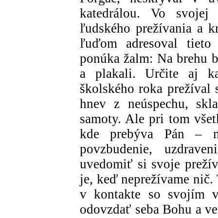
katedrálou. Vo svojej
ľudského prežívania a k
ľuďom adresoval tieto
ponúka žalm: Na brehu b
a plakali. Určite aj 
školského roka prežíval 
hnev z neúspechu, skla
samoty. Ale pri tom vše
kde prebýva Pán – n
povzbudenie, uzdraven
uvedomiť si svoje preží
je, keď neprežívame nič. 
v kontakte so svojím v
odovzdať seba Bohu a ved