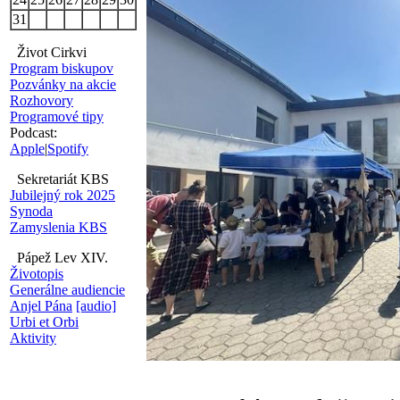
31
Život Cirkvi
Program biskupov
Pozvánky na akcie
Rozhovory
Programové tipy
Podcast:
Apple
|
Spotify
Sekretariát KBS
Jubilejný rok 2025
Synoda
Zamyslenia KBS
Pápež Lev XIV.
Životopis
Generálne audiencie
Anjel Pána
[audio]
Urbi et Orbi
Aktivity