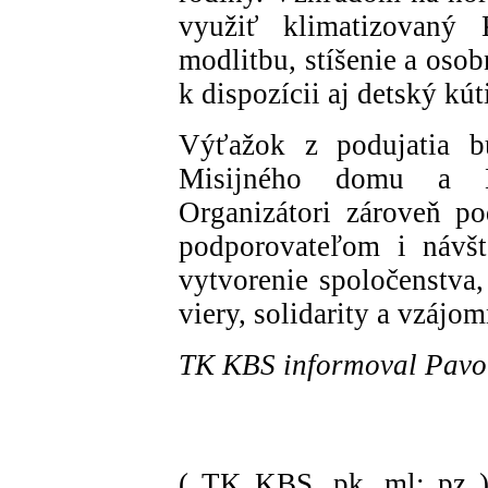
využiť klimatizovaný 
modlitbu, stíšenie a oso
k dispozícii aj detský k
Výťažok z podujatia b
Misijného domu a Ko
Organizátori zároveň p
podporovateľom i návšt
vytvorenie spoločenstva
viery, solidarity a vzájom
TK KBS informoval Pavo
( TK KBS, pk, ml; pz 