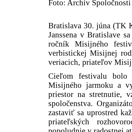
Foto: Archív Spoločnosti
Bratislava 30. júna (TK
Janssena v Bratislave sa
ročník Misijného festiv
verbistickej Misijnej ro
veriacich, priateľov Misi
Cieľom festivalu bolo
Misijného jarmoku a vy
priestor na stretnutie,
spoločenstva. Organizá
zastaviť sa uprostred ka
priateľských rozhovor
popoludnie v radostnej a