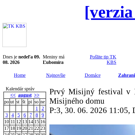
[verzia
Dnes je
nedeľa 09.
Meniny má
Pošlite tip TK
08. 2026
Ľubomíra
KBS
Home
Najnovšie
Domáce
Zahrani
Kalendár správ
Prvý Misijný festival v 
<<
august
>>
Misijného domu
po
ut
st
št
pi
so
ne
1
2
P:3, 30. 06. 2026 11:05
3
4
5
6
7
8
9
10
11
12
13
14
15
16
17
18
19
20
21
22
23
24
25
26
27
28
29
30