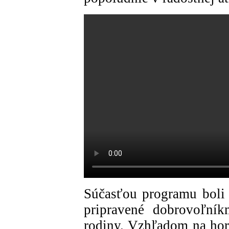
Súčasťou programu boli s
pripravené dobrovoľník
rodiny. Vzhľadom na horú