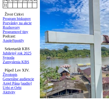
31
Život Cirkvi
Program biskupov
Pozvánky na akcie
Rozhovory
Programové tipy
Podcast:
Apple
|
Spotify
Sekretariát KBS
Jubilejný rok 2025
Synoda
Zamyslenia KBS
Pápež Lev XIV.
Životopis
Generálne audiencie
Anjel Pána
[audio]
Urbi et Orbi
Aktivity