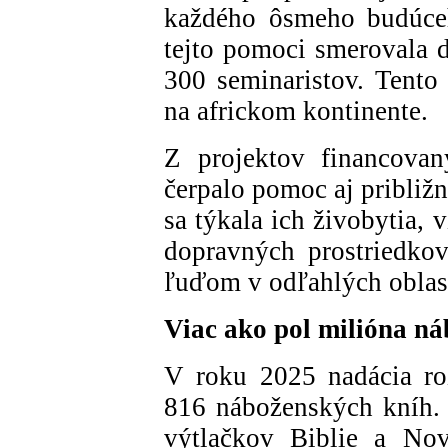
každého ôsmeho budúceh
tejto pomoci smerovala d
300 seminaristov. Tento
na africkom kontinente.
Z projektov financova
čerpalo pomoc aj približ
sa týkala ich živobytia, 
dopravných prostriedko
ľuďom v odľahlých oblas
Viac ako pol milióna n
V roku 2025 nadácia ro
816 náboženských kníh.
výtlačkov Biblie a No