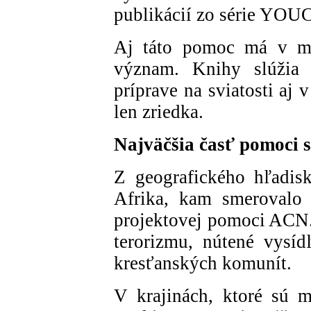
publikácií zo série YOU
Aj táto pomoc má v mn
význam. Knihy slúžia p
príprave na sviatosti aj
len zriedka.
Najväčšia časť pomoci 
Z geografického hľadisk
Afrika, kam smerovalo 
projektovej pomoci ACN.
terorizmu, nútené vysíd
kresťanských komunít.
V krajinách, ktoré sú m