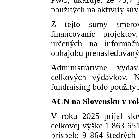
použitých na aktivity súv
Z tejto sumy smerov
financovanie projekto
určených na informačn
obhajobu prenasledovanýc
Administratívne výda
celkových výdavkov. N
fundraising bolo použitýc
ACN na Slovensku v ro
V roku 2025 prijal sl
celkovej výške 1 863 65
prispelo 9 864 štedrých