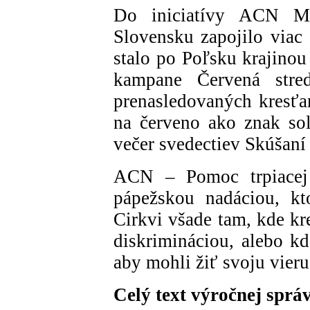
Do iniciatívy ACN Mi
Slovensku zapojilo viac
stalo po Poľsku krajinou
kampane Červená stre
prenasledovaných kresťa
na červeno ako znak sol
večer svedectiev Skúšaní 
ACN – Pomoc trpiacej 
pápežskou nadáciou, kt
Cirkvi všade tam, kde kr
diskrimináciou, alebo kd
aby mohli žiť svoju vieru
Celý text výročnej sprá