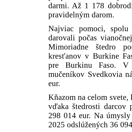
darmi. Až 1 178 dobrod
pravidelným darom.
Najviac pomoci, spolu 
darovali počas vianočn
Mimoriadne štedro po
kresťanov v Burkine Fa
pre Burkinu Faso. V
mučeníkov Svedkovia nád
eur.
Kňazom na celom svete, k
vďaka štedrosti darcov
298 014 eur. Na úmysly 
2025 odslúžených 36 094