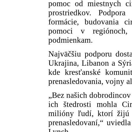
pomoc od miestnych cir
prostriedkov. Podpora
formácie, budovania ci
pomoci v regiónoch, 
podmienkam.
Najväčšiu podporu dosta
Ukrajina, Libanon a Sýri
kde kresťanské komunit
prenasledovania, vojny a
„Bez našich dobrodincov
ich štedrosti mohla Ci
milióny ľudí, ktorí žijú
prenasledovaní,“ uvied
Lynch.