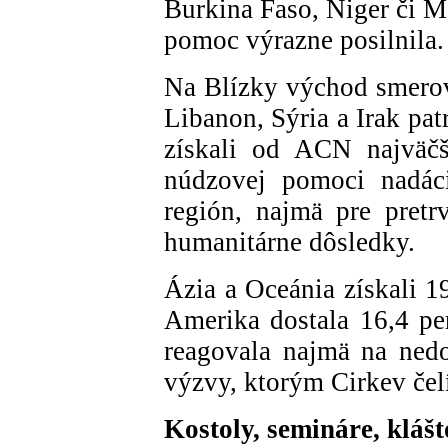
Burkina Faso, Niger či M
pomoc výrazne posilnila.
Na Blízky východ smerov
Libanon, Sýria a Irak pat
získali od ACN najväčš
núdzovej pomoci nadáci
región, najmä pre pretr
humanitárne dôsledky.
Ázia a Oceánia získali 1
Amerika dostala 16,4 pe
reagovala najmä na ned
výzvy, ktorým Cirkev čel
Kostoly, semináre, klášt