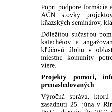
Popri podpore formácie 
ACN stovky projekto
kňazských seminárov, klá
Dôležitou súčasťou pom
katechétov a angažovan
kľúčovú úlohu v oblas
miestne komunity potre
viere.
Projekty pomoci, in
prenasledovaných
Výročná správa, ktorú
zasadnutí 25. júna v Rí
PwC, ukazuje, že 78,7 