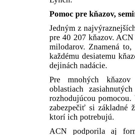
Pomoc pre kňazov, semin
Jedným z najvýraznejších
pre 40 207 kňazov. ACN
milodarov. Znamená to, 
každému desiatemu kňazov
dejinách nadácie.
Pre mnohých kňazov 
oblastiach zasiahnutýc
rozhodujúcou pomocou. 
zabezpečiť si základné 
ktorí ich potrebujú.
ACN podporila aj form