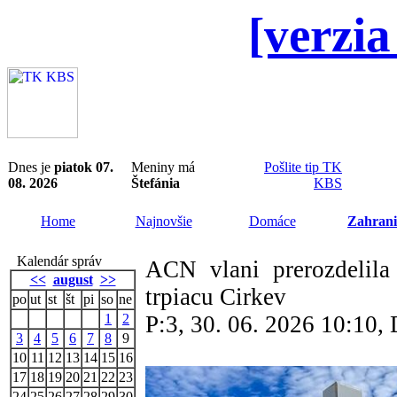
[verzia
Dnes je
piatok 07.
Meniny má
Pošlite tip TK
08. 2026
Štefánia
KBS
Home
Najnovšie
Domáce
Zahrani
Kalendár správ
ACN vlani prerozdelila
<<
august
>>
trpiacu Cirkev
po
ut
st
št
pi
so
ne
1
2
P:3, 30. 06. 2026 10:10
3
4
5
6
7
8
9
10
11
12
13
14
15
16
17
18
19
20
21
22
23
24
25
26
27
28
29
30