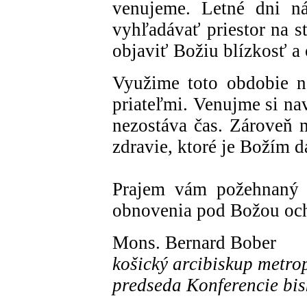
venujeme. Letné dni ná
vyhľadávať priestor na s
objaviť Božiu blízkosť a
Využime toto obdobie n
priateľmi. Venujme si na
nezostáva čas. Zároveň 
zdravie, ktoré je Božím d
Prajem vám požehnaný č
obnovenia pod Božou oc
Mons. Bernard Bober
košický arcibiskup metro
predseda Konferencie bi