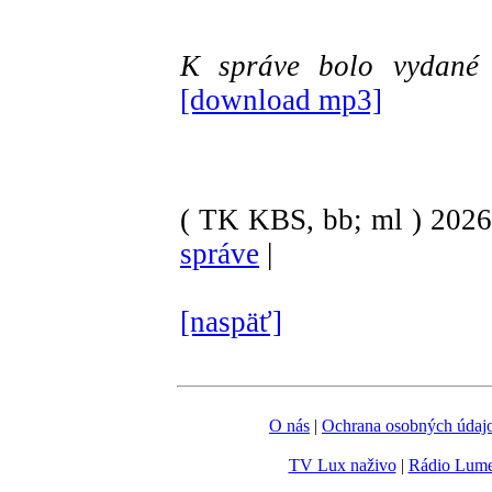
K správe bolo vydan
[download mp3]
( TK KBS, bb; ml )
202
správe
|
[naspäť]
O nás
|
Ochrana osobných údaj
TV Lux naživo
|
Rádio Lum