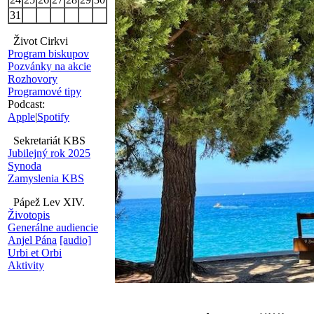
31
Život Cirkvi
Program biskupov
Pozvánky na akcie
Rozhovory
Programové tipy
Podcast:
Apple
|
Spotify
Sekretariát KBS
Jubilejný rok 2025
Synoda
Zamyslenia KBS
Pápež Lev XIV.
Životopis
Generálne audiencie
Anjel Pána
[audio]
Urbi et Orbi
Aktivity