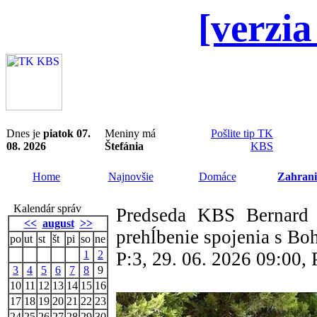
[verzia
Dnes je
piatok 07.
Meniny má
Pošlite tip TK
08. 2026
Štefánia
KBS
Home
Najnovšie
Domáce
Zahrani
Kalendár správ
Predseda KBS Bernard 
<<
august
>>
prehĺbenie spojenia s B
po
ut
st
št
pi
so
ne
1
2
P:3, 29. 06. 2026 09:00,
3
4
5
6
7
8
9
10
11
12
13
14
15
16
17
18
19
20
21
22
23
24
25
26
27
28
29
30