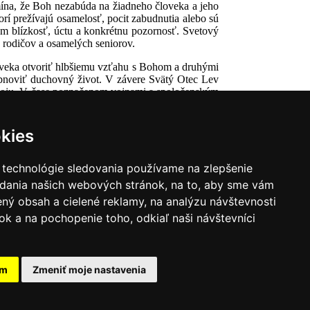
ína, že Boh nezabúda na žiadneho človeka a jeho
rí prežívajú osamelosť, pocit zabudnutia alebo sú
m blízkosť, úctu a konkrétnu pozornosť. Svetový
 rodičov a osamelých seniorov.
loveka otvoriť hlbšiemu vzťahu s Bohom a druhými
bnoviť duchovný život. V závere Svätý Otec Lev
 pokoju. V čase poznačenom vojnami a spoločenským
porujú život Cirkvi.
kies
 technológie sledovania používame na zlepšenie
adania našich webových stránok, na to, aby sme vám
ný obsah a cielené reklamy, na analýzu návštevnosti
k a na pochopenie toho, odkiaľ naši návštevníci
|
Zoznam hovorcov diecéz
y
|
Výveska
|
Do kostola
am
Zmeniť moje nastavenia