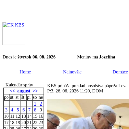
Dnes je
štvrtok 06. 08. 2026
Meniny má
Jozefína
Home
Najnovšie
Domáce
Kalendár správ
KBS prináša preklad posolstva pápeža Leva 
<<
august
>>
P:3, 26. 06. 2026 11:20, DOM
po
ut
st
št
pi
so
ne
1
2
3
4
5
6
7
8
9
10
11
12
13
14
15
16
17
18
19
20
21
22
23
24
25
26
27
28
29
30