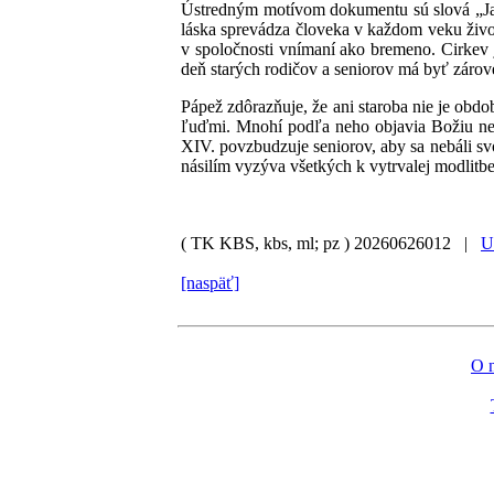
Ústredným motívom dokumentu sú slová „Ja 
láska sprevádza človeka v každom veku život
v spoločnosti vnímaní ako bremeno. Cirkev 
deň starých rodičov a seniorov má byť zárov
Pápež zdôrazňuje, že ani staroba nie je ob
ľuďmi. Mnohí podľa neho objavia Božiu než
XIV. povzbudzuje seniorov, aby sa nebáli sv
násilím vyzýva všetkých k vytrvalej modlitbe
( TK KBS, kbs, ml; pz )
20260626012 |
U
[naspäť]
O 