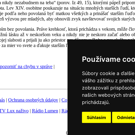
nikdy nezabudnem na teba“ (porov. Iz 49, 15), ktorými pápež pripom
a. Lev XIV. osobitne poukazuje na situáciu mnohých starších ľudí, kto
je podľa neho povolaná byť matkou všetkých a prinášať starším ľuďo
eň výzvou pre mladých, aby obnovili zvyk navštevovať svojich starých
dobím bez povolania. Práve krehkosť, ktorá prichádza s vekom, môže č
nú lásku až v neskoršom veku a nikdy nie je neskoro začať alebo o
ojej slabosti a prijali ju ako priestor pre dôveru v Boha a pre službu
 za mier vo svete a ďakuje starším ľuďom za ich modlitby, ktorými pod
Používame coo
pozorniť na chybu v správe
|
Súbory cookie a ďalšie
vášho zážitku z prehli
zobrazovali prispôsobe
našich webových stráno
nás
|
Ochrana osobných údajov
|
Copyright
|
Fotobanka
|
Hovorca KBS
prichádzajú.
TV Lux naživo
|
Rádio Lumen
|
Rádio Vatikán
|
SSV
|
Katolícke novin
Súhlasím
Odmiet
Nastavenie Cookies
(c) TK KBS 2003 - 2026