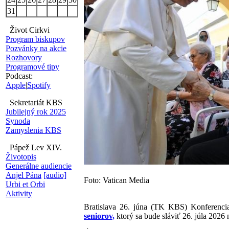
31
Život Cirkvi
Program biskupov
Pozvánky na akcie
Rozhovory
Programové tipy
Podcast:
Apple
|
Spotify
Sekretariát KBS
Jubilejný rok 2025
Synoda
Zamyslenia KBS
Pápež Lev XIV.
Životopis
Generálne audiencie
Anjel Pána
[audio]
Foto: Vatican Media
Urbi et Orbi
Aktivity
Bratislava 26. júna (TK KBS) Konferenci
seniorov,
ktorý sa bude sláviť 26. júla 2026