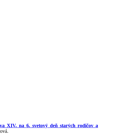
va XIV. na 6. svetový deň starých rodičov a
ková.