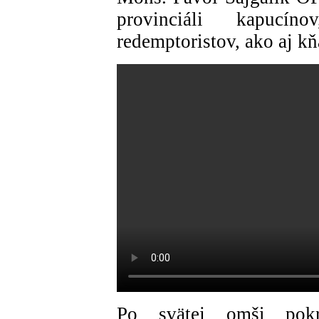
provinciáli kapucín
redemptoristov, ako aj kňa
Po svätej omši pokr