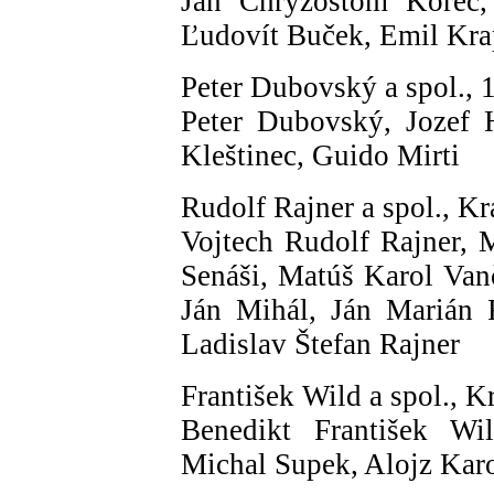
Ján Chryzostom Korec,
Ľudovít Buček, Emil Kr
Peter Dubovský a spol., 
Peter Dubovský, Jozef 
Kleštinec, Guido Mirti
Rudolf Rajner a spol., Kr
Vojtech Rudolf Rajner, 
Senáši, Matúš Karol Van
Ján Mihál, Ján Marián R
Ladislav Štefan Rajner
František Wild a spol., K
Benedikt František Wil
Michal Supek, Alojz Kar