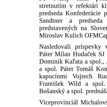
stretnutím v refektári k
predseda Konfederácie p
Sandtner a predseda 
predstavených na Slove
Miroslav Kulich OFMCa
Nasledovali príspevky 
Páter Milan Hudaček SJ p
Dominik Kaľata a spol., 
a spol. Páter Tomáš Ko
kapucínmi Vojtech Ru
František Wild a spol.
Bošanský a spol. predná
Viceprovinciál Michalovs