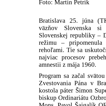
Foto: Martin Petrik
Bratislava 25. júna (T
väzňov Slovenska si 
Slovenskej republiky – 
režimu – pripomenula 
rehoľami. Tie sa uskutoč
najviac procesov prebe
amnestii z mája 1960.
Program sa začal sväto
Zvestovania Pána v Brat
kostola páter Šimon Su
biskup Ordinariátu Ozbro
Mons. Pavol Šajgalík O