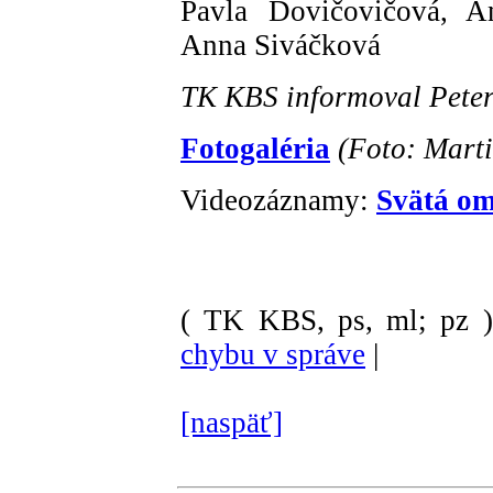
Pavla Dovičovičová, A
Anna Siváčková
TK KBS informoval Pete
Fotogaléria
(Foto: Marti
Videozáznamy:
Svätá o
( TK KBS, ps, ml; pz )
chybu v správe
|
[naspäť]