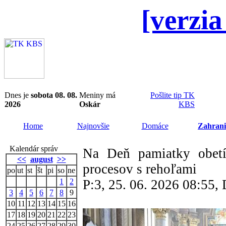
[verzia
Dnes je
sobota 08. 08.
Meniny má
Pošlite tip TK
2026
Oskár
KBS
Home
Najnovšie
Domáce
Zahrani
Kalendár správ
Na Deň pamiatky obetí
<<
august
>>
procesov s rehoľami
po
ut
st
št
pi
so
ne
1
2
P:3, 25. 06. 2026 08:55
3
4
5
6
7
8
9
10
11
12
13
14
15
16
17
18
19
20
21
22
23
24
25
26
27
28
29
30