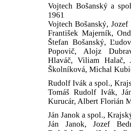
Vojtech Bošanský a spol
1961
Vojtech Bošanský, Jozef 
František Majerník, Ond
Štefan Bošanský, Ľudov
Popovič, Alojz Dubra
Hlaváč, Viliam Halač, 
Školníková, Michal Kubi
Rudolf Ivák a spol., Kraj
Tomáš Rudolf Ivák, Ján
Kurucár, Albert Florián 
Ján Janok a spol., Krajsk
Ján Janok, Jozef Bedn