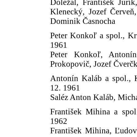
Doležal, František Jurí
Klenecký, Jozef Červeň
Dominik Časnocha
Peter Konkoľ a spol., Kr
1961
Peter Konkoľ, Antoní
Prokopovič, Jozef Čverč
Antonín Kaláb a spol., 
12. 1961
Saléz Anton Kaláb, Mich
František Mihina a spol
1962
František Mihina, Ľudoví