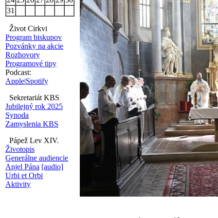
31
Život Cirkvi
Program biskupov
Pozvánky na akcie
Rozhovory
Programové tipy
Podcast:
Apple
|
Spotify
Sekretariát KBS
Jubilejný rok 2025
Synoda
Zamyslenia KBS
Pápež Lev XIV.
Životopis
Generálne audiencie
Anjel Pána
[audio]
Urbi et Orbi
Aktivity