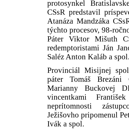
protosynkel Bratislavs
CSsR predstavil príspev
Atanáza Mandzáka CSsR
týchto procesov, 98-roč
Páter Viktor Mišuth CS
redemptoristami Ján Jan
Saléz Anton Kaláb a spol
Provinciál Misijnej spo
páter Tomáš Brezáni 
Marianny Buckovej D
vincentkami Franti
neprítomnosti zástu
Ježišovho pripomenul Pet
Ivák a spol.