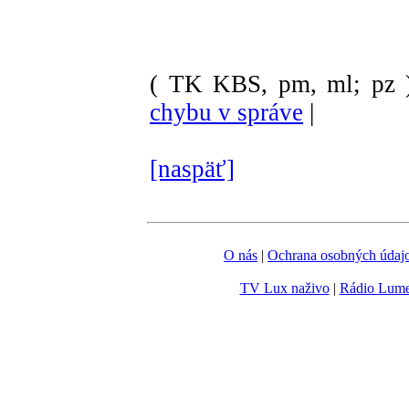
( TK KBS, pm, ml; pz 
chybu v správe
|
[naspäť]
O nás
|
Ochrana osobných údaj
TV Lux naživo
|
Rádio Lum