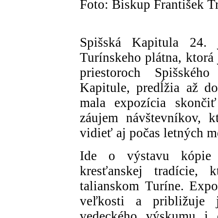
Foto: Biskup František T
Spišská Kapitula 24
Turínskeho plátna, ktorá
priestoroch Spišskéh
Kapitule, predĺžia až 
mala expozícia skonči
záujem návštevníkov, k
vidieť aj počas letných m
Ide o výstavu kópie j
kresťanskej tradície, 
talianskom Turíne. Expoz
veľkosti a približuje 
vedeckého výskumu i d