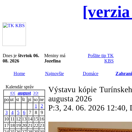
[verzia
Dnes je
štvrtok 06.
Meniny má
Pošlite tip TK
08. 2026
Jozefína
KBS
Home
Najnovšie
Domáce
Zahrani
Kalendár správ
Výstavu kópie Turínskeho
<<
august
>>
augusta 2026
po
ut
st
št
pi
so
ne
1
2
P:3, 24. 06. 2026 12:40
3
4
5
6
7
8
9
10
11
12
13
14
15
16
17
18
19
20
21
22
23
24
25
26
27
28
29
30