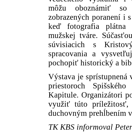
môžu oboznámiť so s
zobrazených poranení i
keď fotografia plátna 
mužskej tváre. Súčasťo
súvisiacich s Kristo
spracovania a vysvetľu
pochopiť historický a bib
Výstava je sprístupnená 
priestoroch Spišskéh
Kapitule. Organizátori p
využiť túto príležitosť,
duchovným prehĺbením vi
TK KBS informoval Peter