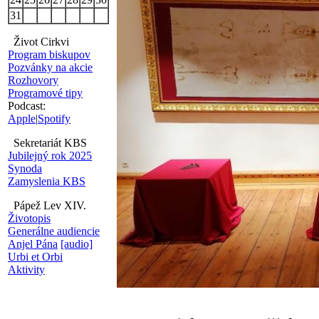
31
Život Cirkvi
Program biskupov
Pozvánky na akcie
Rozhovory
Programové tipy
Podcast:
Apple
|
Spotify
Sekretariát KBS
Jubilejný rok 2025
Synoda
Zamyslenia KBS
Pápež Lev XIV.
Životopis
Generálne audiencie
Anjel Pána
[audio]
Urbi et Orbi
Aktivity