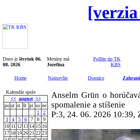
[verzia
Dnes je
štvrtok 06.
Meniny má
Pošlite tip TK
08. 2026
Jozefína
KBS
Home
Najnovšie
Domáce
Zahrani
Kalendár správ
Anselm Grün o horúčavá
<<
august
>>
spomalenie a stíšenie
po
ut
st
št
pi
so
ne
1
2
P:3, 24. 06. 2026 10:39
3
4
5
6
7
8
9
10
11
12
13
14
15
16
17
18
19
20
21
22
23
24
25
26
27
28
29
30