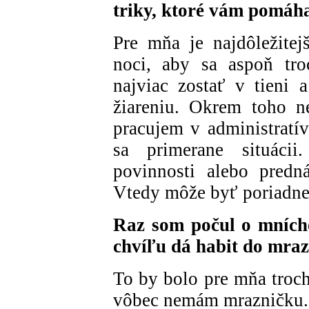
triky, ktoré vám pomáha
Pre mňa je najdôležitej
noci, aby sa aspoň tro
najviac zostať v tieni
žiareniu. Okrem toho n
pracujem v administratí
sa primerane situác
povinnosti alebo predn
Vtedy môže byť poriadne 
Raz som počul o mnícho
chvíľu dá habit do mraz
To by bolo pre mňa troc
vôbec nemám mrazničku.