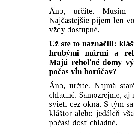
Áno, určite. Musím s
Najčastejšie pijem len v
vždy dostupné.
Už ste to naznačili: klá
hrubými múrmi a rela
Majú rehoľné domy v
počas vĺn horúčav?
Áno, určite. Najmä star
chladné. Samozrejme, aj 
svieti cez okná. S tým s
kláštor alebo jedáleň vš
počasí dosť chladné.