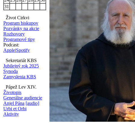
31
Život Cirkvi
Program biskupov
Pozvánky na akcie
Rozhovory
Programové tipy
Podcast:
Apple
|
Spotify
Sekretariát KBS
Jubilejný rok 2025
Synoda
Zamyslenia KBS
Pápež Lev XIV.
Životopis
Generálne audiencie
Anjel Pána
[audio]
Urbi et Orbi
Aktivity