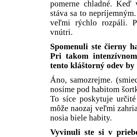
pomerne chladné. Keď v
stáva sa to nepríjemným.
veľmi rýchlo rozpáli. 
vnútri.
Spomenuli ste čierny ha
Pri takom intenzívnom
tento kláštorný odev b
Áno, samozrejme. (smiec
nosíme pod habitom šortk
To síce poskytuje určité
môže naozaj veľmi zahria
nosia biele habity.
Vyvinuli ste si v prie