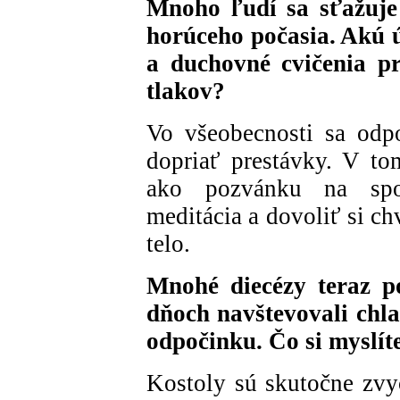
Mnoho ľudí sa sťažuje
horúceho počasia. Akú 
a duchovné cvičenia pr
tlakov?
Vo všeobecnosti sa odp
dopriať prestávky. V t
ako pozvánku na spo
meditácia a dovoliť si ch
telo.
Mnohé diecézy teraz p
dňoch navštevovali chla
odpočinku. Čo si myslíte 
Kostoly sú skutočne zvyč