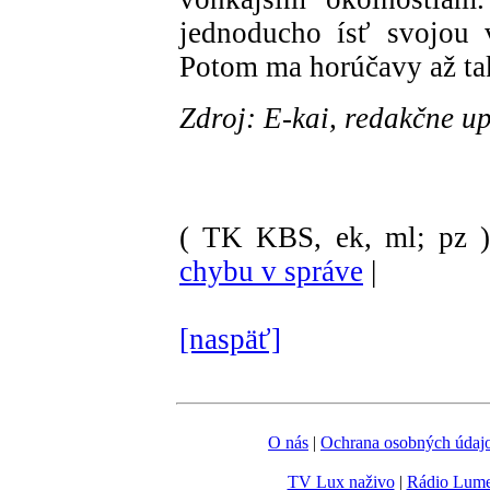
jednoducho ísť svojou 
Potom ma horúčavy až tak
Zdroj: E-kai, redakčne u
( TK KBS, ek, ml; pz 
chybu v správe
|
[naspäť]
O nás
|
Ochrana osobných údaj
TV Lux naživo
|
Rádio Lum