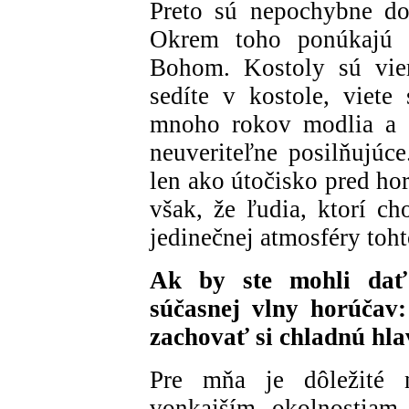
Preto sú nepochybne d
Okrem toho ponúkajú p
Bohom. Kostoly sú vier
sedíte v kostole, viete
mnoho rokov modlia a 
neuveriteľne posilňujúc
len ako útočisko pred ho
však, že ľudia, ktorí ch
jedinečnej atmosféry toht
Ak by ste mohli da
súčasnej vlny horúčav
zachovať si chladnú hla
Pre mňa je dôležité n
vonkajším okolnostiam