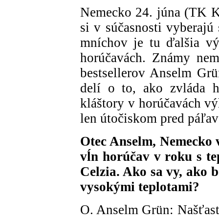
Nemecko 24. júna (TK K
si v súčasnosti vyberaj
mníchov je tu ďalšia vý
horúčavách. Známy neme
bestsellerov Anselm Grü
delí o to, ako zvláda h
kláštory v horúčavách vý
len útočiskom pred páľav
Otec Anselm, Nemecko v
vĺn horúčav v roku s t
Celzia. Ako sa vy, ako 
vysokými teplotami?
O. Anselm Grün: Našťasti