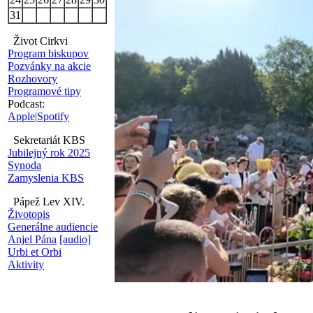
31
Život Cirkvi
Program biskupov
Pozvánky na akcie
Rozhovory
Programové tipy
Podcast:
Apple
|
Spotify
Sekretariát KBS
Jubilejný rok 2025
Synoda
Zamyslenia KBS
Pápež Lev XIV.
Životopis
Generálne audiencie
Anjel Pána
[audio]
Urbi et Orbi
Aktivity