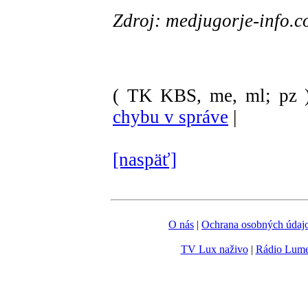
Zdroj: medjugorje-info.
( TK KBS, me, ml; pz 
chybu v správe
|
[naspäť]
O nás
|
Ochrana osobných údaj
TV Lux naživo
|
Rádio Lum