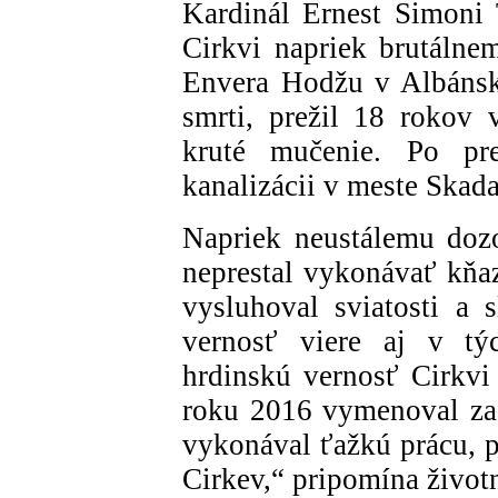
Kardinál Ernest Simoni T
Cirkvi napriek brutálne
Envera Hodžu v Albánsk
smrti, prežil 18 rokov 
kruté mučenie. Po pr
kanalizácii v meste Skada
Napriek neustálemu dozo
neprestal vykonávať kňazs
vysluhoval sviatosti a 
vernosť viere aj v tý
hrdinskú vernosť Cirkvi 
roku 2016 vymenoval za k
vykonával ťažkú prácu, p
Cirkev,“ pripomína životn