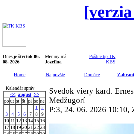
[verzia
Dnes je
štvrtok 06.
Meniny má
Pošlite tip TK
08. 2026
Jozefína
KBS
Home
Najnovšie
Domáce
Zahrani
Kalendár správ
Svedok viery kard. Ernes
<<
august
>>
Medžugorí
po
ut
st
št
pi
so
ne
1
2
P:3, 24. 06. 2026 10:10
3
4
5
6
7
8
9
10
11
12
13
14
15
16
17
18
19
20
21
22
23
24
25
26
27
28
29
30