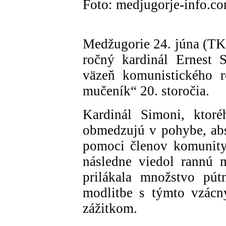
Foto: medjugorje-info.c
Medžugorie 24. júna (TK
ročný kardinál Ernest 
väzeň komunistického r
mučeník“ 20. storočia.
Kardinál Simoni, ktor
obmedzujú v pohybe, abs
pomoci členov komunity
následne viedol rannú 
prilákala množstvo pút
modlitbe s týmto vzá
zážitkom.