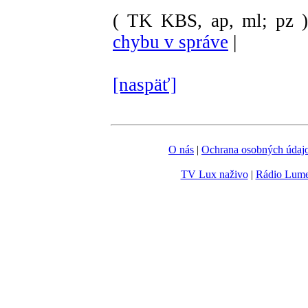
( TK KBS, ap, ml; pz 
chybu v správe
|
[naspäť]
O nás
|
Ochrana osobných údaj
TV Lux naživo
|
Rádio Lum