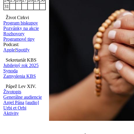
31
Život Cirkvi
Program biskupov
Pozvánky na akcie
Rozhovory
Programové tipy
Podcast:
Apple
|
Spotify
Sekretariát KBS
Jubilejný rok 2025
Synoda
Zamyslenia KBS
Pápež Lev XIV.
Životopis
Generálne audiencie
Anjel Pána
[audio]
Urbi et Orbi
Aktivity