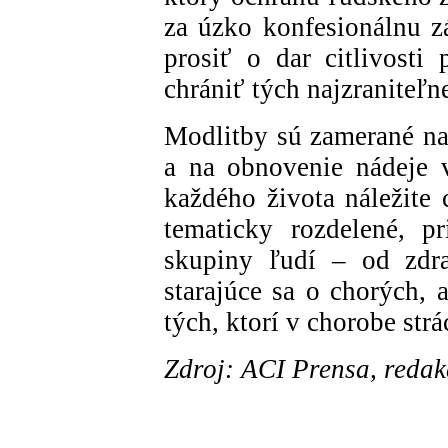
za úzko konfesionálnu zá
prosiť o dar citlivosti
chrániť tých najzraniteľne
Modlitby sú zamerané na
a na obnovenie nádeje v
každého života náležite 
tematicky rozdelené, p
skupiny ľudí – od zdra
starajúce sa o chorých, 
tých, ktorí v chorobe str
Zdroj: ACI Prensa, reda