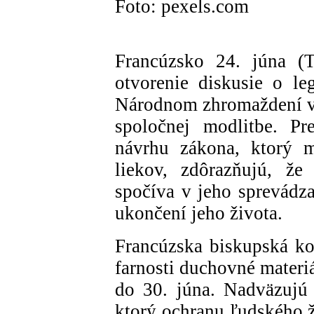
Foto: pexels.com
Francúzsko 24. júna 
otvorenie diskusie o le
Národnom zhromaždení vy
spoločnej modlitbe. Pr
návrhu zákona, ktorý 
liekov, zdôrazňujú, že
spočíva v jeho sprevádza
ukončení jeho života.
Francúzska biskupská kon
farnosti duchovné materi
do 30. júna. Nadväzujú
ktorý ochranu ľudského ži