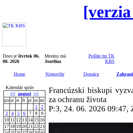
[verzia
Dnes je
štvrtok 06.
Meniny má
Pošlite tip TK
08. 2026
Jozefína
KBS
Home
Najnovšie
Domáce
Zahrani
Kalendár správ
Francúzski biskupi vyzv
<<
august
>>
za ochranu života
po
ut
st
št
pi
so
ne
1
2
P:3, 24. 06. 2026 09:47
3
4
5
6
7
8
9
10
11
12
13
14
15
16
17
18
19
20
21
22
23
24
25
26
27
28
29
30