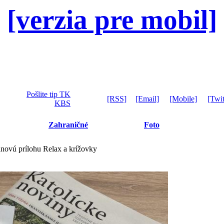
[verzia pre mobil]
Pošlite tip TK
[RSS]
[Email]
[Mobile]
[Twit
KBS
Zahraničné
Foto
anovú prílohu Relax a krížovky