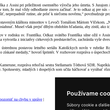
ška z Assisi pri príležitosti osemstého výročia jeho úmrtia. S Juraj
v tom, že mal vždy odhodlanie znovu začínať. Je to odkaz aj pre nás 
šiť, neprepadnúť rutine, ale prísť k niečomu novému,“ povzbudzuje pro
edstaveným kláštora minoritov v Levoči Tomášom Máriom Vlčekom. „Na
dosiahnuť. Musel však prejsť dlhým obdobím hľadania, aby zistil, ako i
ov v rodisku sv. Františka. Odkaz svätého Františka silne ožil v Assi
a vytvorila z iniciatívy cirkevných predstaviteľov, zachránila vyše dve
 je ústrednou postavou letného seriálu Katolíckych novín v rubrik
o získané medaily,“ hovorí šprintér. V rozhovore rozpráva o úspechoch,
 Kamerune, rozpráva rehoľná sestra Stellamaris Tóthová SDR. Naprík
 Spolusestry, mladých i dospelých som učila háčkovať a vyrábať rôz
Používame coo
ozorniť na chybu v správe
|
Súbory cookie a ďalšie