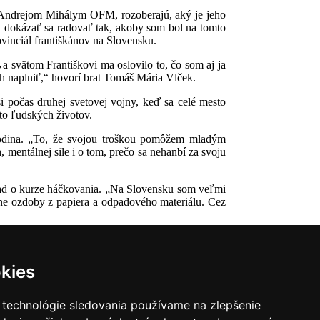
om Andrejom Mihálym OFM, rozoberajú, aký je jeho
– dokázať sa radovať tak, akoby som bol na tomto
vinciál františkánov na Slovensku.
 svätom Františkovi ma oslovilo to, čo som aj ja
ch naplniť,“ hovorí brat Tomáš Mária Vlček.
si počas druhej svetovej vojny, keď sa celé mesto
sto ľudských životov.
e Rodina. „To, že svojou troškou pomôžem mladým
 mentálnej sile i o tom, prečo sa nehanbí za svoju
lad o kurze háčkovania. „Na Slovensku som veľmi
ne ozdoby z papiera a odpadového materiálu. Cez
kies
 technológie sledovania používame na zlepšenie