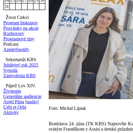
31
Život Cirkvi
Program biskupov
Pozvánky na akcie
Rozhovory
Programové tipy
Podcast:
Apple
|
Spotify
Sekretariát KBS
Jubilejný rok 2025
Synoda
Zamyslenia KBS
Pápež Lev XIV.
Životopis
Generálne audiencie
Anjel Pána
[audio]
Urbi et Orbi
Foto: Michal Lipiak
Aktivity
Bratislava 24. júna (TK KBS) Najnovšie Kat
svätým Františkom z Assisi a detskú prázdni