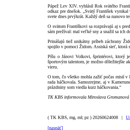
Pápež Lev XIV. vyhlásil Rok svätého Franti
odkaz pre dnešok. „Svätý František vynikal 
svete dnes prvýkrát. Každý deň sa nanovo te
O svätom Františkovi sa rozprávajú aj s pr
sám prežíval: mal veľké sny a snažil sa ich 
Prinášajú tiež unikátny príbeh záchrany Žid
spojilo v pomoci Židom. Assiská sieť, ktorá s
Píšu o Jánovi Volkovi, šprintérovi, ktorý
športovým talentom, je možno dôležitejšie ak
vieru.
O tom, čo všetko mohla zažiť počas misií v
rada háčkovala. Samozrejme, aj v Kamerune.
prázdniny som viedla kurz háčkovania.“
TK KBS informovala Miroslava Gromanová
( TK KBS, mg, ml; pz )
20260624008 |
Up
[naspäť]