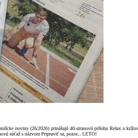
olícke noviny (26/2026) prinášajú 40-stranovú prílohu Relax a krížov
novú súťaž s názvom Pripraviť sa, pozor... LETO!