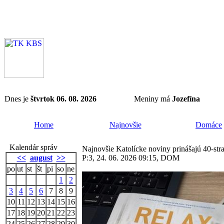
Dnes je
štvrtok 06. 08. 2026
Meniny má
Jozefína
Home
Najnovšie
Domáce
Kalendár správ
Najnovšie Katolícke noviny prinášajú 40-str
<<
august
>>
P:3, 24. 06. 2026 09:15, DOM
po
ut
st
št
pi
so
ne
1
2
3
4
5
6
7
8
9
10
11
12
13
14
15
16
17
18
19
20
21
22
23
24
25
26
27
28
29
30