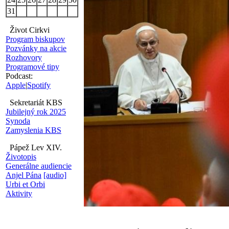
31
Život Cirkvi
Program biskupov
Pozvánky na akcie
Rozhovory
Programové tipy
Podcast:
Apple
|
Spotify
Sekretariát KBS
Jubilejný rok 2025
Synoda
Zamyslenia KBS
Pápež Lev XIV.
Životopis
Generálne audiencie
Anjel Pána
[audio]
Urbi et Orbi
Aktivity