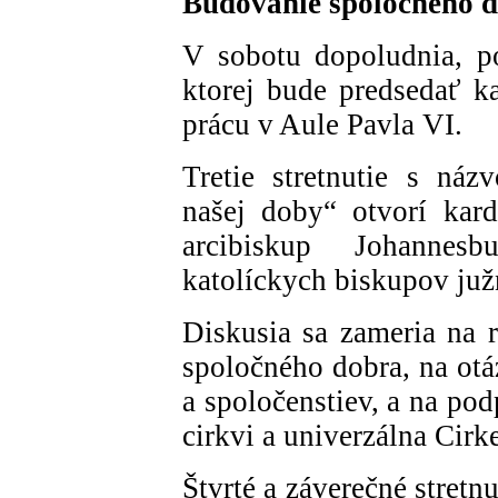
Budovanie spoločného 
V sobotu dopoludnia, po
ktorej bude predsedať ka
prácu v Aule Pavla VI.
Tretie stretnutie s ná
našej doby“ otvorí kard
arcibiskup Johannes
katolíckych biskupov juž
Diskusia sa zameria na r
spoločného dobra, na otá
a spoločenstiev, a na po
cirkvi a univerzálna Cirk
Štvrté a záverečné stretn