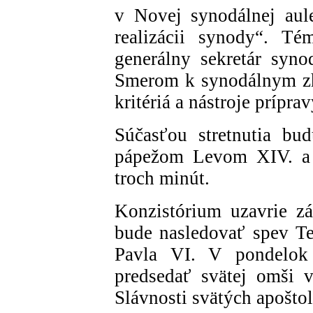
v Novej synodálnej aul
realizácii synody“. Té
generálny sekretár syn
Smerom k synodálnym zh
kritériá a nástroje príprav
Súčasťou stretnutia bu
pápežom Levom XIV. a v
troch minút.
Konzistórium uzavrie z
bude nasledovať spev T
Pavla VI. V pondelok
predsedať svätej omši v 
Slávnosti svätých apoštol