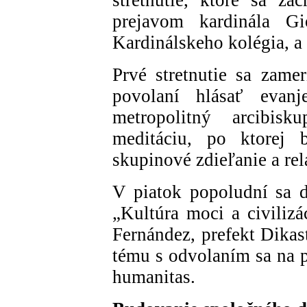
prejavom kardinála Gi
Kardinálskeho kolégia, 
Prvé stretnutie sa zam
povolaní hlásať evanj
metropolitný arcibisk
meditáciu, po ktorej b
skupinové zdieľanie a rel
V piatok popoludní sa d
„Kultúra moci a civilizá
Fernández, prefekt Dikast
tému s odvolaním sa na 
humanitas.