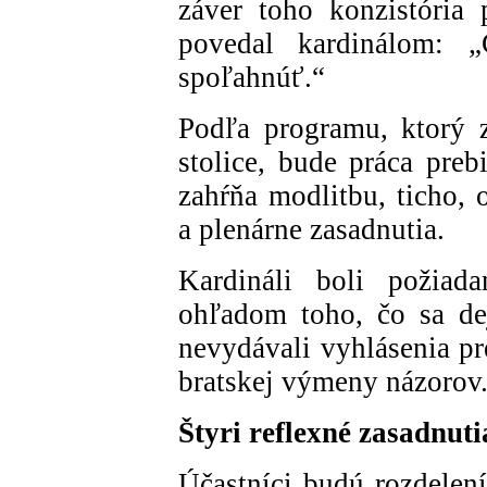
záver toho konzistória 
povedal kardinálom: 
spoľahnúť.“
Podľa programu, ktorý z
stolice, bude práca pre
zahŕňa modlitbu, ticho, 
a plenárne zasadnutia.
Kardináli boli požiada
ohľadom toho, čo sa dej
nevydávali vyhlásenia pr
bratskej výmeny názorov
Štyri reflexné zasadnuti
Účastníci budú rozdelen