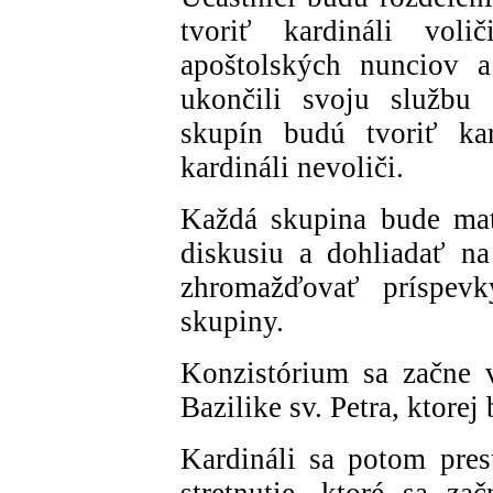
tvoriť kardináli voli
apoštolských nunciov a
ukončili svoju službu 
skupín budú tvoriť kar
kardináli nevoliči.
Každá skupina bude mať
diskusiu a dohliadať na
zhromažďovať príspevk
skupiny.
Konzistórium sa začne 
Bazilike sv. Petra, ktore
Kardináli sa potom pre
stretnutie, ktoré sa za