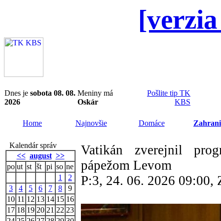
[verzia
Dnes je
sobota 08. 08.
Meniny má
Pošlite tip TK
2026
Oskár
KBS
Home
Najnovšie
Domáce
Zahrani
Kalendár správ
Vatikán zverejnil prog
<<
august
>>
pápežom Levom
po
ut
st
št
pi
so
ne
1
2
P:3, 24. 06. 2026 09:00
3
4
5
6
7
8
9
10
11
12
13
14
15
16
17
18
19
20
21
22
23
24
25
26
27
28
29
30