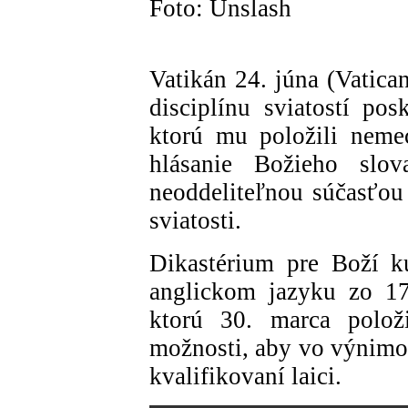
Foto: Unslash
Vatikán 24. júna (Vatica
disciplínu sviatostí po
ktorú mu položili nemec
hlásanie Božieho slova
neoddeliteľnou súčasťou 
sviatosti.
Dikastérium pre Boží kul
anglickom jazyku zo 17
ktorú 30. marca položi
možnosti, aby vo výnimo
kvalifikovaní laici.