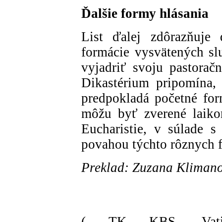
Ďalšie formy hlásania
List ďalej zdôrazňuje 
formácie vysvätených sl
vyjadriť svoju pastora
Dikastérium pripomína, 
predpokladá početné for
môžu byť zverené laik
Eucharistie, v súlade 
povahou týchto rôznych f
Preklad: Zuzana Kliman
( TK KBS, Vati