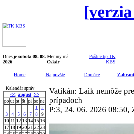
[verzia
Dnes je
sobota 08. 08.
Meniny má
Pošlite tip TK
2026
Oskár
KBS
Home
Najnovšie
Domáce
Zahrani
Kalendár správ
Vatikán: Laik nemôže pr
<<
august
>>
prípadoch
po
ut
st
št
pi
so
ne
1
2
P:3, 24. 06. 2026 08:50
3
4
5
6
7
8
9
10
11
12
13
14
15
16
17
18
19
20
21
22
23
24
25
26
27
28
29
30