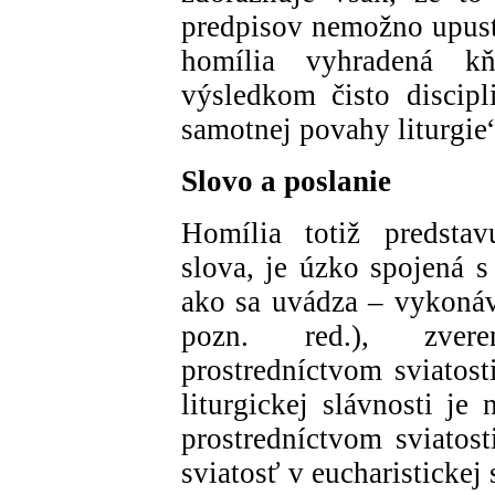
predpisov nemožno upust
homília vyhradená k
výsledkom čisto discipl
samotnej povahy liturgie
Slovo a poslanie
Homília totiž predstav
slova, je úzko spojená s
ako sa uvádza – vykoná
pozn. red.), zver
prostredníctvom sviatost
liturgickej slávnosti je
prostredníctvom sviatost
sviatosť v eucharistickej 