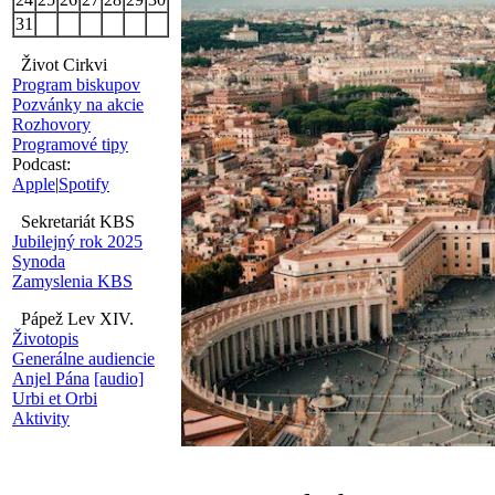
31
Život Cirkvi
Program biskupov
Pozvánky na akcie
Rozhovory
Programové tipy
Podcast:
Apple
|
Spotify
Sekretariát KBS
Jubilejný rok 2025
Synoda
Zamyslenia KBS
Pápež Lev XIV.
Životopis
Generálne audiencie
Anjel Pána
[audio]
Urbi et Orbi
Aktivity