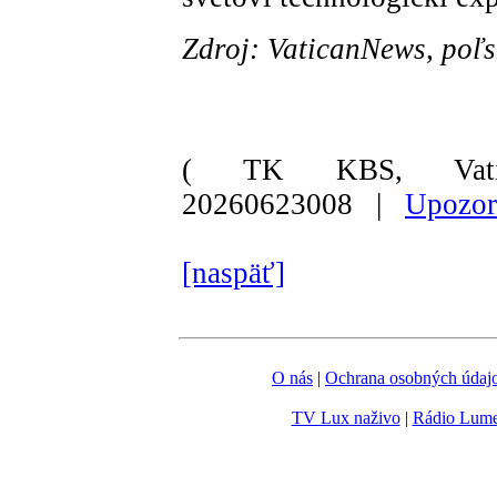
Zdroj: VaticanNews, poľs
( TK KBS, Vati
20260623008 |
Upozor
[naspäť]
O nás
|
Ochrana osobných údaj
TV Lux naživo
|
Rádio Lum