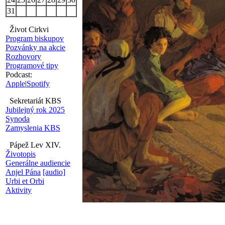
31
Život Cirkvi
Program biskupov
Pozvánky na akcie
Rozhovory
Programové tipy
Podcast:
Apple
|
Spotify
Sekretariát KBS
Jubilejný rok 2025
Synoda
Zamyslenia KBS
Pápež Lev XIV.
Životopis
Generálne audiencie
Anjel Pána
[audio]
Urbi et Orbi
Aktivity