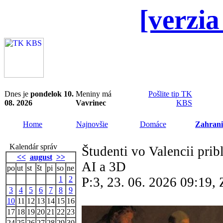
[verzia
Dnes je
pondelok 10.
Meniny má
Pošlite tip TK
08. 2026
Vavrinec
KBS
Home
Najnovšie
Domáce
Zahrani
Kalendár správ
Študenti vo Valencii prib
<<
august
>>
AI a 3D
po
ut
st
št
pi
so
ne
1
2
P:3, 23. 06. 2026 09:19
3
4
5
6
7
8
9
10
11
12
13
14
15
16
17
18
19
20
21
22
23
24
25
26
27
28
29
30