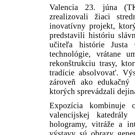
Valencia 23. júna (T
zrealizovali žiaci str
inovatívny projekt, ktor
predstavili históriu slá
učiteľa histórie Justa
technológie, vrátane u
rekonštrukciu trasy, kto
tradície absolvovať. Výs
zároveň ako edukačný n
ktorých sprevádzali dejin
Expozícia kombinuje o
valencijskej katedrá
hologramy, vitráže a i
výstavy sú obrazy gener