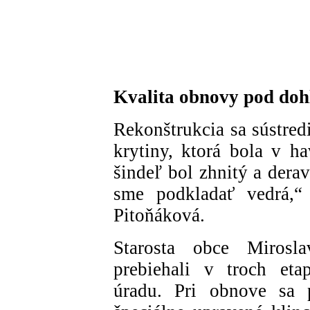
Kvalita obnovy pod do
Rekonštrukcia sa sústred
krytiny, ktorá bola v ha
šindeľ bol zhnitý a derav
sme podkladať vedrá,“ 
Pitoňáková.
Starosta obce Mirosl
prebiehali v troch et
úradu. Pri obnove sa p