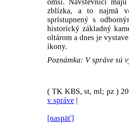
omší. Návštevníci majú
zblízka, a to najmä v
sprístupnený s odborný
historický základný kame
oltárom a dnes je vystaven
ikony.
Poznámka: V správe sú v
( TK KBS, st, ml; pz )
2
v správe
|
[naspäť]