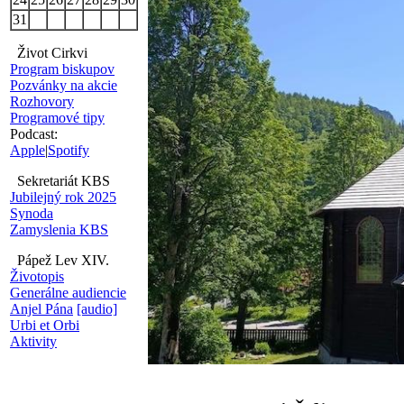
31
Život Cirkvi
Program biskupov
Pozvánky na akcie
Rozhovory
Programové tipy
Podcast:
Apple
|
Spotify
Sekretariát KBS
Jubilejný rok 2025
Synoda
Zamyslenia KBS
Pápež Lev XIV.
Životopis
Generálne audiencie
Anjel Pána
[audio]
Urbi et Orbi
Aktivity