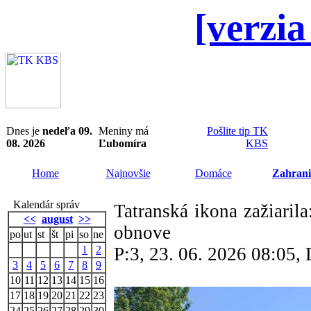
[verzia
Dnes je
nedeľa 09.
Meniny má
Pošlite tip TK
08. 2026
Ľubomíra
KBS
Home
Najnovšie
Domáce
Zahrani
Kalendár správ
Tatranská ikona zažiaril
<<
august
>>
obnove
po
ut
st
št
pi
so
ne
1
2
P:3, 23. 06. 2026 08:05
3
4
5
6
7
8
9
10
11
12
13
14
15
16
17
18
19
20
21
22
23
24
25
26
27
28
29
30