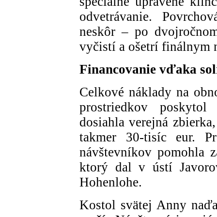
špeciálne upravené klinc
odvetrávanie. Povrcho
neskôr – po dvojročnom
vyčistí a ošetrí finálnym
Financovanie vďaka soli
Celkové náklady na obnov
prostriedkov poskytol
dosiahla verejná zbierka
takmer 30-tisíc eur. P
návštevníkov pomohla za
ktorý dal v ústí Javoro
Hohenlohe.
Kostol svätej Anny naďa