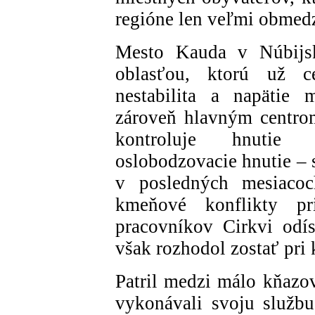
regióne len veľmi obmedz
Mesto Kauda v Núbijs
oblasťou, ktorú už ce
nestabilita a napätie 
zároveň hlavným centrom
kontroluje hnutie
oslobodzovacie hnutie – 
v posledných mesiacoc
kmeňové konflikty pri
pracovníkov Cirkvi odí
však rozhodol zostať pri 
Patril medzi málo kňazov
vykonávali svoju službu