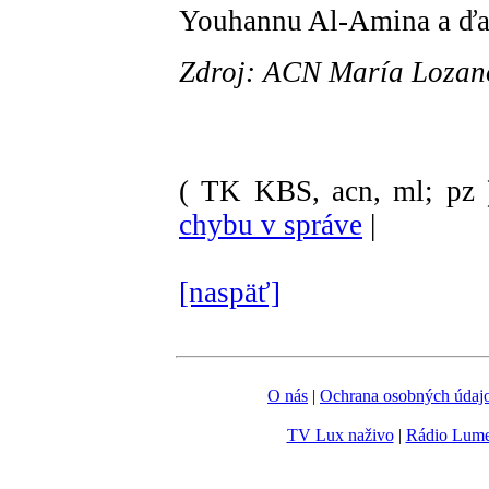
Youhannu Al-Amina a ďal
Zdroj: ACN María Lozan
( TK KBS, acn, ml; pz 
chybu v správe
|
[naspäť]
O nás
|
Ochrana osobných údaj
TV Lux naživo
|
Rádio Lum