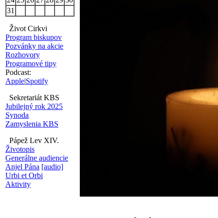
31
Život Cirkvi
Program biskupov
Pozvánky na akcie
Rozhovory
Programové tipy
Podcast:
Apple
|
Spotify
Sekretariát KBS
Jubilejný rok 2025
Synoda
Zamyslenia KBS
Pápež Lev XIV.
Životopis
Generálne audiencie
Anjel Pána
[audio]
Urbi et Orbi
Aktivity