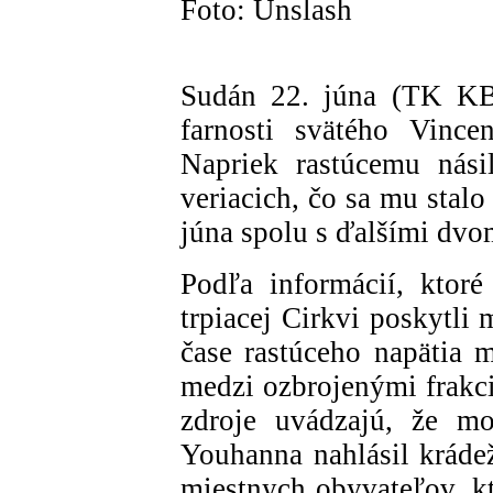
Foto: Unslash
Sudán 22. júna (TK KBS
farnosti svätého Vinc
Napriek rastúcemu nási
veriacich, čo sa mu stal
júna spolu s ďalšími dv
Podľa informácií, ktor
trpiacej Cirkvi poskytli 
čase rastúceho napätia
medzi ozbrojenými frakci
zdroje uvádzajú, že mo
Youhanna nahlásil krádež
miestnych obyvateľov, 