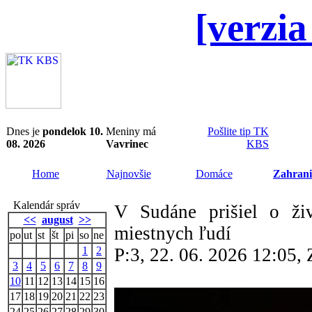
[verzia
Dnes je
pondelok 10.
Meniny má
Pošlite tip TK
08. 2026
Vavrinec
KBS
Home
Najnovšie
Domáce
Zahrani
Kalendár správ
V Sudáne prišiel o živ
<<
august
>>
miestnych ľudí
po
ut
st
št
pi
so
ne
1
2
P:3, 22. 06. 2026 12:05
3
4
5
6
7
8
9
10
11
12
13
14
15
16
17
18
19
20
21
22
23
24
25
26
27
28
29
30