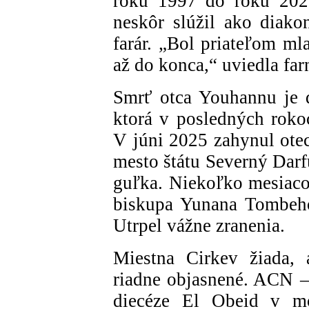
roku 1997 do roku 2021.
neskôr slúžil ako diak
farár. „Bol priateľom ml
až do konca,“ uviedla fa
Smrť otca Youhannu je 
ktorá v posledných roko
V júni 2025 zahynul ote
mesto štátu Severný Darf
guľka. Niekoľko mesiacov
biskupa Yunana Tombeho,
Utrpel vážne zranenia.
Miestna Cirkev žiada, 
riadne objasnené. ACN – 
diecéze El Obeid v mo