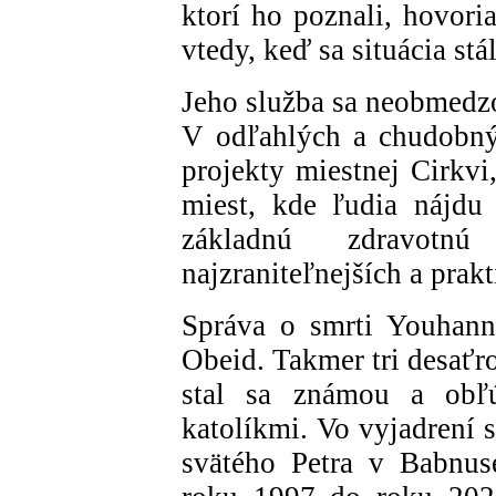
ktorí ho poznali, hovoria
vtedy, keď sa situácia stá
Jeho služba sa neobmedzo
V odľahlých a chudobný
projekty miestnej Cirkvi
miest, kde ľudia nájdu
základnú zdravotnú
najzraniteľnejších a prak
Správa o smrti Youhann
Obeid. Takmer tri desaťro
stal sa známou a obľ
katolíkmi. Vo vyjadrení s
svätého Petra v Babnus