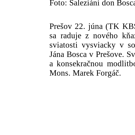
Foto: Saleziáni don Bosc
Prešov 22. júna (TK KBS
sa raduje z nového kňaz
sviatosti vysviacky v s
Jána Bosca v Prešove. S
a konsekračnou modlitb
Mons. Marek Forgáč.