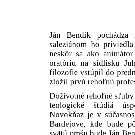
Ján Bendík pochádza 
saleziánom ho priviedla 
neskôr sa ako animátor
oratóriu na sídlisku Ju
filozofie vstúpil do pre
zložil prvú rehoľnú profe
Doživotné rehoľné sľuby 
teologické štúdiá ús
Novokňaz je v súčasnos
Bardejove, kde bude pô
svätú omšu bude Ján Bend