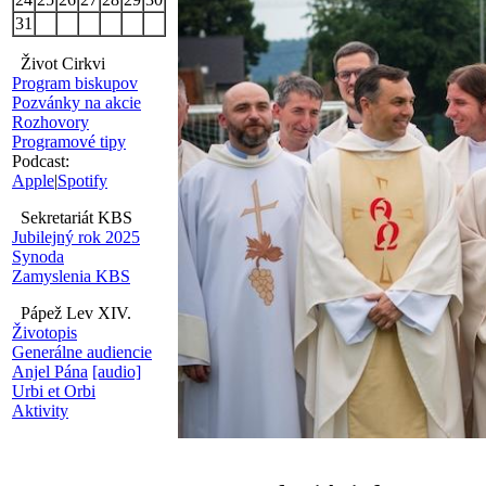
31
Život Cirkvi
Program biskupov
Pozvánky na akcie
Rozhovory
Programové tipy
Podcast:
Apple
|
Spotify
Sekretariát KBS
Jubilejný rok 2025
Synoda
Zamyslenia KBS
Pápež Lev XIV.
Životopis
Generálne audiencie
Anjel Pána
[audio]
Urbi et Orbi
Aktivity