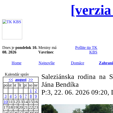
[verzia
Dnes je
pondelok 10.
Meniny má
Pošlite tip TK
08. 2026
Vavrinec
KBS
Home
Najnovšie
Domáce
Zahrani
Kalendár správ
Saleziánska rodina na 
<<
august
>>
Jána Bendíka
po
ut
st
št
pi
so
ne
1
2
P:3, 22. 06. 2026 09:20
3
4
5
6
7
8
9
10
11
12
13
14
15
16
17
18
19
20
21
22
23
24
25
26
27
28
29
30