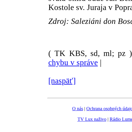
Kostole sv. Juraja v Popr
Zdroj: Saleziáni don Bos
( TK KBS, sd, ml; pz )
chybu v správe
|
[naspäť]
O nás
|
Ochrana osobných údaj
TV Lux naživo
|
Rádio Lum