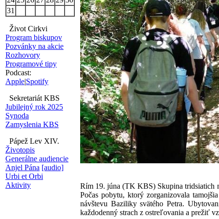
31
Život Cirkvi
Program biskupov
Pozvánky na akcie
Rozhovory
Programové tipy
Podcast:
Apple
|
Spotify
Sekretariát KBS
Jubilejný rok 2025
Synoda
Zamyslenia KBS
Pápež Lev XIV.
Životopis
Generálne audiencie
Anjel Pána
[audio]
Urbi et Orbi
Aktivity
Rím 19. júna (TK KBS) Skupina tridsiatich ml
Počas pobytu, ktorý zorganizovala tamojšia
návštevu Baziliky svätého Petra. Ubytova
každodenný strach z ostreľovania a prežiť vz