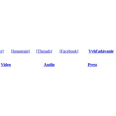
er]
[Instagram]
[Threads]
[Facebook]
Vyhľadávanie
Video
Audio
Press