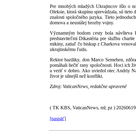
Pre mnohých mladých Ukrajincov išlo o nov
Oleksie, ktorá skupinu sprevádzala, sú tiet
znalosti spoločného jazyka. Tieto jednoduc
domova a neustálej hrozby vojny.
Významným bodom cesty bola návšteva Baz
predstaviteľmi Dikastéria pre službu charit
mikiny, zatiaľ čo biskup z Charkova venova
ukrajinskému ľudu.
Rektor baziliky, don Marco Semehen, zdôraz
pomáhali liečiť rany spoločnosti. Hoci ich ž
a veriť v dobro. Ako uviedol otec Andriy Na
život je silnejší než konflikt.
Zdroj: VaticanNews, redakčne upravené
( TK KBS, VaticanNews, ml; pz )
2026061
[naspäť]