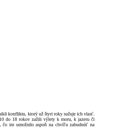
i konfliktu, ktorý už štyri roky sužuje ich vlasť.
10 do 18 rokov zažili výlety k moru, k jazeru či
no, čo im umožnilo aspoň na chvíľu zabudnúť na