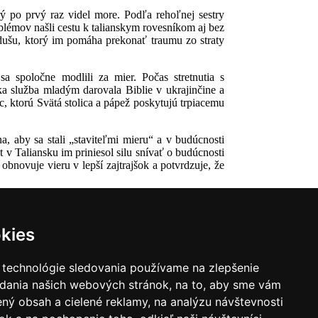
ý po prvý raz videl more. Podľa rehoľnej sestry
blémov našli cestu k talianskym rovesníkom aj bez
 dušu, ktorý im pomáha prekonať traumu zo straty
 spoločne modlili za mier. Počas stretnutia s
cka služba mladým darovala Biblie v ukrajinčine a
 ktorú Svätá stolica a pápež poskytujú trpiacemu
, aby sa stali „staviteľmi mieru“ a v budúcnosti
t v Taliansku im priniesol silu snívať o budúcnosti
bnovuje vieru v lepší zajtrajšok a potvrdzuje, že
kies
 technológie sledovania používame na zlepšenie
adania našich webových stránok, na to, aby sme vám
ný obsah a cielené reklamy, na analýzu návštevnosti