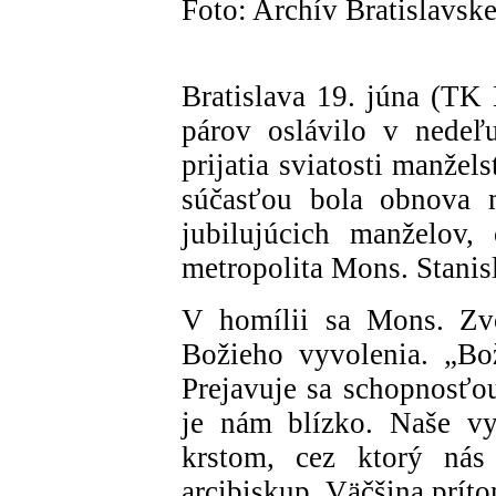
Foto: Archív Bratislavske
Bratislava 19. júna (T
párov oslávilo v nedeľ
prijatia sviatosti manžel
súčasťou bola obnova 
jubilujúcich manželov, 
metropolita Mons. Stanis
V homílii sa Mons. Zv
Božieho vyvolenia. „Bož
Prejavuje sa schopnosťou
je nám blízko. Naše vy
krstom, cez ktorý nás 
arcibiskup. Väčšina príto