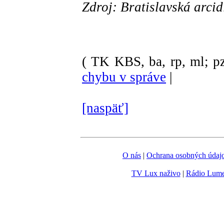
Zdroj: Bratislavská arci
( TK KBS, ba, rp, ml; pz
chybu v správe
|
[naspäť]
O nás
|
Ochrana osobných údaj
TV Lux naživo
|
Rádio Lum