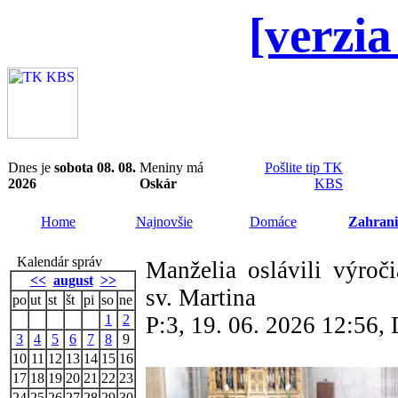
[verzia
Dnes je
sobota 08. 08.
Meniny má
Pošlite tip TK
2026
Oskár
KBS
Home
Najnovšie
Domáce
Zahrani
Kalendár správ
Manželia oslávili výroči
<<
august
>>
sv. Martina
po
ut
st
št
pi
so
ne
1
2
P:3, 19. 06. 2026 12:56
3
4
5
6
7
8
9
10
11
12
13
14
15
16
17
18
19
20
21
22
23
24
25
26
27
28
29
30