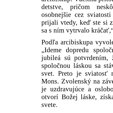
detstve, pričom nesk
osobnejšie cez sviatost
prijali vtedy, keď ste si 
sa s ním vytrvalo kráčať,
Podľa arcibiskupa vyvol
„Ideme dopredu spoločn
jubileá sú potvrdením, 
spoločnou láskou sa stá
svet. Preto je sviatosť 
Mons. Zvolenský na záve
je uzdravujúce a oslobo
otvorí Božej láske, zís
svete.