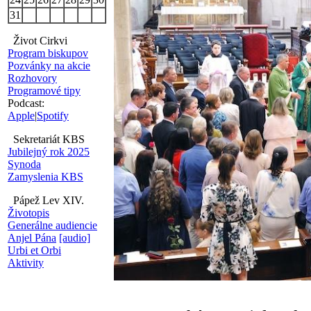
31
Život Cirkvi
Program biskupov
Pozvánky na akcie
Rozhovory
Programové tipy
Podcast:
Apple
|
Spotify
Sekretariát KBS
Jubilejný rok 2025
Synoda
Zamyslenia KBS
Pápež Lev XIV.
Životopis
Generálne audiencie
Anjel Pána
[audio]
Urbi et Orbi
Aktivity