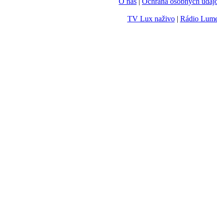
O nás
|
Ochrana osobných údaj
TV Lux naživo
|
Rádio Lum