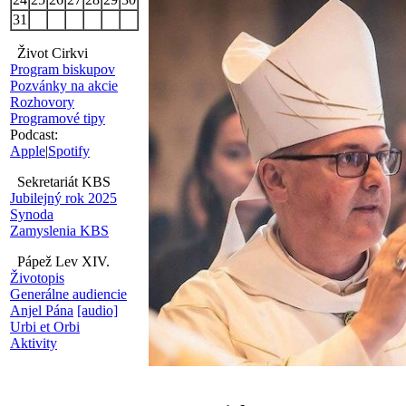
31
Život Cirkvi
Program biskupov
Pozvánky na akcie
Rozhovory
Programové tipy
Podcast:
Apple
|
Spotify
Sekretariát KBS
Jubilejný rok 2025
Synoda
Zamyslenia KBS
Pápež Lev XIV.
Životopis
Generálne audiencie
Anjel Pána
[audio]
Urbi et Orbi
Aktivity