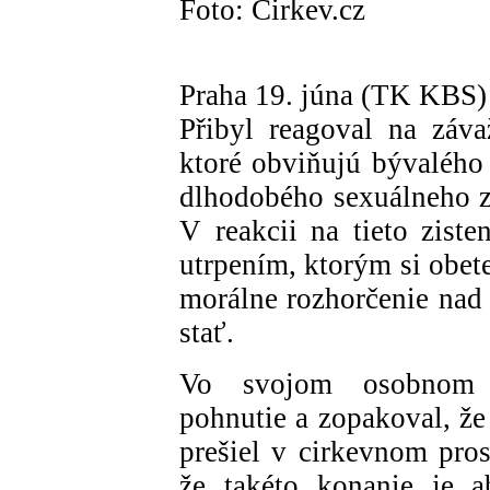
Foto: Cirkev.cz
Praha 19. júna (TK KBS) 
Přibyl reagoval na záva
ktoré obviňujú bývalého 
dlhodobého sexuálneho zn
V reakcii na tieto ziste
utrpením, ktorým si obete
morálne rozhorčenie nad 
stať.
Vo svojom osobnom v
pohnutie a zopakoval, že
prešiel v cirkevnom pros
že takéto konanie je a