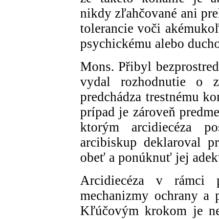
nikdy zľahčované ani pre
tolerancie voči akémukoľ
psychickému alebo duch
Mons. Přibyl bezprostre
vydal rozhodnutie o za
predchádza trestnému ko
prípad je zároveň predme
ktorým arcidiecéza po
arcibiskup deklaroval 
obeť a ponúknuť jej ade
Arcidiecéza v rámci p
mechanizmy ochrany a p
Kľúčovým krokom je n