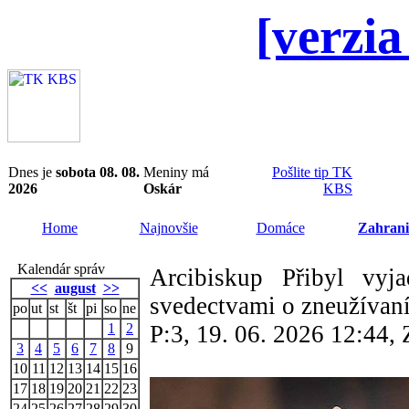
[verzia
Dnes je
sobota 08. 08.
Meniny má
Pošlite tip TK
2026
Oskár
KBS
Home
Najnovšie
Domáce
Zahrani
Kalendár správ
Arcibiskup Přibyl vyja
<<
august
>>
svedectvami o zneužívan
po
ut
st
št
pi
so
ne
1
2
P:3, 19. 06. 2026 12:44
3
4
5
6
7
8
9
10
11
12
13
14
15
16
17
18
19
20
21
22
23
24
25
26
27
28
29
30