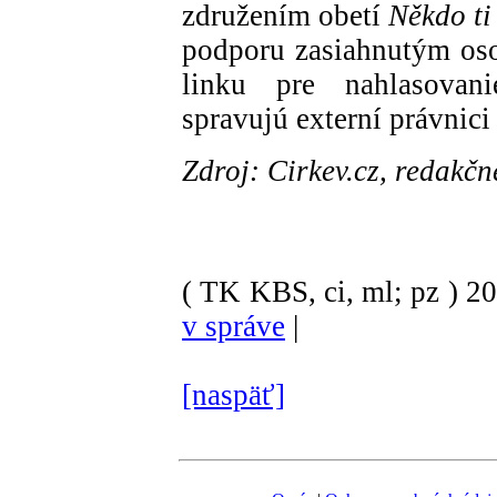
združením obetí
Někdo ti
podporu zasiahnutým os
linku pre nahlasovani
spravujú externí právnici
Zdroj: Cirkev.cz, redakč
( TK KBS, ci, ml; pz )
2
v správe
|
[naspäť]