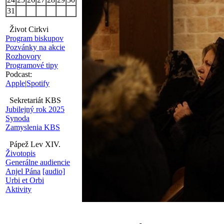
31
Život Cirkvi
Program biskupov
Pozvánky na akcie
Rozhovory
Programové tipy
Podcast:
Apple
|
Spotify
Sekretariát KBS
Jubilejný rok 2025
Synoda
Zamyslenia KBS
Pápež Lev XIV.
Životopis
Generálne audiencie
Anjel Pána
[audio]
Urbi et Orbi
Aktivity