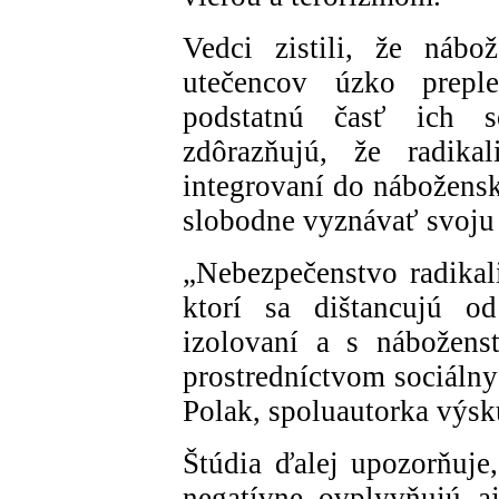
Vedci zistili, že nábo
utečencov úzko preple
podstatnú časť ich so
zdôrazňujú, že radika
integrovaní do nábožens
slobodne vyznávať svoju 
„Nebezpečenstvo radikali
ktorí sa dištancujú od
izolovaní a s nábožens
prostredníctvom sociálny
Polak, spoluautorka výs
Štúdia ďalej upozorňuje
negatívne ovplyvňujú aj