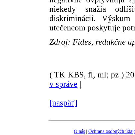
niekedy snažia odlí
diskriminácii. Výskum 
utečencom poskytuje potr
Zdroj: Fides, redakčne u
( TK KBS, fi, ml; pz )
2
v správe
|
[naspäť]
O nás
|
Ochrana osobných údaj