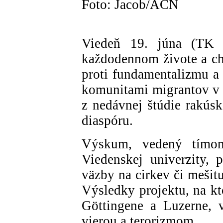
Foto: Jacob/ACN
Viedeň 19. júna (TK 
každodennom živote a ch
proti fundamentalizmu a 
komunitami migrantov v h
z nedávnej štúdie rakúsk
diaspóru.
Výskum, vedený tímom 
Viedenskej univerzity, p
väzby na cirkev či mešit
Výsledky projektu, na kt
Göttingene a Luzerne, 
vierou a terorizmom.