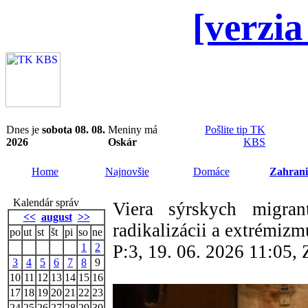
[verzia
Dnes je
sobota 08. 08.
Meniny má
Pošlite tip TK
2026
Oskár
KBS
Home
Najnovšie
Domáce
Zahrani
Kalendár správ
Viera sýrskych migra
<<
august
>>
radikalizácii a extrémizm
po
ut
st
št
pi
so
ne
1
2
P:3, 19. 06. 2026 11:05
3
4
5
6
7
8
9
10
11
12
13
14
15
16
17
18
19
20
21
22
23
24
25
26
27
28
29
30