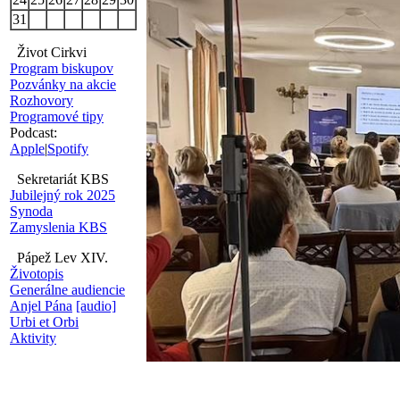
31
Život Cirkvi
Program biskupov
Pozvánky na akcie
Rozhovory
Programové tipy
Podcast:
Apple
|
Spotify
Sekretariát KBS
Jubilejný rok 2025
Synoda
Zamyslenia KBS
Pápež Lev XIV.
Životopis
Generálne audiencie
Anjel Pána
[audio]
Urbi et Orbi
Aktivity