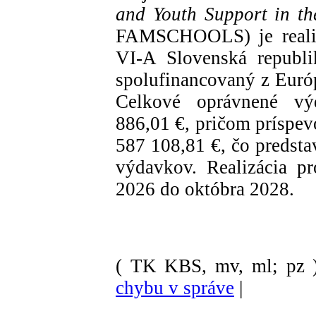
and Youth Support in t
FAMSCHOOLS) je realiz
VI-A Slovenská republ
spolufinancovaný z Euró
Celkové oprávnené vý
886,01 €, pričom príspe
587 108,81 €, čo predst
výdavkov. Realizácia p
2026 do októbra 2028.
( TK KBS, mv, ml; pz 
chybu v správe
|