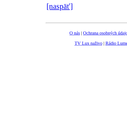
[naspäť]
O nás
|
Ochrana osobných údaj
TV Lux naživo
|
Rádio Lum