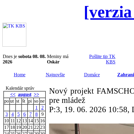
[verzia
Dnes je
sobota 08. 08.
Meniny má
Pošlite tip TK
2026
Oskár
KBS
Home
Najnovšie
Domáce
Zahrani
Kalendár správ
Nový projekt FAMSCHOOL
<<
august
>>
pre mládež
po
ut
st
št
pi
so
ne
1
2
P:3, 19. 06. 2026 10:58
3
4
5
6
7
8
9
10
11
12
13
14
15
16
17
18
19
20
21
22
23
24
25
26
27
28
29
30