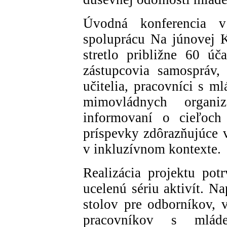
Úvodná konferencia v 
spoluprácu Na júnovej Ki
stretlo približne 60 úč
zástupcovia samospráv, š
učitelia, pracovníci s m
mimovládnych organiz
informovaní o cieľoch
príspevky zdôrazňujúce 
v inkluzívnom kontexte.
Realizácia projektu pot
ucelenú sériu aktivít. N
stolov pre odborníkov, v
pracovníkov s mlád