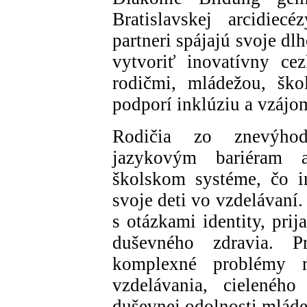
Bratislavskej arcidie
partneri spájajú svoje d
vytvoriť inovatívny ce
rodičmi, mládežou, ško
podporí inklúziu a vzájo
Rodičia zo znevýhod
jazykovým bariéram 
školskom systéme, čo i
svoje deti vo vzdelávaní.
s otázkami identity, pri
duševného zdravia. 
komplexné problémy r
vzdelávania, cielenéh
duševnej odolnosti mládež