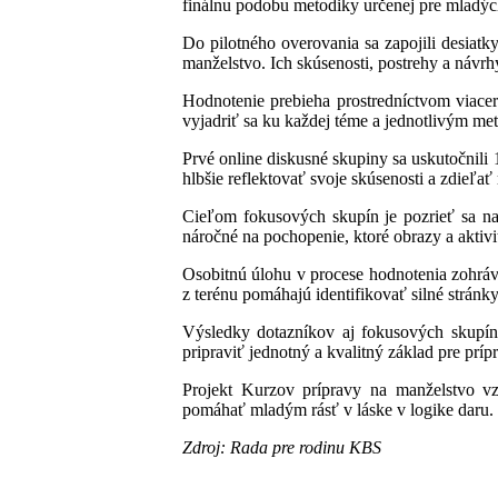
finálnu podobu metodiky určenej pre mladých
Do pilotného overovania sa zapojili desiatk
manželstvo. Ich skúsenosti, postrehy a návrh
Hodnotenie prebieha prostredníctvom viace
vyjadriť sa ku každej téme a jednotlivým m
Prvé online diskusné skupiny sa uskutočnili 
hlbšie reflektovať svoje skúsenosti a zdieľať
Cieľom fokusových skupín je pozrieť sa na
náročné na pochopenie, ktoré obrazy a aktivit
Osobitnú úlohu v procese hodnotenia zohráv
z terénu pomáhajú identifikovať silné stránky 
Výsledky dotazníkov aj fokusových skupín
pripraviť jednotný a kvalitný základ pre prí
Projekt Kurzov prípravy na manželstvo v
pomáhať mladým rásť v láske v logike daru.
Zdroj: Rada pre rodinu KBS