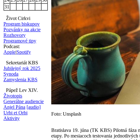
31
Život Cirkvi
Program biskupov
Pozvánky na akcie
Rozhovory
Programové tipy
Podcast:
Apple
|
Spotify
Sekretariát KBS
Jubilejný rok 2025
Synoda
Zamyslenia KBS
Pápež Lev XIV.
Životopis
Generálne audiencie
Anjel Pána
[audio]
Urbi et Orbi
Foto: Unsplash
Aktivity
Bratislava 19. júna (TK KBS) Pilotná fáza 
etapy. Po mesiacoch testovania jednotlivých