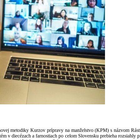
novej metodiky Kurzov prípravy na manželstvo (KPM) s názvom Rásť v 
 tém v diecézach a farnostiach po celom Slovensku prebieha rozsiahly p