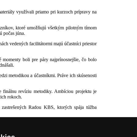
teriály využívali priamo pri kurzoch prípravy na
tazníkov, ktoré umožňujú všetkým pilotným tímom
ú počas júna.
nách vedených facilitátormi majú účastníci priestor
 momenty boli pre páry najprínosnejšie, čo bolo
dnášali.
dzi metodikou a účastníkmi. Práve ich skúsenosti
finálnu revíziu metodiky. Ambíciou projektu je
cich rokoch.
v zastrešených Radou KBS, ktorých spája túžba