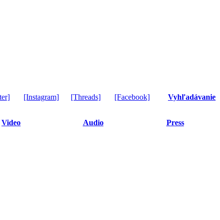
ter]
[Instagram]
[Threads]
[Facebook]
Vyhľadávanie
Video
Audio
Press