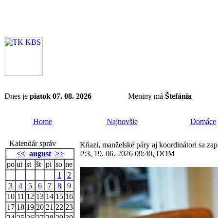
Dnes je
piatok 07. 08. 2026
Meniny má
Štefánia
Home
Najnovšie
Domáce
Kalendár správ
Kňazi, manželské páry aj koordinátori sa z
<<
august
>>
P:3, 19. 06. 2026 09:40, DOM
po
ut
st
št
pi
so
ne
1
2
3
4
5
6
7
8
9
10
11
12
13
14
15
16
17
18
19
20
21
22
23
24
25
26
27
28
29
30