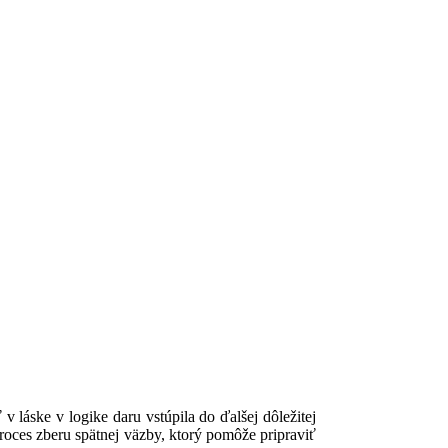
láske v logike daru vstúpila do ďalšej dôležitej
roces zberu spätnej väzby, ktorý pomôže pripraviť