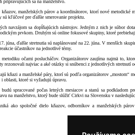
 pripravujúcich sa na manželstvo.
y kňazov, manželských párov a koordinátorov, ktorí nové metodické ma
y sú kľúčové pre ďalšie smerovanie projektu.
rých navzájom sa dopĺňajúcich nástrojov. Jedným z nich je súbor do
etodickým prvkom. Druhým sú online fokusové skupiny, ktoré prebiehaj
17. júna, ďalšie stretnutia sú naplánované na 22. júna. V menších skupi
 reakcie účastníkov na jednotlivé témy.
 metodiku očami poslucháčov. Organizátorov zaujíma najmä to, ktoré
y rezonovali najviac a aké otázky si snúbenci z jednotlivých stretnutí o
ajú kňazi a manželské páry, ktorí sú podľa organizátorov „mostom“ me
i oblasti, ktoré si vyžadujú úpravu.
 budú spracované počas letných mesiacov a stanú sa podkladom pre 
pravu na manželstvo, ktorý bude slúžiť Cirkvi na Slovensku v nasledujú
zniká ako spoločné dielo kňazov, odborníkov a manželských páro