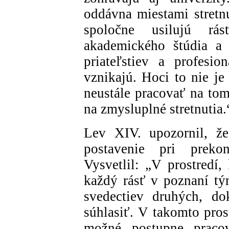
oddávna miestami stretnu
spoločne usilujú rá
akademického štúdia a 
priateľstiev a profesio
vznikajú. Hoci to nie je
neustále pracovať na tom,
na zmysluplné stretnutia.
Lev XIV. upozornil, že
postavenie pri preko
Vysvetlil: „V prostredí
každý rásť v poznaní tý
svedectiev druhých, do
súhlasiť. V takomto prost
možné postupne praco