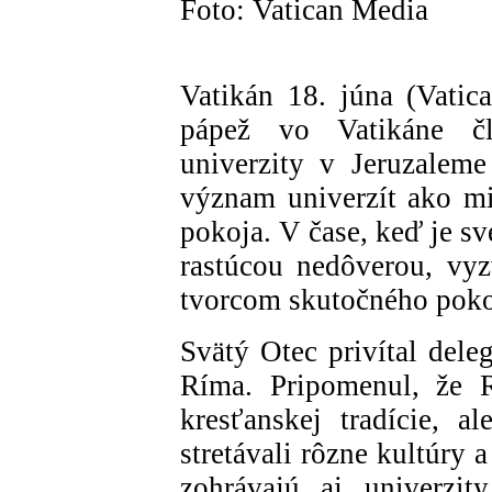
Foto: Vatican Media
Vatikán 18. júna (Vatic
pápež vo Vatikáne čl
univerzity v Jeruzalem
význam univerzít ako mie
pokoja. V čase, keď je sv
rastúcou nedôverou, vyz
tvorcom skutočného poko
Svätý Otec privítal dele
Ríma. Pripomenul, že R
kresťanskej tradície, a
stretávali rôzne kultúry
zohrávajú aj univerzit