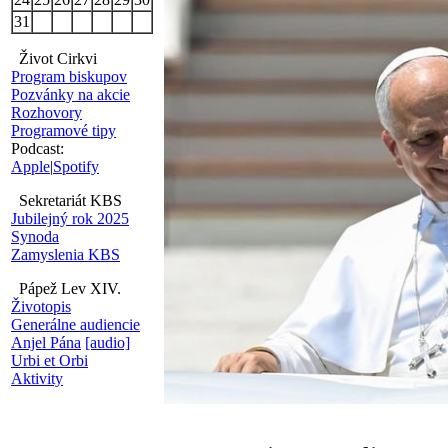
31
Život Cirkvi
Program biskupov
Pozvánky na akcie
Rozhovory
Programové tipy
Podcast:
Apple
|
Spotify
Sekretariát KBS
Jubilejný rok 2025
Synoda
Zamyslenia KBS
Pápež Lev XIV.
Životopis
Generálne audiencie
Anjel Pána
[audio]
Urbi et Orbi
Aktivity