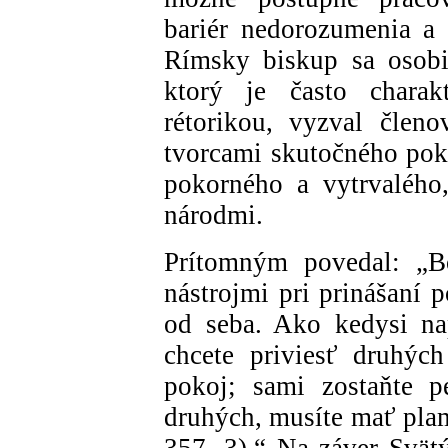
bariér nedorozumenia a 
Rímsky biskup sa osobi
ktorý je často charak
rétorikou, vyzval členo
tvorcami skutočného pok
pokorného a vytrvalého
národmi.
Prítomným povedal: „B
nástrojmi pri prinášaní 
od seba. Ako kedysi na
chcete priviesť druhýc
pokoj; sami zostaňte p
druhých, musíte mať plam
357, 3).“ Na záver Svätý