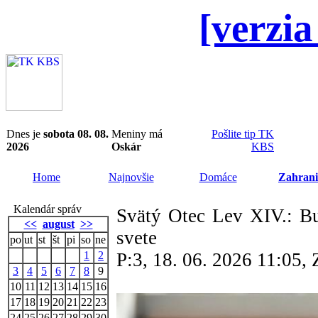
[verzia
Dnes je
sobota 08. 08.
Meniny má
Pošlite tip TK
2026
Oskár
KBS
Home
Najnovšie
Domáce
Zahrani
Kalendár správ
Svätý Otec Lev XIV.: B
<<
august
>>
svete
po
ut
st
št
pi
so
ne
1
2
P:3, 18. 06. 2026 11:05
3
4
5
6
7
8
9
10
11
12
13
14
15
16
17
18
19
20
21
22
23
24
25
26
27
28
29
30