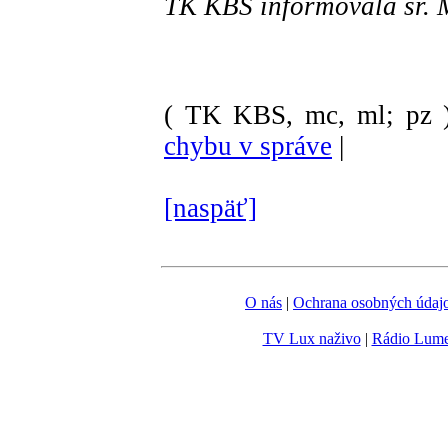
TK KBS informovala sr.
( TK KBS, mc, ml; pz 
chybu v správe
|
[naspäť]
O nás
|
Ochrana osobných údaj
TV Lux naživo
|
Rádio Lum