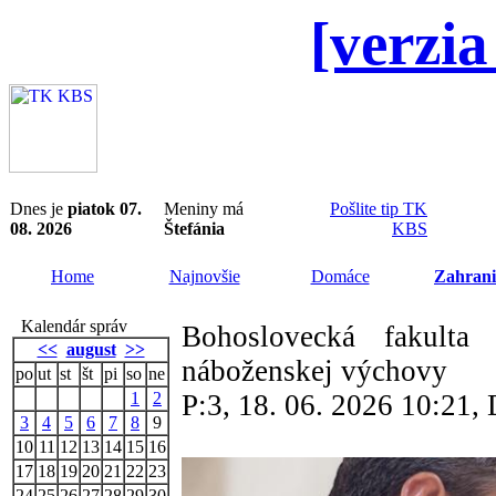
[verzia
Dnes je
piatok 07.
Meniny má
Pošlite tip TK
08. 2026
Štefánia
KBS
Home
Najnovšie
Domáce
Zahrani
Kalendár správ
Bohoslovecká fakulta
<<
august
>>
náboženskej výchovy
po
ut
st
št
pi
so
ne
1
2
P:3, 18. 06. 2026 10:21
3
4
5
6
7
8
9
10
11
12
13
14
15
16
17
18
19
20
21
22
23
24
25
26
27
28
29
30