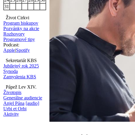
31
Život Cirkvi
Program biskupov
Pozvánky na akcie
Rozhovory
Programové tipy
Podcast:
Apple
|
Spotify
Sekretariát KBS
Jubilejný rok 2025
Synoda
Zamyslenia KBS
Pápež Lev XIV.
Životopis
Generálne audiencie
Anjel Pána
[audio]
Urbi et Orbi
Aktivity