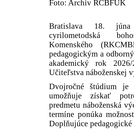
Foto: Archív RCBFUK
Bratislava 18. jún
cyrilometodská boho
Komenského (RKCMBF
pedagogickým a odborný
akademický rok 2026/2
Učiteľstva náboženskej 
Dvojročné štúdium je 
umožňuje získať pot
predmetu náboženská vý
termíne ponúka možnosť 
Doplňujúce pedagogické 