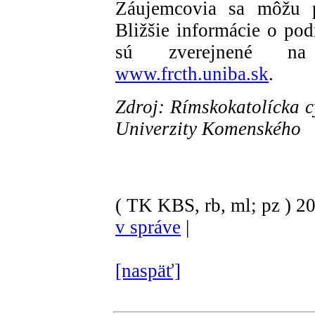
Záujemcovia sa môžu p
Bližšie informácie o pod
sú zverejnené na 
www.frcth.uniba.sk
.
Zdroj: Rímskokatolícka c
Univerzity Komenského
( TK KBS, rb, ml; pz )
2
v správe
|
[naspäť]