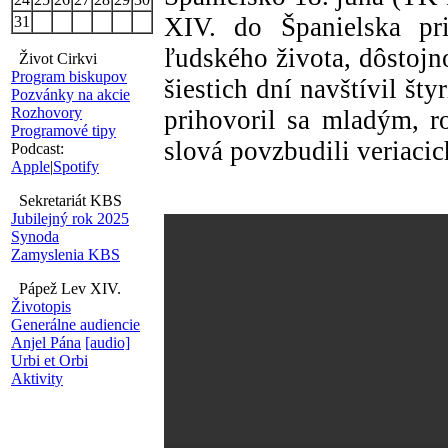
XIV. do Španielska pri
31
ľudského života, dôstojn
Život Cirkvi
Program biskupov
šiestich dní navštívil šty
Pozvánky na akcie
Rozhovory
prihovoril sa mladým, 
Programové tipy
slová povzbudili veriacic
Podcast:
Apple
|
Spotify
Sekretariát KBS
Jubilejný rok 2025
Synoda
Zamyslenia KBS
Pápež Lev XIV.
Životopis
Generálne audiencie
Anjel Pána
[audio]
Urbi et Orbi
Aktivity