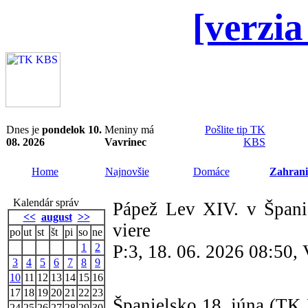
[verzia
Dnes je
pondelok 10.
Meniny má
Pošlite tip TK
08. 2026
Vavrinec
KBS
Home
Najnovšie
Domáce
Zahrani
Kalendár správ
Pápež Lev XIV. v Španie
<<
august
>>
viere
po
ut
st
št
pi
so
ne
1
2
P:3, 18. 06. 2026 08:50,
3
4
5
6
7
8
9
10
11
12
13
14
15
16
17
18
19
20
21
22
23
Španielsko 18. júna (TK
24
25
26
27
28
29
30