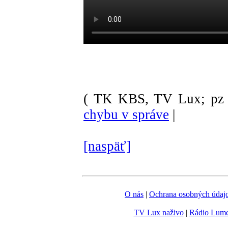
( TK KBS, TV Lux; pz 
chybu v správe
|
[naspäť]
O nás
|
Ochrana osobných údaj
TV Lux naživo
|
Rádio Lum