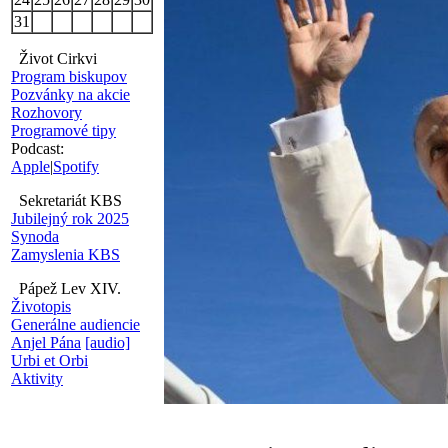
31
Život Cirkvi
Program biskupov
Pozvánky na akcie
Rozhovory
Programové tipy
Podcast:
Apple
|
Spotify
Sekretariát KBS
Jubilejný rok 2025
Synoda
Zamyslenia KBS
Pápež Lev XIV.
Životopis
Generálne audiencie
Anjel Pána
[audio]
Urbi et Orbi
Aktivity