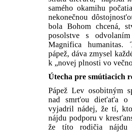
samého okamihu počatia
nekonečnou dôstojnosťo
bola Bohom chcená, st
posolstve s odvolaní
Magnifica humanitas. 
pápež, dáva zmysel každ
k „novej plnosti vo večno
Útecha pre smútiacich r
Pápež Lev osobitným sp
nad smrťou dieťaťa o s
vyjadril nádej, že tí, k
nájdu podporu v kresťan
že títo rodičia nájd