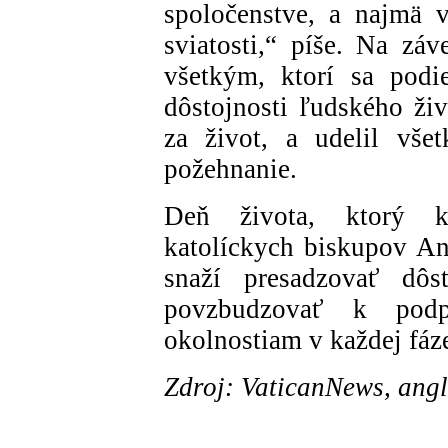
spoločenstve, a najmä v
sviatosti,“ píše. Na zá
všetkým, ktorí sa podi
dôstojnosti ľudského živ
za život, a udelil vše
požehnanie.
Deň života, ktorý ka
katolíckych biskupov Ang
snaží presadzovať dôs
povzbudzovať k podp
okolnostiam v každej fáze
Zdroj: VaticanNews, angl