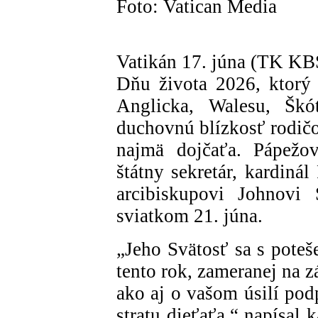
Foto: Vatican Media
Vatikán 17. júna (TK KBS
Dňu života 2026, ktorý 
Anglicka, Walesu, Škó
duchovnú blízkosť rodičo
najmä dojčaťa. Pápežov
štátny sekretár, kardinál
arcibiskupovi Johnovi 
sviatkom 21. júna.
„Jeho Svätosť sa s poteš
tento rok, zameranej na z
ako aj o vašom úsilí pod
stratu dieťaťa,“ napísal