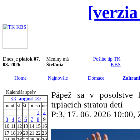
[verzia
Dnes je
piatok 07.
Meniny má
Pošlite tip TK
08. 2026
Štefánia
KBS
Home
Najnovšie
Domáce
Zahrani
Kalendár správ
Pápež sa v posolstve 
<<
august
>>
trpiacich stratou detí
po
ut
st
št
pi
so
ne
1
2
P:3, 17. 06. 2026 10:00
3
4
5
6
7
8
9
10
11
12
13
14
15
16
17
18
19
20
21
22
23
24
25
26
27
28
29
30