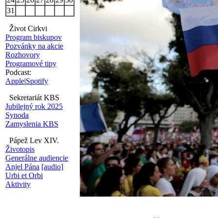
31
Život Cirkvi
Program biskupov
Pozvánky na akcie
Rozhovory
Programové tipy
Podcast:
Apple
|
Spotify
Sekretariát KBS
Jubilejný rok 2025
Synoda
Zamyslenia KBS
Pápež Lev XIV.
Životopis
Generálne audiencie
Anjel Pána
[audio]
Urbi et Orbi
Aktivity