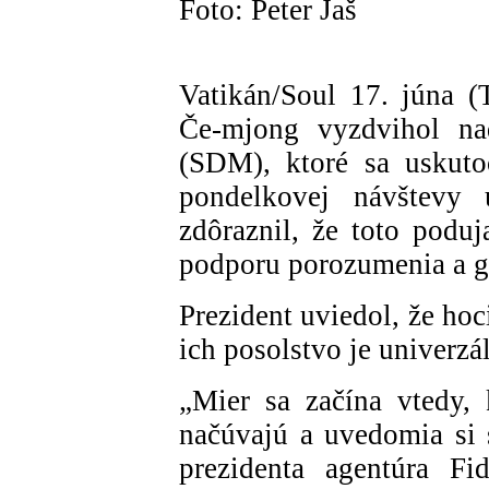
Foto: Peter Jaš
Vatikán/Soul 17. júna 
Če-mjong vyzdvihol na
(SDM), ktoré sa uskuto
pondelkovej návštevy 
zdôraznil, že toto poduj
podporu porozumenia a g
Prezident uviedol, že ho
ich posolstvo je univerzá
„Mier sa začína vtedy, 
načúvajú a uvedomia si 
prezidenta agentúra Fi