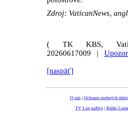
Zdroj: VaticanNews, angl
( TK KBS, Vati
20260617009 |
Upozor
[naspäť]
O nás
|
Ochrana osobných údaj
TV Lux naživo
|
Rádio Lum