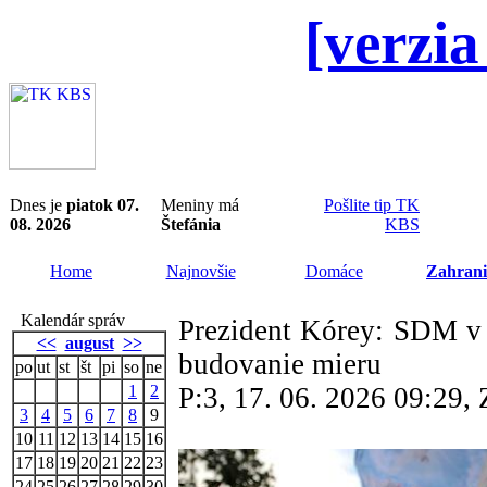
[verzia
Dnes je
piatok 07.
Meniny má
Pošlite tip TK
08. 2026
Štefánia
KBS
Home
Najnovšie
Domáce
Zahrani
Kalendár správ
Prezident Kórey: SDM v 
<<
august
>>
budovanie mieru
po
ut
st
št
pi
so
ne
1
2
P:3, 17. 06. 2026 09:29
3
4
5
6
7
8
9
10
11
12
13
14
15
16
17
18
19
20
21
22
23
24
25
26
27
28
29
30