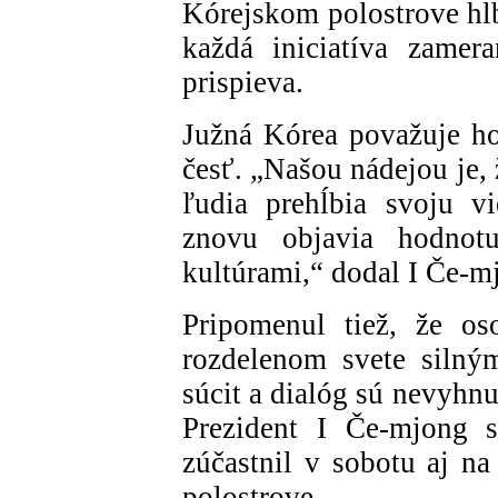
Kórejskom polostrove hl
každá iniciatíva zame
prispieva.
Južná Kórea považuje hos
česť. „Našou nádejou je,
ľudia prehĺbia svoju vi
znovu objavia hodnotu
kultúrami,“ dodal I Če-m
Pripomenul tiež, že o
rozdelenom svete silný
súcit a dialóg sú nevyhn
Prezident I Če-mjong 
zúčastnil v sobotu aj n
polostrove.