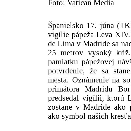
Foto: Vatican Media
Španielsko 17. júna (T
vigílie pápeža Leva XIV
de Lima v Madride sa na
25 metrov vysoký kríž
pamiatku pápežovej návšt
potvrdenie, že sa stan
mesta. Oznámenie na soc
primátora Madridu Borj
predsedal vigílii, ktorú
zostane v Madride ako p
ako symbol našich kresť