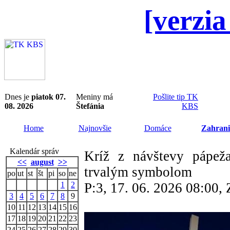
[verzia
Dnes je
piatok 07.
Meniny má
Pošlite tip TK
08. 2026
Štefánia
KBS
Home
Najnovšie
Domáce
Zahrani
Kalendár správ
Kríž z návštevy pápež
<<
august
>>
trvalým symbolom
po
ut
st
št
pi
so
ne
1
2
P:3, 17. 06. 2026 08:00
3
4
5
6
7
8
9
10
11
12
13
14
15
16
17
18
19
20
21
22
23
24
25
26
27
28
29
30