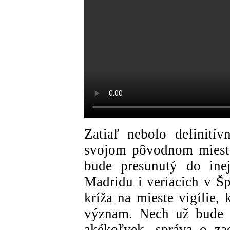
Zatiaľ nebolo definitív
svojom pôvodnom mieste
bude presunutý do ine
Madridu i veriacich v Šp
kríža na mieste vigílie,
význam. Nech už bude k
akékoľvek, správa o za