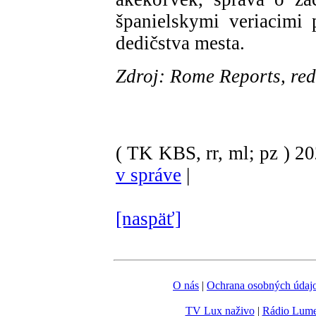
španielskymi veriacimi 
dedičstva mesta.
Zdroj: Rome Reports, re
( TK KBS, rr, ml; pz )
2
v správe
|
[naspäť]
O nás
|
Ochrana osobných údaj
TV Lux naživo
|
Rádio Lum