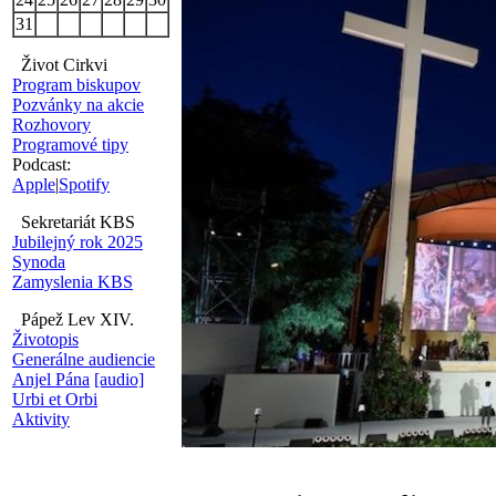
31
Život Cirkvi
Program biskupov
Pozvánky na akcie
Rozhovory
Programové tipy
Podcast:
Apple
|
Spotify
Sekretariát KBS
Jubilejný rok 2025
Synoda
Zamyslenia KBS
Pápež Lev XIV.
Životopis
Generálne audiencie
Anjel Pána
[audio]
Urbi et Orbi
Aktivity