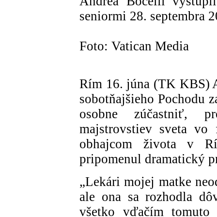
Andrea Bocelli vystúpil
seniormi 28. septembra 2
Foto: Vatican Media
Rím 16. júna (TK KBS) A
sobotňajšieho Pochodu z
osobne zúčastniť, p
majstrovstiev sveta vo
obhajcom života v Rí
pripomenul dramatický pr
„Lekári mojej matke neod
ale ona sa rozhodla dô
všetko vďačím tomuto r