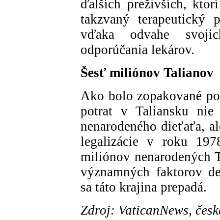
ďalších preživších, ktorí
takzvaný terapeutický p
vďaka odvahe svojic
odporúčania lekárov.
Šesť miliónov Talianov
Ako bolo zopakované poč
potrat v Taliansku ni
nenarodeného dieťaťa, a
legalizácie v roku 19
miliónov nenarodených Ta
významných faktorov de
sa táto krajina prepadá.
Zdroj: VaticanNews, česk