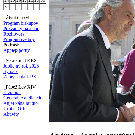
31
Život Cirkvi
Program biskupov
Pozvánky na akcie
Rozhovory
Programové tipy
Podcast:
Apple
|
Spotify
Sekretariát KBS
Jubilejný rok 2025
Synoda
Zamyslenia KBS
Pápež Lev XIV.
Životopis
Generálne audiencie
Anjel Pána
[audio]
Urbi et Orbi
Aktivity