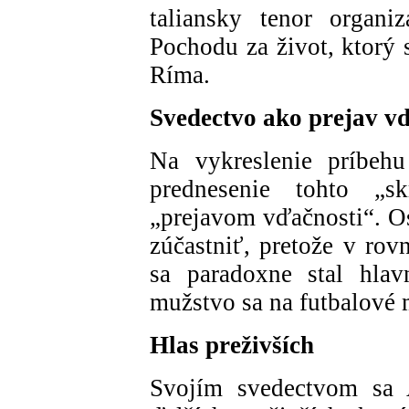
taliansky tenor organi
Pochodu za život, ktorý 
Ríma.
Svedectvo ako prejav v
Na vykreslenie príbehu
prednesenie tohto „s
„prejavom vďačnosti“. O
zúčastniť, pretože v ro
sa paradoxne stal hlav
mužstvo sa na futbalové 
Hlas preživších
Svojím svedectvom sa A