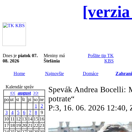
[verzia
Dnes je
piatok 07.
Meniny má
Pošlite tip TK
08. 2026
Štefánia
KBS
Home
Najnovšie
Domáce
Zahrani
Kalendár správ
Spevák Andrea Bocelli: 
<<
august
>>
potrate“
po
ut
st
št
pi
so
ne
1
2
P:3, 16. 06. 2026 12:40
3
4
5
6
7
8
9
10
11
12
13
14
15
16
17
18
19
20
21
22
23
24
25
26
27
28
29
30