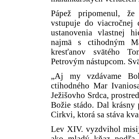
Pápež pripomenul, že 
vstupuje do viacročnej 
ustanovenia vlastnej hi
najmä s ctihodným Ma
kresťanov svätého T
Petrovým nástupcom. Svä
„Aj my vzdávame Boh
ctihodného Mar Ivanios
Ježišovho Srdca, prostre
Božie stádo. Dal krásny 
Cirkvi, ktorá sa stáva k
Lev XIV. vyzdvihol misi
ako mladý kňaz podľa n