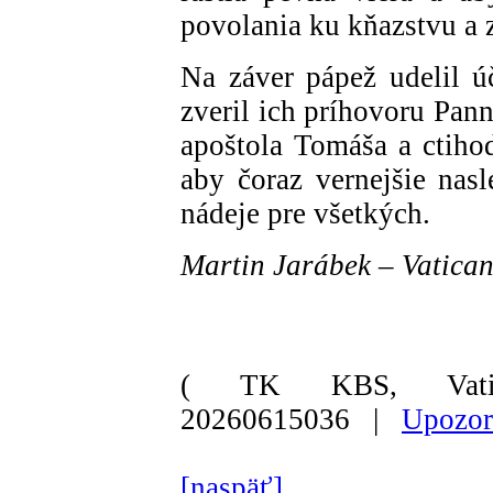
povolania ku kňazstvu a 
Na záver pápež udelil ú
zveril ich príhovoru Pan
apoštola Tomáša a ctiho
aby čoraz vernejšie nasl
nádeje pre všetkých.
Martin Jarábek – Vatica
( TK KBS, Vati
20260615036 |
Upozor
[naspäť]