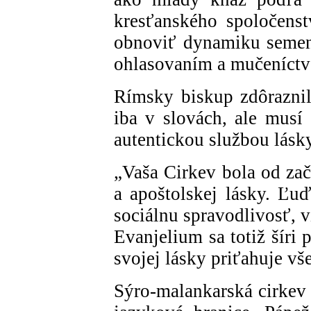
kresťanského spoločenst
obnoviť dynamiku semena 
ohlasovaním a mučeníctv
Rímsky biskup zdôraznil
iba v slovách, ale musí
autentickou službou lásky
„Vaša Cirkev bola od zač
a apoštolskej lásky. Ľuď
sociálnu spravodlivosť, v
Evanjelium sa totiž šíri 
svojej lásky priťahuje vš
Sýro-malankarská cirkev s