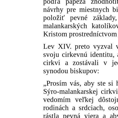
podľa pápeža zhodnotiť
návrhy pre miestnych bi
položiť pevné základy
malankarských katolíko
Kristom prostredníctvom 
Lev XIV. preto vyzval v
svoju cirkevnú identitu, 
cirkvi a zostávali v j
synodou biskupov:
„Prosím vás, aby ste si 
Sýro-malankarskej cirkvi
vedomím veľkej dôstoj
rodinách a srdciach, os
rástla pevná viera a a