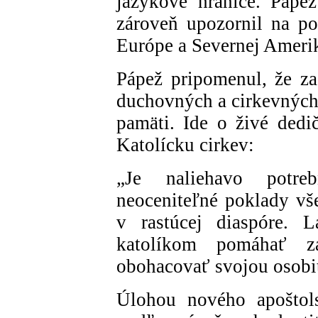
jazykové hranice. Pápež
zároveň upozornil na po
Európe a Severnej Ameri
Pápež pripomenul, že za
duchovných a cirkevných t
pamäti. Ide o živé dedi
Katolícku cirkev:
„Je naliehavo potre
neoceniteľné poklady vš
v rastúcej diaspóre. L
katolíkom pomáhať z
obohacovať svojou osobit
Úlohou nového apoštols