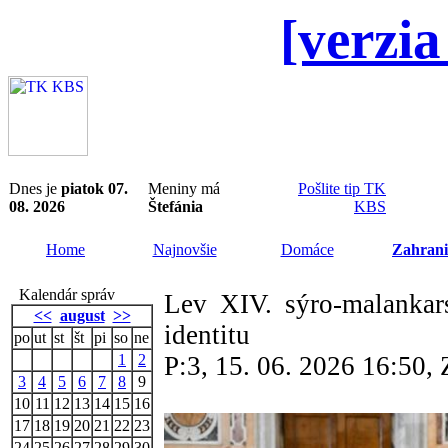
[verzia
Dnes je
piatok 07.
Meniny má
Pošlite tip TK
08. 2026
Štefánia
KBS
Home
Najnovšie
Domáce
Zahrani
Kalendár správ
Lev XIV. sýro-malankar
<<
august
>>
identitu
po
ut
st
št
pi
so
ne
1
2
P:3, 15. 06. 2026 16:50
3
4
5
6
7
8
9
10
11
12
13
14
15
16
17
18
19
20
21
22
23
24
25
26
27
28
29
30