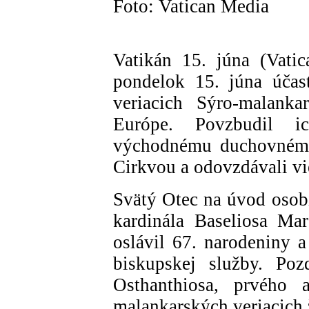
Foto: Vatican Media
Vatikán 15. júna (Vati
pondelok 15. júna účas
veriacich Sýro-malankar
Európe. Povzbudil i
východnému duchovnému 
Cirkvou a odovzdávali v
Svätý Otec na úvod osobi
kardinála Baseliosa Ma
oslávil 67. narodeniny 
biskupskej služby. Poz
Osthanthiosa, prvého a
malankarských veriacich 