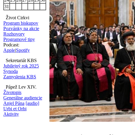
31
Život Cirkvi
Program biskupov
Pozvánky na akcie
Rozhovory
Programové tipy
Podcast:
Apple
|
Spotify
Sekretariát KBS
Jubilejný rok 2025
Synoda
Zamyslenia KBS
Pápež Lev XIV.
Životopis
Generálne audiencie
Anjel Pána
[audio]
Urbi et Orbi
Aktivity