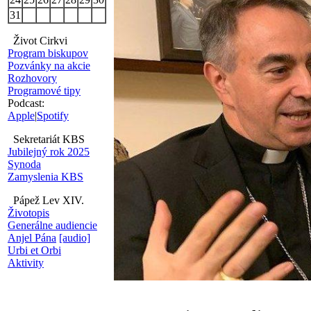
31
Život Cirkvi
Program biskupov
Pozvánky na akcie
Rozhovory
Programové tipy
Podcast:
Apple
|
Spotify
Sekretariát KBS
Jubilejný rok 2025
Synoda
Zamyslenia KBS
Pápež Lev XIV.
Životopis
Generálne audiencie
Anjel Pána
[audio]
Urbi et Orbi
Aktivity