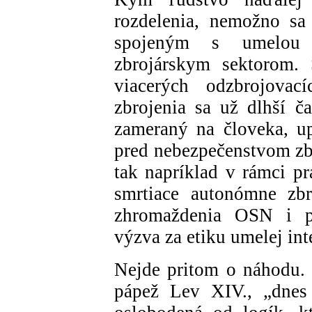
rozdelenia, nemožno s
spojeným s umelou i
zbrojárskym sektorom. 
viacerých odzbrojova
zbrojenia sa už dlhší ča
zameraný na človeka, up
pred nebezpečenstvom zbr
tak napríklad v rámci p
smrtiace autonómne zb
zhromaždenia OSN i pr
výzva za etiku umelej int
Nejde pritom o náhodu. U
pápež Lev XIV., „dnes 