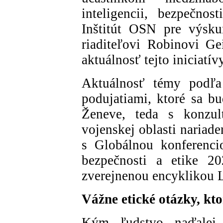
inteligencii, bezpečnos
Inštitút OSN pre výsku
riaditeľovi Robinovi Ge
aktuálnosť tejto iniciatívy
Aktuálnosť témy podľa 
podujatiami, ktoré sa b
Ženeve, teda s konzult
vojenskej oblasti nari
s Globálnou konferenci
bezpečnosti a etike 2
zverejnenou encyklikou 
Vážne etické otázky, k
Kým ľudstvo naďalej 