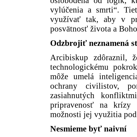
oslobodená od logík, kt
vylúčenia a smrti“. Tie
využívať tak, aby v pr
posvätnosť života a Boh
Odzbrojiť neznamená st
Arcibiskup zdôraznil, 
technologickému pokrok
môže umelá inteligenci
ochrany civilistov, 
zasiahnutých konfliktm
pripravenosť na krízy
možnosti jej využitia pod
Nesmieme byť naivní