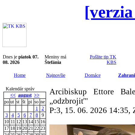
[verzia
Dnes je
piatok 07.
Meniny má
Pošlite tip TK
08. 2026
Štefánia
KBS
Home
Najnovšie
Domáce
Zahrani
Kalendár správ
Arcibiskup Ettore Bale
<<
august
>>
„odzbrojiť"
po
ut
st
št
pi
so
ne
1
2
P:3, 15. 06. 2026 14:35
3
4
5
6
7
8
9
10
11
12
13
14
15
16
17
18
19
20
21
22
23
24
25
26
27
28
29
30