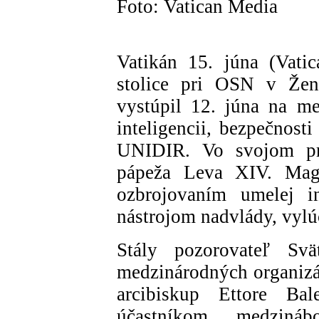
Foto: Vatican Media
Vatikán 15. júna (Vat
stolice pri OSN v Žene
vystúpil 12. júna na m
inteligencii, bezpečnosti
UNIDIR. Vo svojom prí
pápeža Leva XIV. Magn
ozbrojovaním umelej in
nástrojom nadvlády, vylúč
Stály pozorovateľ Sv
medzinárodných organizá
arcibiskup Ettore Bal
účastníkom medziná