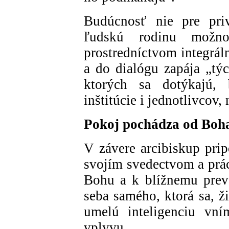
Budúcnosť nie pre priv
ľudskú rodinu možn
prostredníctvom integráln
a do dialógu zapája „týc
ktorých sa dotýkajú, b
inštitúcie i jednotlivcov,
Pokoj pochádza od Boh
V závere arcibiskup prip
svojím svedectvom a prác
Bohu a k blížnemu prev
seba samého, ktorá sa, ž
umelú inteligenciu vní
vplyvu.