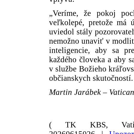
„Veríme, že pokoj po
veľkolepé, pretože má 
uviedol stály pozorovateľ
nemožno unaviť v modlitbe
inteligencie, aby sa pr
každého človeka a aby sa
v službe Božieho kráľovs
občianskych skutočností.
Martin Jarábek – Vatica
( TK KBS, Vati
20260615026 |
Upozor