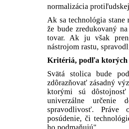
normalizácia protiľudskej
Ak sa technológia stane 
že bude zredukovaný na d
tovar. Ak ju však pre
nástrojom rastu, spravodli
Kritériá, podľa ktorých 
Svätá stolica bude pod
zdôrazňovať zásadný výz
ktorými sú dôstojnosť
univerzálne určenie do
spravodlivosť. Práve
posúdenie, či technológi
ho podmaňujú".