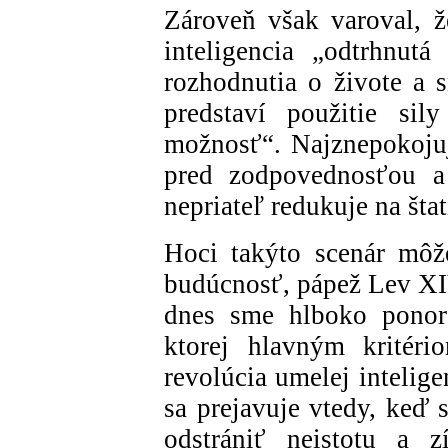
Zároveň však varoval, ž
inteligencia „odtrhnut
rozhodnutia o živote a s
predstaví použitie sil
možnosť“. Najznepokojuj
pred zodpovednosťou a 
nepriateľ redukuje na šta
Hoci takýto scenár môže
budúcnosť, pápež Lev XIV
dnes sme hlboko ponore
ktorej hlavným kritér
revolúcia umelej intelige
sa prejavuje vtedy, keď 
odstrániť neistotu a z