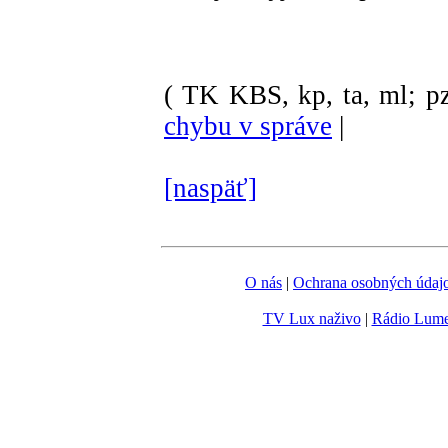
( TK KBS, kp, ta, ml; pz
chybu v správe
|
[naspäť]
O nás
|
Ochrana osobných údaj
TV Lux naživo
|
Rádio Lum