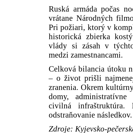
Ruská armáda počas noci
vrátane Národných film
Pri požiari, ktorý v kom
historická zbierka kos
vlády si zásah v týchto
medzi zamestnancami.
Celková bilancia útoku n
– o život prišli najmene
zranenia. Okrem kultúrny
domy, administratívne 
civilná infraštruktúra
odstraňovanie následkov.
Zdroje: Kyjevsko-pečers