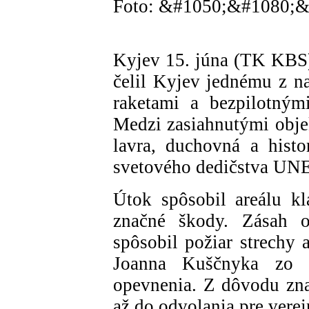
Foto: &#1050;&#1080;
Kyjev 15. júna (TK KBS)
čelil Kyjev jednému z na
raketami a bezpilotným
Medzi zasiahnutými objek
lavra, duchovná a hist
svetového dedičstva U
Útok spôsobil areálu k
značné škody. Zásah o
spôsobil požiar strechy 
Joanna Kuščnyka zo 1
opevnenia. Z dôvodu zn
až do odvolania pre verej