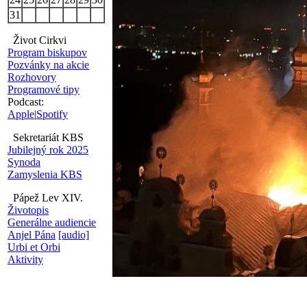
31
Život Cirkvi
Program biskupov
Pozvánky na akcie
Rozhovory
Programové tipy
Podcast:
Apple
|
Spotify
Sekretariát KBS
Jubilejný rok 2025
Synoda
Zamyslenia KBS
Pápež Lev XIV.
Životopis
Generálne audiencie
Anjel Pána
[audio]
Urbi et Orbi
Aktivity