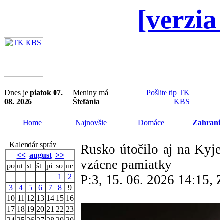
[verzia
Dnes je
piatok 07.
Meniny má
Pošlite tip TK
08. 2026
Štefánia
KBS
Home
Najnovšie
Domáce
Zahrani
Kalendár správ
Rusko útočilo aj na Kyj
<<
august
>>
vzácne pamiatky
po
ut
st
št
pi
so
ne
1
2
P:3, 15. 06. 2026 14:15
3
4
5
6
7
8
9
10
11
12
13
14
15
16
17
18
19
20
21
22
23
24
25
26
27
28
29
30