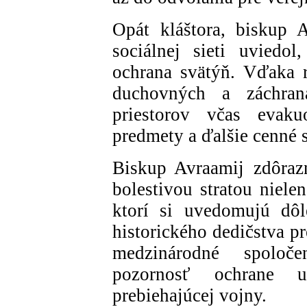
Opát kláštora, biskup 
sociálnej sieti uviedo
ochrana svätýň. Vďaka r
duchovných a záchran
priestorov včas evakuo
predmety a ďalšie cenné 
Biskup Avraamij zdôrazn
bolestivou stratou nielen
ktorí si uvedomujú dôl
historického dedičstva p
medzinárodné spoloč
pozornosť ochrane u
prebiehajúcej vojny.