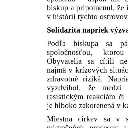
biskup a pripomenul, že 
v histórii týchto ostrovov
Solidarita napriek výz
Podľa biskupa sa pá
spoločnosťou, ktorou 
Obyvatelia sa cítili n
najmä v krízových situá
zdravotné riziká. Nap
vyzdvihol, že medzi
rasistickým reakciám či 
je hlboko zakorenená v ka
Miestna cirkev sa v s
migračných procesov a 