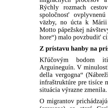
Rýchly rozmach cestov
spoločnosť ovplyvnenú 
väzby, no úcta k Márii
Motto pápežskej návštevy
hore“) malo povzbudiť ci
Z prístavu hanby na prí
Kľúčovým bodom itin
Arguineguín. V minulost
della vergogna“ (Nábreži
infraštruktúre pre tisíc
situácia výrazne zmenila.
O migrantov prichádzajú