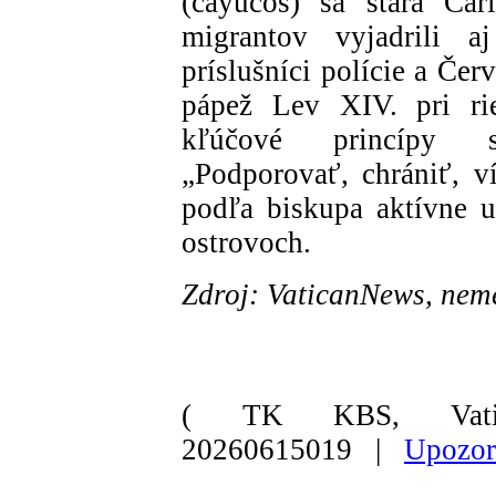
(cayucos) sa stará Car
migrantov vyjadrili aj
príslušníci polície a Če
pápež Lev XIV. pri rie
kľúčové princípy s
„Podporovať, chrániť, ví
podľa biskupa aktívne u
ostrovoch.
Zdroj: VaticanNews, nem
( TK KBS, Vati
20260615019 |
Upozor