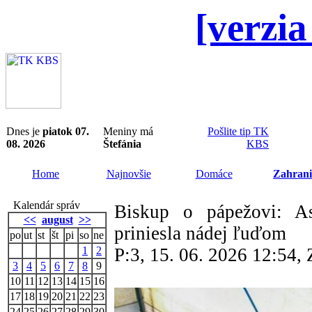
[verzia
Dnes je
piatok 07.
Meniny má
Pošlite tip TK
08. 2026
Štefánia
KBS
Home
Najnovšie
Domáce
Zahrani
Kalendár správ
Biskup o pápežovi: A
<<
august
>>
priniesla nádej ľuďom
po
ut
st
št
pi
so
ne
1
2
P:3, 15. 06. 2026 12:54
3
4
5
6
7
8
9
10
11
12
13
14
15
16
17
18
19
20
21
22
23
24
25
26
27
28
29
30