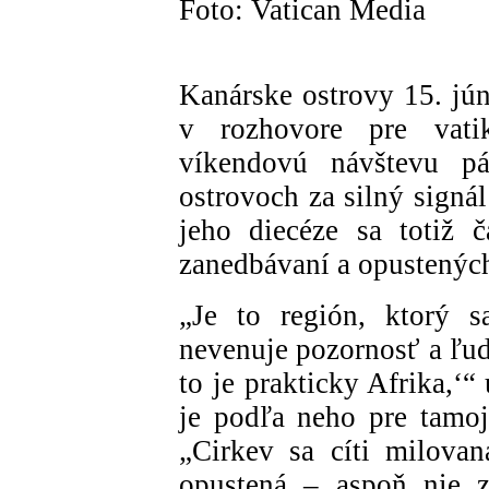
Foto: Vatican Media
Kanárske ostrovy 15. j
v rozhovore pre vatik
víkendovú návštevu p
ostrovoch za silný signá
jeho diecéze sa totiž ča
zanedbávaní a opustenýc
„Je to región, ktorý s
nevenuje pozornosť a ľud
to je prakticky Afrika,‘
je podľa neho pre tamoj
„Cirkev sa cíti milova
opustená – aspoň nie z