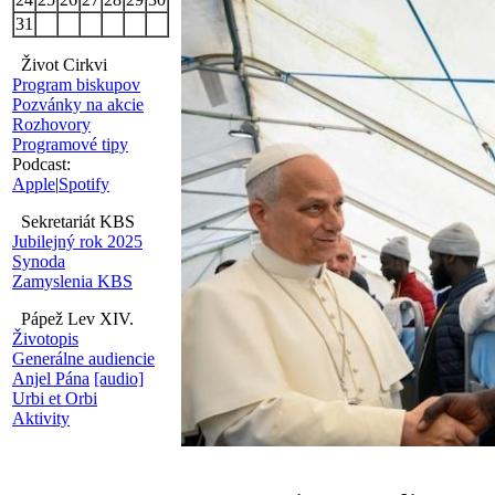
31
Život Cirkvi
Program biskupov
Pozvánky na akcie
Rozhovory
Programové tipy
Podcast:
Apple
|
Spotify
Sekretariát KBS
Jubilejný rok 2025
Synoda
Zamyslenia KBS
Pápež Lev XIV.
Životopis
Generálne audiencie
Anjel Pána
[audio]
Urbi et Orbi
Aktivity