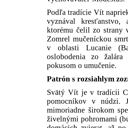
Podľa tradície Vít napr
vyznával kresťanstvo, 
ktorému čelil zo strany 
Zomrel mučeníckou smrť
v oblasti Lucanie (Ba
oslobodenia zo žalára
pokusom o umučenie.
Patrón s rozsiahlym z
Svätý Vít je v tradícii 
pomocníkov v núdzi. J
mimoriadne širokom spe
živelnými pohromami (búr
domácich zvierat, až po