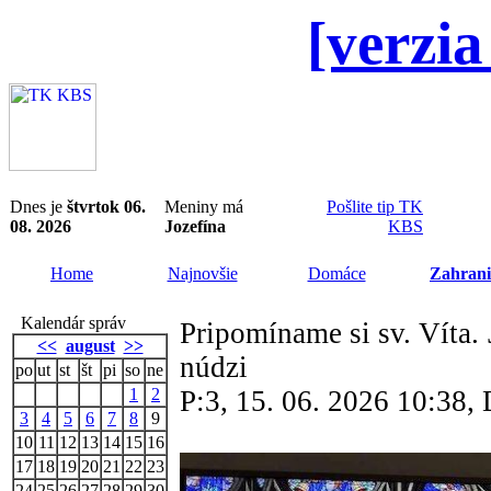
[verzia
Dnes je
štvrtok 06.
Meniny má
Pošlite tip TK
08. 2026
Jozefína
KBS
Home
Najnovšie
Domáce
Zahrani
Kalendár správ
Pripomíname si sv. Víta.
<<
august
>>
núdzi
po
ut
st
št
pi
so
ne
1
2
P:3, 15. 06. 2026 10:38
3
4
5
6
7
8
9
10
11
12
13
14
15
16
17
18
19
20
21
22
23
24
25
26
27
28
29
30