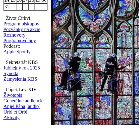
31
Život Cirkvi
Program biskupov
Pozvánky na akcie
Rozhovory
Programové tipy
Podcast:
Apple
|
Spotify
Sekretariát KBS
Jubilejný rok 2025
Synoda
Zamyslenia KBS
Pápež Lev XIV.
Životopis
Generálne audiencie
Anjel Pána
[audio]
Urbi et Orbi
Aktivity