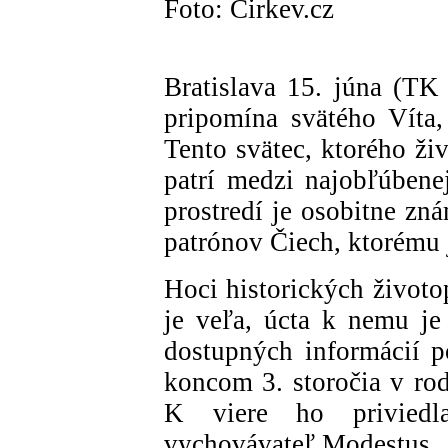
Foto: Cirkev.cz
Bratislava 15. júna (TK
pripomína svätého Víta,
Tento svätec, ktorého ži
patrí medzi najobľúben
prostredí je osobitne z
patrónov Čiech, ktorému j
Hoci historických životo
je veľa, úcta k nemu je
dostupných informácií po
koncom 3. storočia v ro
K viere ho priviedl
vychovávateľ Modestus.