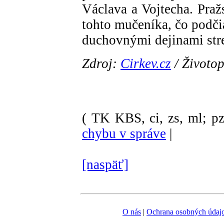
Václava a Vojtecha. Praž
tohto mučeníka, čo podči
duchovnými dejinami str
Zdroj:
Cirkev.cz
/ Životop
( TK KBS, ci, zs, ml; pz
chybu v správe
|
[naspäť]
O nás
|
Ochrana osobných údaj