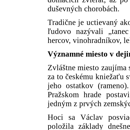
duševných chorobách.
Tradične je uctievaný ak
ľudovo nazývali „tanec
hercov, vinohradníkov, l
Významné miesto v deji
Zvláštne miesto zaujíma 
za to českému kniežaťu s
jeho ostatkov (rameno)
Pražskom hrade postavi
jedným z prvých zemskýc
Hoci sa Václav posviac
položila základy dnešne