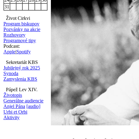
31
Život Cirkvi
Program biskupov
Pozvánky na akcie
Rozhovory
Programové tipy
Podcast:
Apple
|
Spotify
Sekretariát KBS
Jubilejný rok 2025
Synoda
Zamyslenia KBS
Pápež Lev XIV.
Životopis
Generálne audiencie
Anjel Pána
[audio]
Urbi et Orbi
Aktivity