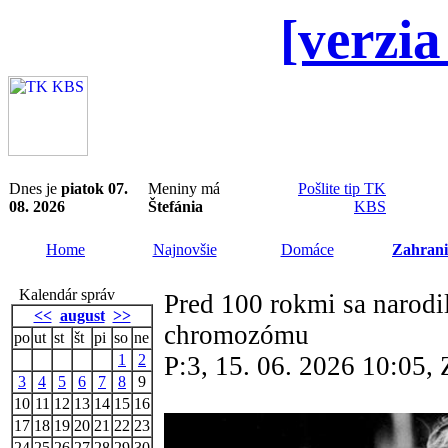
[verzia
Dnes je
piatok 07.
Meniny má
Pošlite tip TK
08. 2026
Štefánia
KBS
Home
Najnovšie
Domáce
Zahrani
Kalendár správ
Pred 100 rokmi sa narodi
<<
august
>>
chromozómu
po
ut
st
št
pi
so
ne
1
2
P:3, 15. 06. 2026 10:05
3
4
5
6
7
8
9
10
11
12
13
14
15
16
17
18
19
20
21
22
23
24
25
26
27
28
29
30