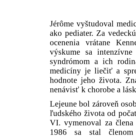
Jérôme vyštudoval medicí
ako pediater. Za vedeckú
ocenenia vrátane Ken
výskume sa intenzívn
syndrómom a ich rodiná
medicíny je liečiť a sp
hodnote jeho života. Z
nenávisť k chorobe a lásk
Lejeune bol zároveň osob
ľudského života od počat
VI. vymenoval za člena
1986 sa stal členom 