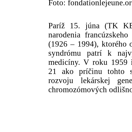
Foto: fondationlejeune.o
Paríž 15. júna (TK KB
narodenia francúzskeho
(1926 – 1994), ktorého 
syndrómu patrí k naj
medicíny. V roku 1959 
21 ako príčinu tohto 
rozvoju lekárskej ge
chromozómových odlišno