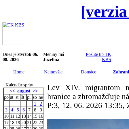
[verzia
Dnes je
štvrtok 06.
Meniny má
Pošlite tip TK
08. 2026
Jozefína
KBS
Home
Najnovšie
Domáce
Zahrani
Kalendár správ
Lev XIV. migrantom na
<<
august
>>
hranice a zhromažďuje ná
po
ut
st
št
pi
so
ne
1
2
P:3, 12. 06. 2026 13:35
3
4
5
6
7
8
9
10
11
12
13
14
15
16
17
18
19
20
21
22
23
24
25
26
27
28
29
30