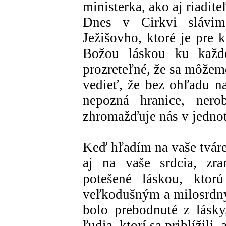
ministerka, ako aj riadite
Dnes v Cirkvi slávime
Ježišovho, ktoré je pre
Božou láskou ku každ
prozreteľné, že sa môžem
vedieť, že bez ohľadu n
nepozná hranice, nero
zhromažďuje nás v jednot
Keď hľadím na vaše tvár
aj na vaše srdcia, zra
potešené láskou, ktor
veľkodušným a milosrdný
bolo prebodnuté z lásky
ľudia, ktorí sa priblížili,