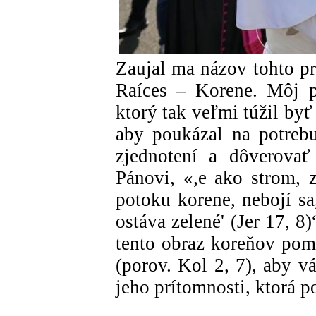
Zaujal ma názov tohto pr
Raíces – Korene. Môj p
ktorý tak veľmi túžil byť
aby poukázal na potreb
zjednotení a dôverovať
Pánovi, «,e ako strom, z
potoku korene, nebojí sa
ostáva zelené' (Jer 17, 8
tento obraz koreňov pom
(porov. Kol 2, 7), aby v
jeho prítomnosti, ktorá po