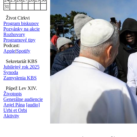
31
Život Cirkvi
Program biskupov
Pozvánky na akcie
Rozhovory
Programové tipy
Podcast:
Apple
|
Spotify
Sekretariát KBS
Jubilejný rok 2025
Synoda
Zamyslenia KBS
Pápež Lev XIV.
Životopis
Generálne audiencie
Anjel Pána
[audio]
Urbi et Orbi
Aktivity