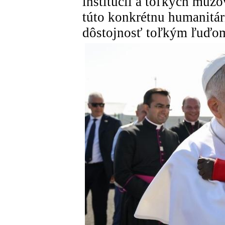
inštitúcií a toľkých mužo
túto konkrétnu humanitár
dôstojnosť toľkým ľuďo