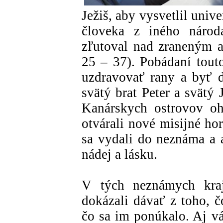
Ježiš, aby vysvetlil unive
človeka z iného národ
zľutoval nad zraneným 
25 – 37). Pobádaní tou
uzdravovať rany a byť d
svätý brat Peter a svätý 
Kanárskych ostrovov oh
otvárali nové misijné hor
sa vydali do neznáma a a
nádej a lásku.
V tých neznámych kraji
dokázali dávať z toho, č
čo sa im ponúkalo. Aj v