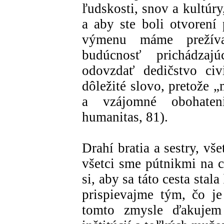
ľudskosti, snov a kultúry,
a aby ste boli otvorení
výmenu máme prežíva
budúcnosť prichádzaj
odovzdať dedičstvo civ
dôležité slovo, pretože „
a vzájomné obohaten
humanitas, 81).
Drahí bratia a sestry, v
všetci sme pútnikmi na c
si, aby sa táto cesta sta
prispievajme tým, čo j
tomto zmysle ďakujem 