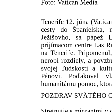
Foto: Vatican Media
Tenerife 12. júna (Vatic
cesty do Španielska, n
Ježišovho, sa pápež 
prijímacom centre Las R
na Tenerife. Pripomenul
nerobí rozdiely, a povzb
svojej ľudskosti a kul
Pánovi. Poďakoval v
humanitárnu pomoc, ktorá
POZDRAV SVÄTÉHO 
Stretnutie s migrantmi v c