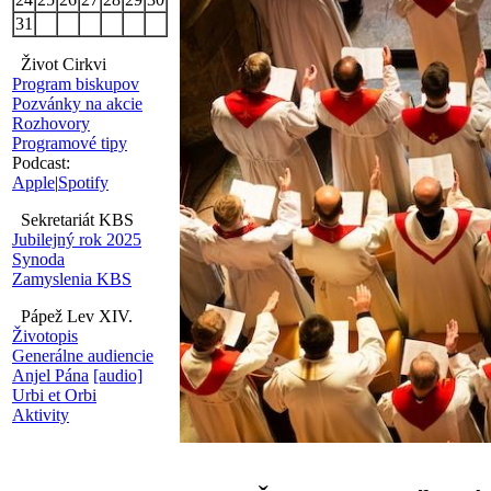
31
Život Cirkvi
Program biskupov
Pozvánky na akcie
Rozhovory
Programové tipy
Podcast:
Apple
|
Spotify
Sekretariát KBS
Jubilejný rok 2025
Synoda
Zamyslenia KBS
Pápež Lev XIV.
Životopis
Generálne audiencie
Anjel Pána
[audio]
Urbi et Orbi
Aktivity