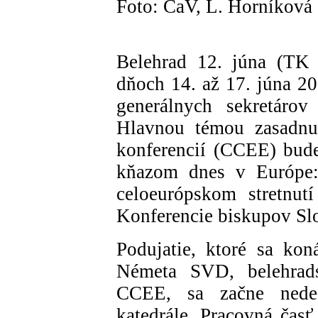
Foto: ČaV, L. Horníková
Belehrad 12. júna (TK
dňoch 14. až 17. júna 20
generálnych sekretárov
Hlavnou témou zasadnu
konferencií (CCEE) bud
kňazom dnes v Európe:
celoeurópskom stretnut
Konferencie biskupov Sl
Podujatie, ktoré sa kon
Németa SVD, belehrads
CCEE, sa začne nede
katedrále. Pracovná časť