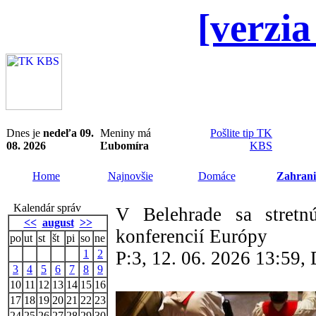
[verzia
Dnes je
nedeľa 09.
Meniny má
Pošlite tip TK
08. 2026
Ľubomíra
KBS
Home
Najnovšie
Domáce
Zahrani
Kalendár správ
V Belehrade sa stretnú
<<
august
>>
konferencií Európy
po
ut
st
št
pi
so
ne
1
2
P:3, 12. 06. 2026 13:59
3
4
5
6
7
8
9
10
11
12
13
14
15
16
17
18
19
20
21
22
23
24
25
26
27
28
29
30