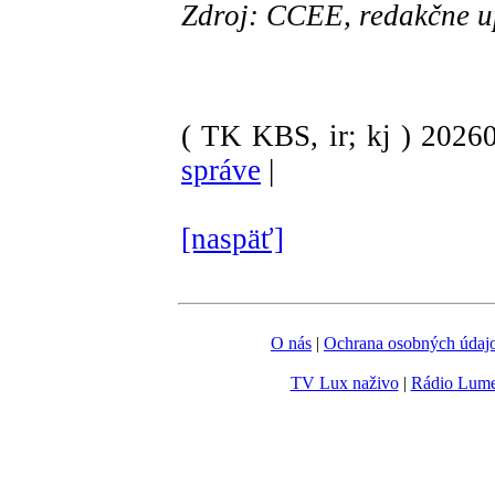
Zdroj: CCEE, redakčne 
( TK KBS, ir; kj )
2026
správe
|
[naspäť]
O nás
|
Ochrana osobných údaj
TV Lux naživo
|
Rádio Lum