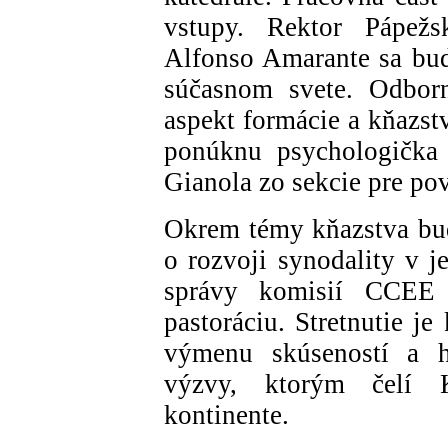
vstupy. Rektor Pápežsk
Alfonso Amarante sa bud
súčasnom svete. Odborn
aspekt formácie a kňazst
ponúknu psychologička
Gianola zo sekcie pre p
Okrem témy kňazstva budú
o rozvoji synodality v j
správy komisií CCEE 
pastoráciu. Stretnutie j
výmenu skúseností a h
výzvy, ktorým čelí 
kontinente.