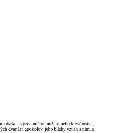
 Barnabáša – významného muža raného kresťanstva,
ch dvanásť apoštolov, jeho blízky vzťah s nimi a