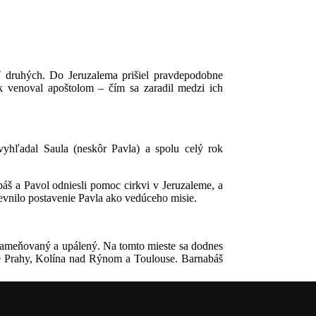
 druhých. Do Jeruzalema prišiel pravdepodobne
k venoval apoštolom – čím sa zaradil medzi ich
yhľadal Saula (neskôr Pavla) a spolu celý rok
áš a Pavol odniesli pomoc cirkvi v Jeruzaleme, a
evnilo postavenie Pavla ako vedúceho misie.
kameňovaný a upálený. Na tomto mieste sa dodnes
ne Prahy, Kolína nad Rýnom a Toulouse. Barnabáš