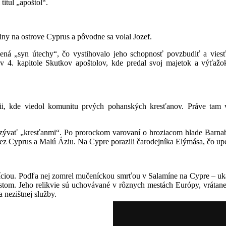
 titul „apoštol“.
iny na ostrove Cyprus a pôvodne sa volal Jozef.
ná „syn útechy“, čo vystihovalo jeho schopnosť povzbudiť a viesť
v 4. kapitole Skutkov apoštolov, kde predal svoj majetok a výťažo
i, kde viedol komunitu prvých pohanských kresťanov. Práve tam v
nazývať „kresťanmi“. Po prorockom varovaní o hroziacom hlade Barnab
cez Cyprus a Malú Áziu. Na Cypre porazili čarodejníka Elýmása, čo up
díciou. Podľa nej zomrel mučeníckou smrťou v Salamíne na Cypre – u
estom. Jeho relikvie sú uchovávané v rôznych mestách Európy, vráta
 nezištnej služby.