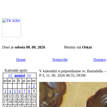
Dnes je
sobota 08. 08. 2026
Meniny má
Oskár
Home
Najnovšie
Domáce
Kalendár správ
V kalendári si pripomíname sv. Barnabáša – 
<<
august
>>
P:3, 11. 06. 2026 06:55, DOM
po
ut
st
št
pi
so
ne
1
2
3
4
5
6
7
8
9
10
11
12
13
14
15
16
17
18
19
20
21
22
23
24
25
26
27
28
29
30