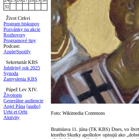
31
Život Cirkvi
Program biskupov
Pozvánky na akcie
Rozhovory
Programové tipy
Podcast:
Apple
|
Spotify
Sekretariát KBS
Jubilejný rok 2025
Synoda
Zamyslenia KBS
Pápež Lev XIV.
Životopis
Generálne audiencie
Anjel Pána
[audio]
Urbi et Orbi
Foto: Wikimedia Commons
Aktivity
Bratislava 11. júna (TK KBS) Dnes, vo štvr
ktorého Skutky apoštolov opisujú ako „dobr