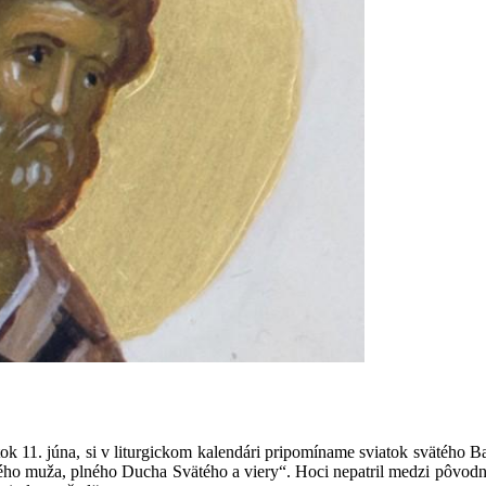
tok 11. júna, si v liturgickom kalendári pripomíname sviatok svätého
ého muža, plného Ducha Svätého a viery“. Hoci nepatril medzi pôvodný