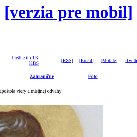
[verzia pre mobil]
Pošlite tip TK
[RSS]
[Email]
[Mobile]
[Twitt
KBS
Zahraničné
Foto
apoštola viery a misijnej odvahy