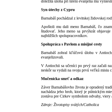
dôležitá úloha pri šírení evanjelia mu vyniesli
Syn útechy z Cypru
Barnabáš pochádzal z levitskej židovskej rod
Apoštoli mu dali meno Barnabáš, čo zname
študovať. Jeho meno sa prvýkrát objavuje 
najbližších spolupracovníkov.
Spolupráca s Pavlom a misijné cesty
Barnabáš zohral kľúčovú úlohu v Antiochi
evanjelizovali.
V Antiochii sa učeníci po prvý raz začali 
neskôr sa vydali na svoju prvú veľkú misiu 
Mučenícka smrť a odkaz
Záver Barnabášovho života je opradený tra
nachádza jeho hrob, ktorý je pútnickým mi
zostáva pre Cirkev symbolom odvahy, viery a
Zdroje: Životopisy svätých/Catholica