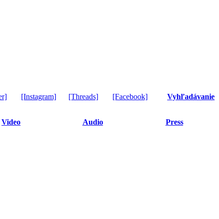
er]
[Instagram]
[Threads]
[Facebook]
Vyhľadávanie
Video
Audio
Press