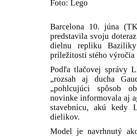
Foto: Lego
Barcelona 10. júna (
predstavila svoju dotera
dielnu repliku Bazilik
príležitosti stého výroči
Podľa tlačovej správy
„rozsah aj ducha Gau
„pohlcujúci spôsob ob
novinke informovala aj a
stavebnicu, akú kedy
dielikov.
Model je navrhnutý ako