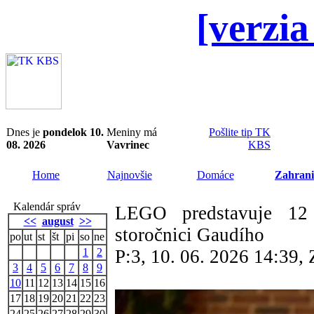
[verzia
Dnes je
pondelok 10.
Meniny má
Pošlite tip TK
08. 2026
Vavrinec
KBS
Home
Najnovšie
Domáce
Zahrani
Kalendár správ
LEGO predstavuje 12
<<
august
>>
storočnici Gaudího
po
ut
st
št
pi
so
ne
1
2
P:3, 10. 06. 2026 14:39
3
4
5
6
7
8
9
10
11
12
13
14
15
16
17
18
19
20
21
22
23
24
25
26
27
28
29
30