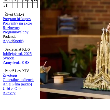
31
Život Cirkvi
Program biskupov
Pozvánky na akcie
Rozhovory
Programové tipy
Podcast:
Apple
|
Spotify
Sekretariát KBS
Jubilejný rok 2025
Synoda
Zamyslenia KBS
Pápež Lev XIV.
Životopis
Generálne audiencie
Anjel Pána
[audio]
Urbi et Orbi
Aktivity