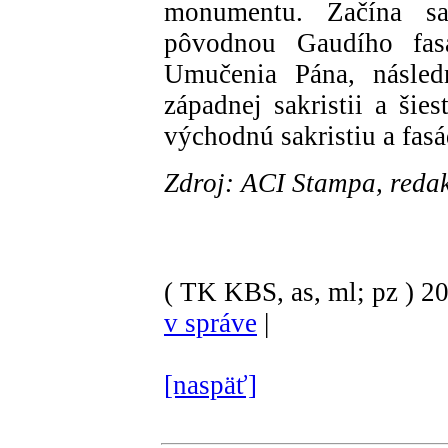
monumentu. Začína sa
pôvodnou Gaudího fas
Umučenia Pána, násled
západnej sakristii a šie
východnú sakristiu a fasá
Zdroj: ACI Stampa, reda
( TK KBS, as, ml; pz )
2
v správe
|
[naspäť]