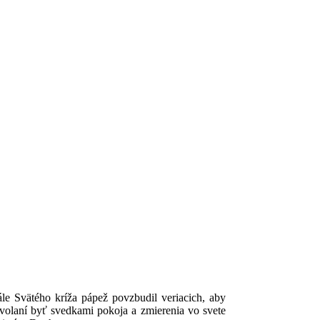
ále Svätého kríža pápež povzbudil veriacich, aby
ovolaní byť svedkami pokoja a zmierenia vo svete