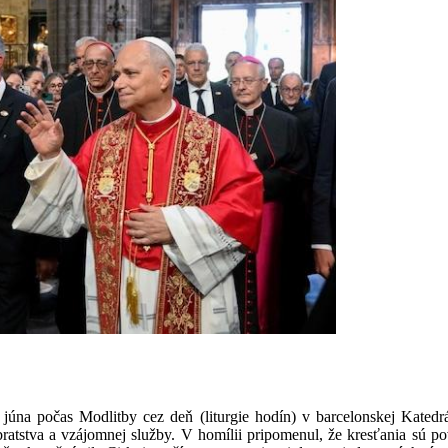
júna počas Modlitby cez deň (liturgie hodín) v barcelonskej Katedr
bratstva a vzájomnej služby. V homílii pripomenul, že kresťania sú p