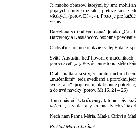
Je mnoho obrazov, ktorými by sme mohli znáz
prijatých darov sme silní, pretože sme zje
všetkých (porov. Ef 4, 4). Preto je pre každ
vedie.
Barcelona sa tradične označuje ako „Cap 
Barcelony a Kataláncom, osobitné povolanie
O chvíľu si uctíme relikvie svätej Eulálie, sp
Svätý Augustín, keď hovoril o mučeníkoch, 
porovnávať [...]. Poslúchame toho istého Pána
Drahí bratia a sestry, v tomto duchu chcem
„mučeníkmi“, teda svedkami a prorokmi jednot
svoje „áno“, pripravení, ak to bude potrebné
a čo trvá naveky (porov. Mt 16, 24 – 26).
Tomu nás učí Ukrižovaný, k tomu nás pozýva
večere: „Ja v nich a ty vo mne. Nech sú tak d
Nech nám Panna Mária, Matka Cirkvi a Matka
Preklad Martin Jarábek