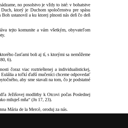
ádzame, no posolstvo je vždy to isté: v bohatstve
tov Duch, ktorý je Duchom spoločenstva pre spásu
s Boh ustanovil a ku ktorej plnosti nás deň čo deň
 dáva tejto komunite a vám všetkým, obyvateľom
ty.
torého časťami boli aj tí, s ktorými sa nemôžeme
80, 6).
i čoraz viac roztrieštenej a individualistickej,
na Eulália a toľkí ďalší mučeníci chceme odpovedať
bytočného, aby sme stavali na tom, čo je podstatné
dľa Ježišovej modlitby k Otcovi počas Poslednej
 ako miluješ mňa“ (Jn 17, 23).
na Mária de la Mercè, oroduj za nás.