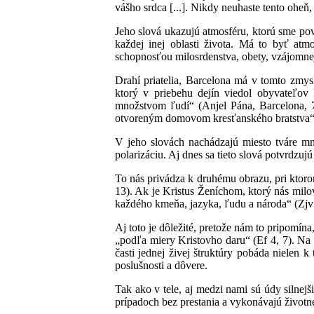
vášho srdca [...]. Nikdy neuhaste tento ohe
Jeho slová ukazujú atmosféru, ktorú sme povo
každej inej oblasti života. Má to byť atmo
schopnosťou milosrdenstva, obety, vzájomnej
Drahí priatelia, Barcelona má v tomto zmysl
ktorý v priebehu dejín viedol obyvateľov
množstvom ľudí“ (Anjel Pána, Barcelona, 7
otvoreným domovom kresťanského bratstva“
V jeho slovách nachádzajú miesto tváre mn
polarizáciu. Aj dnes sa tieto slová potvrdzuj
To nás privádza k druhému obrazu, pri ktoro
13). Ak je Kristus Ženíchom, ktorý nás milo
každého kmeňa, jazyka, ľudu a národa“ (Zjv 5,
Aj toto je dôležité, pretože nám to pripomín
„podľa miery Kristovho daru“ (Ef 4, 7). Na
časti jednej živej štruktúry pobáda nielen 
poslušnosti a dôvere.
Tak ako v tele, aj medzi nami sú údy silnejš
prípadoch bez prestania a vykonávajú životne 