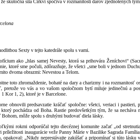
že skutočná sila Cirkvi spočíva v rozmanitosti darov zjednotených t
rcelona
dlitbou Sexty v tejto katedrále spolu s vami.
ofícium ako „hlas samej Nevesty, ktorá sa prihovára Ženíchovi“ (Sa
anie, ktoré sme počuli, zdôrazňuje, že všetci „sme boli v jednom Duchu
ýmito dvoma obrazmi: Nevestou a Telom.
bitne toto zhromaždenie, bohaté na dary a charizmy i na rozmanitosť 
 pretože vo vás a vo vašom spoločnom bytí miluje jedinečnú a posv
1 Kor 1, 2), ktoré je v Barcelone.
 obnovili predsavzatie kráčať spoločne: všetci, veriaci i pastieri, p
a ktorý pochádza od Boha. Rastie predovšetkým tým, že sa necháva
ať Bohom, môže spolu s druhými budovať diela lásky.
koľkými rokmi odporúčal tejto diecéznej komunite začať „od stretnutia
i príležitosti inaugurácie veže Panny Márie v Bazilike Sagrada Famíli
íma, opakoval: „Nikdy neprestávajte zakúšať a pripomínať si túto lásku 