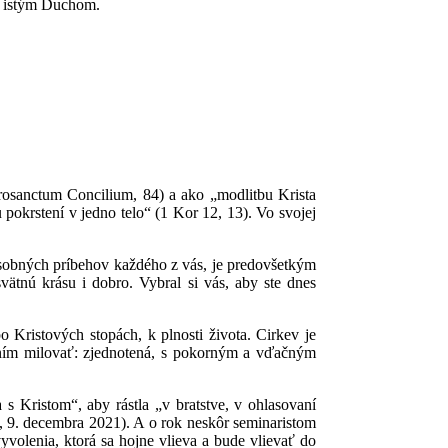
ým istým Duchom.
crosanctum Concilium, 84) a ako „modlitbu Krista
 pokrstení v jedno telo“ (1 Kor 12, 13). Vo svojej
osobných príbehov každého z vás, je predovšetkým
ätnú krásu i dobro. Vybral si vás, aby ste dnes
o Kristových stopách, k plnosti života. Cirkev je
 ním milovať: zjednotená, s pokorným a vďačným
 s Kristom“, aby rástla „v bratstve, v ohlasovaní
a, 9. decembra 2021). A o rok neskôr seminaristom
vyvolenia, ktorá sa hojne vlieva a bude vlievať do