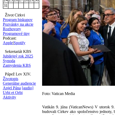
31
Život Cirkvi
Program biskupov
Pozvánky na akcie
Rozhovory
Programové tipy
Podcast:
Apple
|
Spotify
Sekretariát KBS
Jubilejný rok 2025
Synoda
Zamyslenia KBS
Pápež Lev XIV.
Životopis
Generálne audiencie
Anjel Pána
[audio]
Urbi et Orbi
Foto: Vatican Media
Aktivity
Vatikán 9. júna (VaticanNews) V utorok 9. 
budovali Cirkev ako spoločenstvo jednoty, 