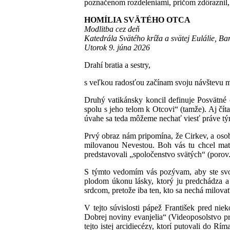
poznačenom rozdeleniami, pričom zdôraznil, 
HOMÍLIA SVÄTÉHO OTCA
Modlitba cez deň
Katedrála Svätého kríža a svätej Eulálie, Ba
Utorok 9. júna 2026
Drahí bratia a sestry,
s veľkou radosťou začínam svoju návštevu mo
Druhý vatikánsky koncil definuje Posvätné 
spolu s jeho telom k Otcovi“ (tamže). Aj čít
úvahe sa teda môžeme nechať viesť práve t
Prvý obraz nám pripomína, že Cirkev, a oso
milovanou Nevestou. Boh vás tu chcel mať,
predstavovali „spoločenstvo svätých“ (porov. 
S týmto vedomím vás pozývam, aby ste svorne
plodom úkonu lásky, ktorý ju predchádza 
srdcom, pretože iba ten, kto sa nechá milov
V tejto súvislosti pápež František pred nie
Dobrej noviny evanjelia“ (Videoposolstvo pr
tejto istej arcidiecézy, ktorí putovali do R