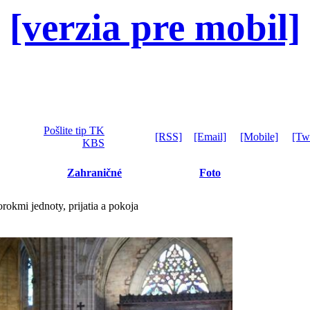
[verzia pre mobil]
Pošlite tip TK
[RSS]
[Email]
[Mobile]
[Twi
KBS
Zahraničné
Foto
okmi jednoty, prijatia a pokoja