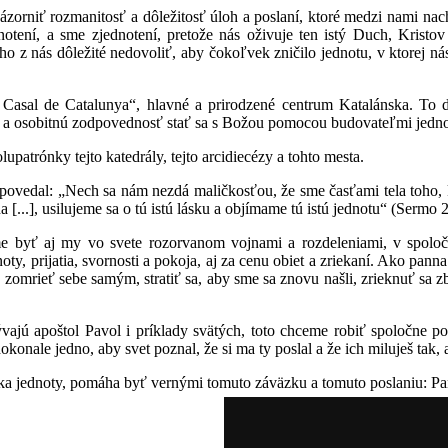
orniť rozmanitosť a dôležitosť úloh a poslaní, ktoré medzi nami nach
dnotení, a sme zjednotení, pretože nás oživuje ten istý Duch, Kris
ého z nás dôležité nedovoliť, aby čokoľvek zničilo jednotu, v ktorej ná
i Casal de Catalunya“, hlavné a prirodzené centrum Katalánska. To
 a osobitnú zodpovednosť stať sa s Božou pomocou budovateľmi jedno
olupatrónky tejto katedrály, tejto arcidiecézy a tohto mesta.
povedal: „Nech sa nám nezdá maličkosťou, že sme časťami tela toho, k
 [...], usilujeme sa o tú istú lásku a objímame tú istú jednotu“ (Sermo 2
e byť aj my vo svete rozorvanom vojnami a rozdeleniami, v spoločnost
y, prijatia, svornosti a pokoja, aj za cenu obiet a zriekaní. Ako pan
, zomrieť sebe samým, stratiť sa, aby sme sa znovu našli, zrieknuť sa z
jú apoštol Pavol i príklady svätých, toto chceme robiť spoločne po
okonale jedno, aby svet poznal, že si ma ty poslal a že ich miluješ tak,
 jednoty, pomáha byť vernými tomuto záväzku a tomuto poslaniu: Pan