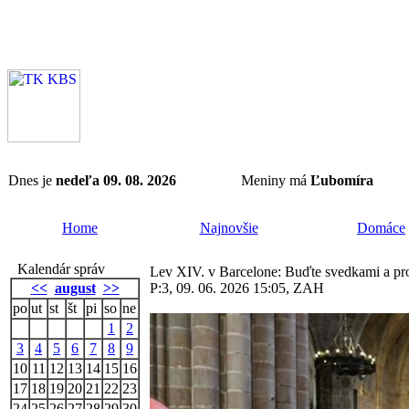
Dnes je
nedeľa 09. 08. 2026
Meniny má
Ľubomíra
Home
Najnovšie
Domáce
Kalendár správ
Lev XIV. v Barcelone: Buďte svedkami a pror
<<
august
>>
P:3, 09. 06. 2026 15:05, ZAH
po
ut
st
št
pi
so
ne
1
2
3
4
5
6
7
8
9
10
11
12
13
14
15
16
17
18
19
20
21
22
23
24
25
26
27
28
29
30