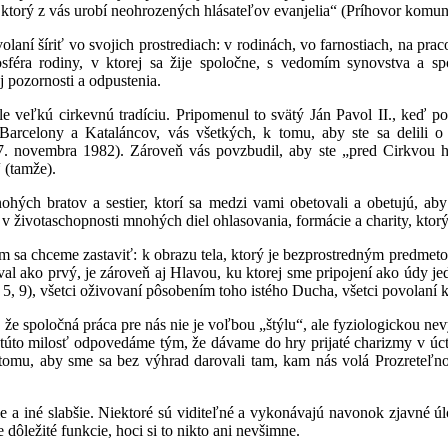
ň, ktorý z vás urobí neohrozených hlásateľov evanjelia“ (Príhovor kom
laní šíriť vo svojich prostrediach: v rodinách, vo farnostiach, na prac
sféra rodiny, v ktorej sa žije spoločne, s vedomím synovstva a spo
 pozornosti a odpustenia.
e veľkú cirkevnú tradíciu. Pripomenul to svätý Ján Pavol II., keď po
 Barcelony a Kataláncov, vás všetkých, k tomu, aby ste sa delili 
. novembra 1982). Zároveň vás povzbudil, aby ste „pred Cirkvou hlá
 (tamže).
ohých bratov a sestier, ktorí sa medzi vami obetovali a obetujú, a
ú v životaschopnosti mnohých diel ohlasovania, formácie a charity, ktor
m sa chceme zastaviť: k obrazu tela, ktorý je bezprostredným predmetom
val ako prvý, je zároveň aj Hlavou, ku ktorej sme pripojení ako údy j
 9), všetci oživovaní pôsobením toho istého Ducha, všetci povolaní k te
a, že spoločná práca pre nás nie je voľbou „štýlu“, ale fyziologickou 
 túto milosť odpovedáme tým, že dávame do hry prijaté charizmy v úc
k tomu, aby sme sa bez výhrad darovali tam, kam nás volá Prozreteľno
ie a iné slabšie. Niektoré sú viditeľné a vykonávajú navonok zjavné úl
dôležité funkcie, hoci si to nikto ani nevšimne.