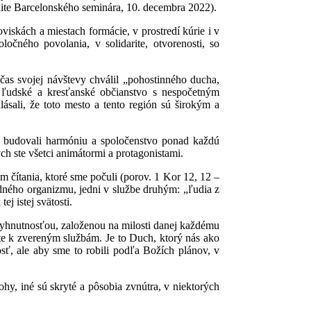
unite Barcelonského seminára, 10. decembra 2022).
oviskách a miestach formácie, v prostredí kúrie i v
ločného povolania, v solidarite, otvorenosti, so
čas svojej návštevy chválil „pohostinného ducha,
o ľudské a kresťanské občianstvo s nespočetným
sali, že toto mesto a tento región sú širokým a
by budovali harmóniu a spoločenstvo ponad každú
ých ste všetci animátormi a protagonistami.
 čítania, ktoré sme počuli (porov. 1 Kor 12, 12 –
edného organizmu, jedni v službe druhým: „ľudia z
j istej svätosti.
nevyhnutnosťou, založenou na milosti danej každému
te k zvereným službám. Je to Duch, ktorý nás ako
sť, ale aby sme to robili podľa Božích plánov, v
ohy, iné sú skryté a pôsobia zvnútra, v niektorých